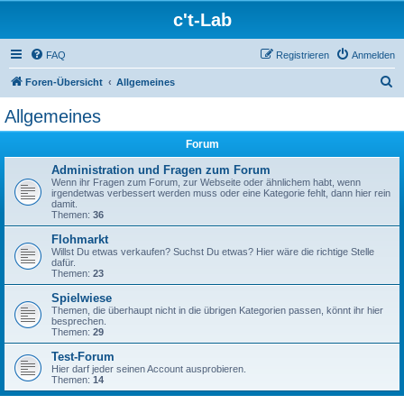
c't-Lab
FAQ
Registrieren
Anmelden
S
Foren-Übersicht
Allgemeines
u
Allgemeines
c
Forum
h
e
Administration und Fragen zum Forum
Wenn ihr Fragen zum Forum, zur Webseite oder ähnlichem habt, wenn
irgendetwas verbessert werden muss oder eine Kategorie fehlt, dann hier rein
damit.
Themen:
36
Flohmarkt
Willst Du etwas verkaufen? Suchst Du etwas? Hier wäre die richtige Stelle
dafür.
Themen:
23
Spielwiese
Themen, die überhaupt nicht in die übrigen Kategorien passen, könnt ihr hier
besprechen.
Themen:
29
Test-Forum
Hier darf jeder seinen Account ausprobieren.
Themen:
14