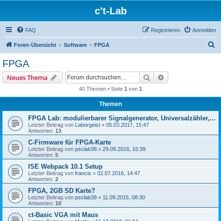
c't-Lab
FAQ
Registrieren
Anmelden
S
Foren-Übersicht
Software
FPGA
u
FPGA
c
Suche
Erweiterte Suche
Neues Thema
h
40 Themen • Seite
1
von
1
e
Themen
FPGA Lab: modulierbarer Signalgenerator, Universalzähler,...
Letzter Beitrag von
Laborgeist
«
05.03.2017, 15:47
Antworten:
13
C-Firmware für FPGA-Karte
Letzter Beitrag von
psclab38
«
29.09.2016, 15:39
Antworten:
5
ISE Webpack 10.1 Setup
Letzter Beitrag von
francis
«
02.07.2016, 14:47
Antworten:
2
FPGA, 2GB SD Karte?
Letzter Beitrag von
psclab38
«
11.09.2015, 08:30
Antworten:
10
ct-Basic VGA mit Maus