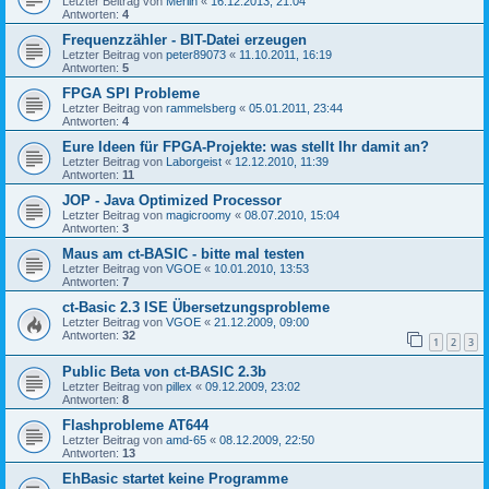
Letzter Beitrag von
Merlin
«
16.12.2013, 21:04
Antworten:
4
Frequenzzähler - BIT-Datei erzeugen
Letzter Beitrag von
peter89073
«
11.10.2011, 16:19
Antworten:
5
FPGA SPI Probleme
Letzter Beitrag von
rammelsberg
«
05.01.2011, 23:44
Antworten:
4
Eure Ideen für FPGA-Projekte: was stellt Ihr damit an?
Letzter Beitrag von
Laborgeist
«
12.12.2010, 11:39
Antworten:
11
JOP - Java Optimized Processor
Letzter Beitrag von
magicroomy
«
08.07.2010, 15:04
Antworten:
3
Maus am ct-BASIC - bitte mal testen
Letzter Beitrag von
VGOE
«
10.01.2010, 13:53
Antworten:
7
ct-Basic 2.3 ISE Übersetzungsprobleme
Letzter Beitrag von
VGOE
«
21.12.2009, 09:00
Antworten:
32
1
2
3
Public Beta von ct-BASIC 2.3b
Letzter Beitrag von
pillex
«
09.12.2009, 23:02
Antworten:
8
Flashprobleme AT644
Letzter Beitrag von
amd-65
«
08.12.2009, 22:50
Antworten:
13
EhBasic startet keine Programme