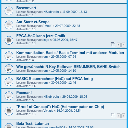
Antworten:
2
Basconvert
Letzter Beitrag von
HSiebrecht
«
11.09.2009, 16:13
Antworten:
1
Am Start: ct-Scope
Letzter Beitrag von
`Moe`
«
29.07.2009, 22:48
Antworten:
10
FPGA-HoC kann jetzt Grafik
Letzter Beitrag von
ingo
«
05.06.2009, 15:47
Antworten:
18
1
2
Kommunikation Basic / Basic Terminal mit anderen Modulen
Letzter Beitrag von
cm
«
29.05.2009, 07:24
Antworten:
4
Wie gewünscht: N-Key-Rollover, RENUMBER, BANK-Switch
Letzter Beitrag von
cm
«
10.05.2009, 14:10
BASIC-Steuerrechner (HoC) auf FPGA fertig
Letzter Beitrag von
cm
«
30.04.2009, 12:46
Antworten:
14
Pacman!
Letzter Beitrag von
HSiebrecht
«
29.04.2009, 18:05
Antworten:
5
"Proof of Concept": HoC (Heimcomputer on Chip)
Letzter Beitrag von
Viviatis
«
16.04.2009, 08:54
Antworten:
16
1
2
Beta-Test: Labman
Letzter Beitrag von
moosmichel001
«
14.03.2009, 07:05