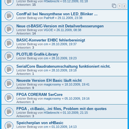
Letzter Beitrag von
HSiebrecht
«
03.12.2009, 01:18
Antworten:
15
1
2
ConfFail bei Neusynthese von LED_Blinker ...
Letzter Beitrag von
PatHoff
«
29.11.2009, 23:38
Neue ct-BASIC-Version mit Detailverbesserungen
Letzter Beitrag von
VGOE
«
26.11.2009, 08:38
Antworten:
14
BASIC-Konverter EHBC fehlerbereinigt
Letzter Beitrag von
cm
«
28.10.2009, 19:37
Antworten:
3
PLOTLIB Grafik-Library
Letzter Beitrag von
cm
«
28.10.2009, 19:23
SerialCore Baudratenumschaltung funktioniert nicht.
Letzter Beitrag von
cm
«
28.10.2009, 19:18
Antworten:
1
Neueste Version EH Basic läuft nicht
Letzter Beitrag von
magicroomy
«
18.10.2009, 19:41
Antworten:
9
FPGA CORERAM SerCore
Letzter Beitrag von
magicroomy
«
05.10.2009, 19:16
Antworten:
3
FPGA , ct-Basic, .ini files, Problem mit den quotes
Letzter Beitrag von
HSiebrecht
«
01.10.2009, 21:15
Antworten:
3
Speicherplan von eHBasic
Letzter Beitrag von
cm
«
01.10.2009, 14:13