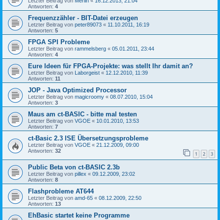
Letzter Beitrag von
Merlin
«
16.12.2013, 21:04
Antworten:
4
Frequenzzähler - BIT-Datei erzeugen
Letzter Beitrag von
peter89073
«
11.10.2011, 16:19
Antworten:
5
FPGA SPI Probleme
Letzter Beitrag von
rammelsberg
«
05.01.2011, 23:44
Antworten:
4
Eure Ideen für FPGA-Projekte: was stellt Ihr damit an?
Letzter Beitrag von
Laborgeist
«
12.12.2010, 11:39
Antworten:
11
JOP - Java Optimized Processor
Letzter Beitrag von
magicroomy
«
08.07.2010, 15:04
Antworten:
3
Maus am ct-BASIC - bitte mal testen
Letzter Beitrag von
VGOE
«
10.01.2010, 13:53
Antworten:
7
ct-Basic 2.3 ISE Übersetzungsprobleme
Letzter Beitrag von
VGOE
«
21.12.2009, 09:00
Antworten:
32
1
2
3
Public Beta von ct-BASIC 2.3b
Letzter Beitrag von
pillex
«
09.12.2009, 23:02
Antworten:
8
Flashprobleme AT644
Letzter Beitrag von
amd-65
«
08.12.2009, 22:50
Antworten:
13
EhBasic startet keine Programme