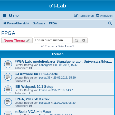
c't-Lab
FAQ
Registrieren
Anmelden
S
Foren-Übersicht
Software
FPGA
u
FPGA
c
Suche
Erweiterte Suche
Neues Thema
h
40 Themen • Seite
1
von
1
e
Themen
FPGA Lab: modulierbarer Signalgenerator, Universalzähler,...
Letzter Beitrag von
Laborgeist
«
05.03.2017, 15:47
Antworten:
13
C-Firmware für FPGA-Karte
Letzter Beitrag von
psclab38
«
29.09.2016, 15:39
Antworten:
5
ISE Webpack 10.1 Setup
Letzter Beitrag von
francis
«
02.07.2016, 14:47
Antworten:
2
FPGA, 2GB SD Karte?
Letzter Beitrag von
psclab38
«
11.09.2015, 08:30
Antworten:
10
ct-Basic VGA mit Maus