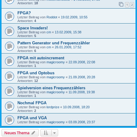
Antworten:
18
1
2
FPGA?
Letzter Beitrag von
Roddot
«
19.02.2009, 10:55
Antworten:
4
Space Invaders!
Letzter Beitrag von
cm
«
13.02.2009, 15:38
Antworten:
5
Pattern Generator und Frequenzzähler
Letzter Beitrag von
cm
«
26.01.2009, 17:52
Antworten:
6
FPGA mit autoincrement
Letzter Beitrag von
magicroomy
«
22.09.2008, 22:08
Antworten:
1
FPGA und Optobus
Letzter Beitrag von
magicroomy
«
21.09.2008, 20:28
Antworten:
12
Spielversion eines Frequenzzählers
Letzter Beitrag von
magicroomy
«
11.09.2008, 19:38
Antworten:
1
Nochmal FPGA
Letzter Beitrag von
lordprize
«
10.09.2008, 18:20
Antworten:
2
FPGA und VGA
Letzter Beitrag von
magicroomy
«
03.09.2008, 23:37
Neues Thema