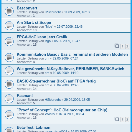
Antworten:
2
Basconvert
Letzter Beitrag von
HSiebrecht
«
11.09.2009, 16:13
Antworten:
1
Am Start: ct-Scope
Letzter Beitrag von
`Moe`
«
29.07.2009, 22:48
Antworten:
10
FPGA-HoC kann jetzt Grafik
Letzter Beitrag von
ingo
«
05.06.2009, 15:47
Antworten:
18
1
2
Kommunikation Basic / Basic Terminal mit anderen Modulen
Letzter Beitrag von
cm
«
29.05.2009, 07:24
Antworten:
4
Wie gewünscht: N-Key-Rollover, RENUMBER, BANK-Switch
Letzter Beitrag von
cm
«
10.05.2009, 14:10
BASIC-Steuerrechner (HoC) auf FPGA fertig
Letzter Beitrag von
cm
«
30.04.2009, 12:46
Antworten:
14
Pacman!
Letzter Beitrag von
HSiebrecht
«
29.04.2009, 18:05
Antworten:
5
"Proof of Concept": HoC (Heimcomputer on Chip)
Letzter Beitrag von
Viviatis
«
16.04.2009, 08:54
Antworten:
16
1
2
Beta-Test: Labman
Letzter Beitrag von
moosmichel001
«
14.03.2009, 07:05