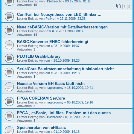
Letzter Beitrag von
HSiebrecht
«
03.12.2009, 01:18
Antworten:
15
1
2
ConfFail bei Neusynthese von LED_Blinker ...
Letzter Beitrag von
PatHoff
«
29.11.2009, 23:38
Neue ct-BASIC-Version mit Detailverbesserungen
Letzter Beitrag von
VGOE
«
26.11.2009, 08:38
Antworten:
14
BASIC-Konverter EHBC fehlerbereinigt
Letzter Beitrag von
cm
«
28.10.2009, 19:37
Antworten:
3
PLOTLIB Grafik-Library
Letzter Beitrag von
cm
«
28.10.2009, 19:23
SerialCore Baudratenumschaltung funktioniert nicht.
Letzter Beitrag von
cm
«
28.10.2009, 19:18
Antworten:
1
Neueste Version EH Basic läuft nicht
Letzter Beitrag von
magicroomy
«
18.10.2009, 19:41
Antworten:
9
FPGA CORERAM SerCore
Letzter Beitrag von
magicroomy
«
05.10.2009, 19:16
Antworten:
3
FPGA , ct-Basic, .ini files, Problem mit den quotes
Letzter Beitrag von
HSiebrecht
«
01.10.2009, 21:15
Antworten:
3
Speicherplan von eHBasic
Letzter Beitrag von
cm
«
01.10.2009, 14:13