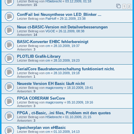
Letzter Beitrag von
HSiebrecht
«
03.12.2009, 01:18
Antworten:
15
1
2
ConfFail bei Neusynthese von LED_Blinker ...
Letzter Beitrag von
PatHoff
«
29.11.2009, 23:38
Neue ct-BASIC-Version mit Detailverbesserungen
Letzter Beitrag von
VGOE
«
26.11.2009, 08:38
Antworten:
14
BASIC-Konverter EHBC fehlerbereinigt
Letzter Beitrag von
cm
«
28.10.2009, 19:37
Antworten:
3
PLOTLIB Grafik-Library
Letzter Beitrag von
cm
«
28.10.2009, 19:23
SerialCore Baudratenumschaltung funktioniert nicht.
Letzter Beitrag von
cm
«
28.10.2009, 19:18
Antworten:
1
Neueste Version EH Basic läuft nicht
Letzter Beitrag von
magicroomy
«
18.10.2009, 19:41
Antworten:
9
FPGA CORERAM SerCore
Letzter Beitrag von
magicroomy
«
05.10.2009, 19:16
Antworten:
3
FPGA , ct-Basic, .ini files, Problem mit den quotes
Letzter Beitrag von
HSiebrecht
«
01.10.2009, 21:15
Antworten:
3
Speicherplan von eHBasic
Letzter Beitrag von
cm
«
01.10.2009, 14:13