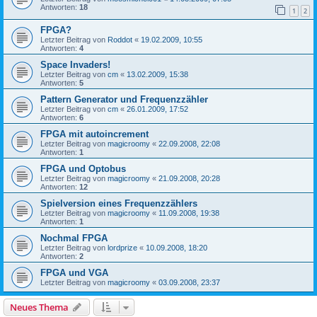
Antworten:
18
1
2
FPGA?
Letzter Beitrag von
Roddot
«
19.02.2009, 10:55
Antworten:
4
Space Invaders!
Letzter Beitrag von
cm
«
13.02.2009, 15:38
Antworten:
5
Pattern Generator und Frequenzzähler
Letzter Beitrag von
cm
«
26.01.2009, 17:52
Antworten:
6
FPGA mit autoincrement
Letzter Beitrag von
magicroomy
«
22.09.2008, 22:08
Antworten:
1
FPGA und Optobus
Letzter Beitrag von
magicroomy
«
21.09.2008, 20:28
Antworten:
12
Spielversion eines Frequenzzählers
Letzter Beitrag von
magicroomy
«
11.09.2008, 19:38
Antworten:
1
Nochmal FPGA
Letzter Beitrag von
lordprize
«
10.09.2008, 18:20
Antworten:
2
FPGA und VGA
Letzter Beitrag von
magicroomy
«
03.09.2008, 23:37
Neues Thema