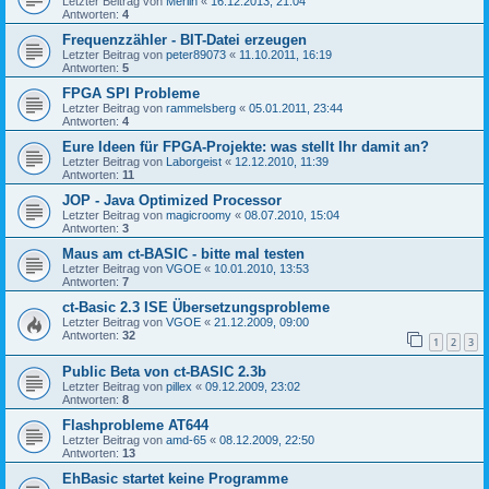
Letzter Beitrag von
Merlin
«
16.12.2013, 21:04
Antworten:
4
Frequenzzähler - BIT-Datei erzeugen
Letzter Beitrag von
peter89073
«
11.10.2011, 16:19
Antworten:
5
FPGA SPI Probleme
Letzter Beitrag von
rammelsberg
«
05.01.2011, 23:44
Antworten:
4
Eure Ideen für FPGA-Projekte: was stellt Ihr damit an?
Letzter Beitrag von
Laborgeist
«
12.12.2010, 11:39
Antworten:
11
JOP - Java Optimized Processor
Letzter Beitrag von
magicroomy
«
08.07.2010, 15:04
Antworten:
3
Maus am ct-BASIC - bitte mal testen
Letzter Beitrag von
VGOE
«
10.01.2010, 13:53
Antworten:
7
ct-Basic 2.3 ISE Übersetzungsprobleme
Letzter Beitrag von
VGOE
«
21.12.2009, 09:00
Antworten:
32
1
2
3
Public Beta von ct-BASIC 2.3b
Letzter Beitrag von
pillex
«
09.12.2009, 23:02
Antworten:
8
Flashprobleme AT644
Letzter Beitrag von
amd-65
«
08.12.2009, 22:50
Antworten:
13
EhBasic startet keine Programme