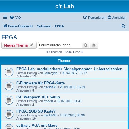
c't-Lab
FAQ
Registrieren
Anmelden
S
Foren-Übersicht
Software
FPGA
u
FPGA
c
Suche
Erweiterte Suche
Neues Thema
h
40 Themen • Seite
1
von
1
e
Themen
FPGA Lab: modulierbarer Signalgenerator, Universalzähler,...
Letzter Beitrag von
Laborgeist
«
05.03.2017, 15:47
Antworten:
13
C-Firmware für FPGA-Karte
Letzter Beitrag von
psclab38
«
29.09.2016, 15:39
Antworten:
5
ISE Webpack 10.1 Setup
Letzter Beitrag von
francis
«
02.07.2016, 14:47
Antworten:
2
FPGA, 2GB SD Karte?
Letzter Beitrag von
psclab38
«
11.09.2015, 08:30
Antworten:
10
ct-Basic VGA mit Maus