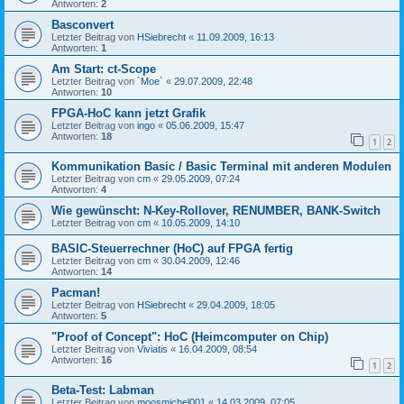
Antworten:
2
Basconvert
Letzter Beitrag von
HSiebrecht
«
11.09.2009, 16:13
Antworten:
1
Am Start: ct-Scope
Letzter Beitrag von
`Moe`
«
29.07.2009, 22:48
Antworten:
10
FPGA-HoC kann jetzt Grafik
Letzter Beitrag von
ingo
«
05.06.2009, 15:47
Antworten:
18
1
2
Kommunikation Basic / Basic Terminal mit anderen Modulen
Letzter Beitrag von
cm
«
29.05.2009, 07:24
Antworten:
4
Wie gewünscht: N-Key-Rollover, RENUMBER, BANK-Switch
Letzter Beitrag von
cm
«
10.05.2009, 14:10
BASIC-Steuerrechner (HoC) auf FPGA fertig
Letzter Beitrag von
cm
«
30.04.2009, 12:46
Antworten:
14
Pacman!
Letzter Beitrag von
HSiebrecht
«
29.04.2009, 18:05
Antworten:
5
"Proof of Concept": HoC (Heimcomputer on Chip)
Letzter Beitrag von
Viviatis
«
16.04.2009, 08:54
Antworten:
16
1
2
Beta-Test: Labman
Letzter Beitrag von
moosmichel001
«
14.03.2009, 07:05