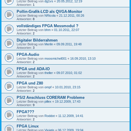
Letzter Beitrag von
dg1vs
«
20.05.2012, 12:19
Antworten:
1
Pollin-Grafik-LCD als QVGA-Monitor
Letzter Beitrag von
NRicola
«
21.12.2011, 00:26
Antworten:
8
vollständiges FPGA Messmodul ?
Letzter Beitrag von
bhm
«
01.10.2011, 22:07
Antworten:
2
Digitaler Bilderrahmen
Letzter Beitrag von
Merlin
«
09.09.2011, 19:48
Antworten:
3
FPGA-Audio
Letzter Beitrag von
moosmichel001
«
16.09.2010, 13:10
Antworten:
2
FPGA und ADA-IO
Letzter Beitrag von
theller
«
09.07.2010, 01:02
Antworten:
2
FPGA und Z80
Letzter Beitrag von
ompf
«
10.01.2010, 23:15
Antworten:
2
PS/2 Anschluss CORERAM Probleme
Letzter Beitrag von
pillex
«
19.12.2009, 17:43
Antworten:
9
FPGA???
Letzter Beitrag von
Roddot
«
11.12.2009, 14:41
Antworten:
2
FPGA Linux
Letzter Beitrag von
Viviatis
«
06.12.2009, 19:04