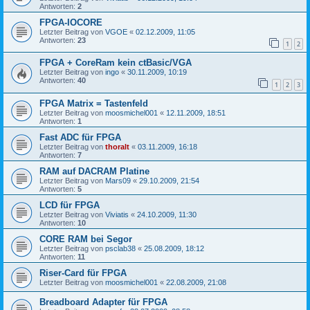
Antworten:
2
FPGA-IOCORE
Letzter Beitrag von
VGOE
«
02.12.2009, 11:05
Antworten:
23
1
2
FPGA + CoreRam kein ctBasic/VGA
Letzter Beitrag von
ingo
«
30.11.2009, 10:19
Antworten:
40
1
2
3
FPGA Matrix = Tastenfeld
Letzter Beitrag von
moosmichel001
«
12.11.2009, 18:51
Antworten:
1
Fast ADC für FPGA
Letzter Beitrag von
thoralt
«
03.11.2009, 16:18
Antworten:
7
RAM auf DACRAM Platine
Letzter Beitrag von
Mars09
«
29.10.2009, 21:54
Antworten:
5
LCD für FPGA
Letzter Beitrag von
Viviatis
«
24.10.2009, 11:30
Antworten:
10
CORE RAM bei Segor
Letzter Beitrag von
psclab38
«
25.08.2009, 18:12
Antworten:
11
Riser-Card für FPGA
Letzter Beitrag von
moosmichel001
«
22.08.2009, 21:08
Breadboard Adapter für FPGA