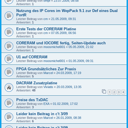
Letzter Beitrag von
ompf
«
23.07.2009, 08:58
Antworten:
1
Nutzung des IP Cores im WepPack 9.1 zur Def eines Dual
PortR
Letzter Beitrag von
cm
«
21.05.2009, 09:31
Antworten:
1
Erste Tests der CORERAM Platine
Letzter Beitrag von
cm
«
07.05.2009, 06:56
Antworten:
1
CORERAM und IOCORE fertig, Seiten-Update auch
Letzter Beitrag von
moosmichel001
«
05.05.2009, 21:02
Antworten:
1
U1 auf CORERAM
Letzter Beitrag von
moosmichel001
«
01.05.2009, 09:31
FPGA Grundsätzliches Zur Praxis
Letzter Beitrag von
Marcel
«
24.03.2009, 17:19
Antworten:
5
DACRAM Zusatzplatine
Letzter Beitrag von
Viviatis
«
20.03.2009, 13:35
Antworten:
48
1
2
3
4
Preise des TxDAC
Letzter Beitrag von
EXA
«
01.02.2009, 17:02
Antworten:
3
Leider kein Beitrag in c't 3/09
Letzter Beitrag von
Marcel
«
26.01.2009, 08:38
Antworten:
6
Leider kein Beitrag in c't 3/09