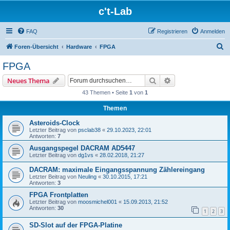
c't-Lab
FAQ
Registrieren
Anmelden
S
Foren-Übersicht
Hardware
FPGA
u
FPGA
c
Suche
Erweiterte Suche
Neues Thema
h
43 Themen • Seite
1
von
1
e
Themen
Asteroids-Clock
Letzter Beitrag von
psclab38
«
29.10.2023, 22:01
Antworten:
7
Ausgangspegel DACRAM AD5447
Letzter Beitrag von
dg1vs
«
28.02.2018, 21:27
DACRAM: maximale Eingangsspannung Zählereingang
Letzter Beitrag von
Neuling
«
30.10.2015, 17:21
Antworten:
3
FPGA Frontplatten
Letzter Beitrag von
moosmichel001
«
15.09.2013, 21:52
Antworten:
30
1
2
3
SD-Slot auf der FPGA-Platine