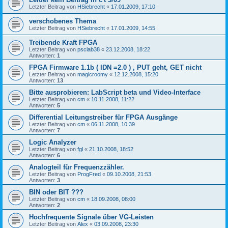
Letzter Beitrag von
HSiebrecht
«
17.01.2009, 17:10
verschobenes Thema
Letzter Beitrag von
HSiebrecht
«
17.01.2009, 14:55
Treibende Kraft FPGA
Letzter Beitrag von
psclab38
«
23.12.2008, 18:22
Antworten:
1
FPGA Firmware 1.1b ( IDN =2.0 ) , PUT geht, GET nicht
Letzter Beitrag von
magicroomy
«
12.12.2008, 15:20
Antworten:
13
Bitte ausprobieren: LabScript beta und Video-Interface
Letzter Beitrag von
cm
«
10.11.2008, 11:22
Antworten:
5
Differential Leitungstreiber für FPGA Ausgänge
Letzter Beitrag von
cm
«
06.11.2008, 10:39
Antworten:
7
Logic Analyzer
Letzter Beitrag von
fgl
«
21.10.2008, 18:52
Antworten:
6
Analogteil für Frequenzzähler.
Letzter Beitrag von
ProgFred
«
09.10.2008, 21:53
Antworten:
3
BIN oder BIT ???
Letzter Beitrag von
cm
«
18.09.2008, 08:00
Antworten:
2
Hochfrequente Signale über VG-Leisten
Letzter Beitrag von
Alex
«
03.09.2008, 23:30