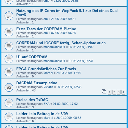
Letzter Beitrag von
ompf
«
23.07.2009, 08:58
Antworten:
1
Nutzung des IP Cores im WepPack 9.1 zur Def eines Dual
PortR
Letzter Beitrag von
cm
«
21.05.2009, 09:31
Antworten:
1
Erste Tests der CORERAM Platine
Letzter Beitrag von
cm
«
07.05.2009, 06:56
Antworten:
1
CORERAM und IOCORE fertig, Seiten-Update auch
Letzter Beitrag von
moosmichel001
«
05.05.2009, 21:02
Antworten:
1
U1 auf CORERAM
Letzter Beitrag von
moosmichel001
«
01.05.2009, 09:31
FPGA Grundsätzliches Zur Praxis
Letzter Beitrag von
Marcel
«
24.03.2009, 17:19
Antworten:
5
DACRAM Zusatzplatine
Letzter Beitrag von
Viviatis
«
20.03.2009, 13:35
Antworten:
48
1
2
3
4
Preise des TxDAC
Letzter Beitrag von
EXA
«
01.02.2009, 17:02
Antworten:
3
Leider kein Beitrag in c't 3/09
Letzter Beitrag von
Marcel
«
26.01.2009, 08:38
Antworten:
6
Leider kein Beitrag in c't 3/09