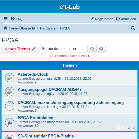
c't-Lab
FAQ
Registrieren
Anmelden
S
Foren-Übersicht
Hardware
FPGA
u
FPGA
c
Suche
Erweiterte Suche
Neues Thema
h
43 Themen • Seite
1
von
1
e
Themen
Asteroids-Clock
Letzter Beitrag von
psclab38
«
29.10.2023, 22:01
Antworten:
7
Ausgangspegel DACRAM AD5447
Letzter Beitrag von
dg1vs
«
28.02.2018, 21:27
DACRAM: maximale Eingangsspannung Zählereingang
Letzter Beitrag von
Neuling
«
30.10.2015, 17:21
Antworten:
3
FPGA Frontplatten
Letzter Beitrag von
moosmichel001
«
15.09.2013, 21:52
Antworten:
30
1
2
3
SD-Slot auf der FPGA-Platine