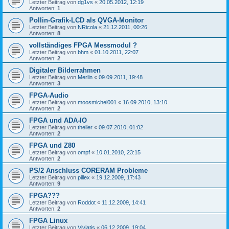
Letzter Beitrag von
dg1vs
«
20.05.2012, 12:19
Antworten:
1
Pollin-Grafik-LCD als QVGA-Monitor
Letzter Beitrag von
NRicola
«
21.12.2011, 00:26
Antworten:
8
vollständiges FPGA Messmodul ?
Letzter Beitrag von
bhm
«
01.10.2011, 22:07
Antworten:
2
Digitaler Bilderrahmen
Letzter Beitrag von
Merlin
«
09.09.2011, 19:48
Antworten:
3
FPGA-Audio
Letzter Beitrag von
moosmichel001
«
16.09.2010, 13:10
Antworten:
2
FPGA und ADA-IO
Letzter Beitrag von
theller
«
09.07.2010, 01:02
Antworten:
2
FPGA und Z80
Letzter Beitrag von
ompf
«
10.01.2010, 23:15
Antworten:
2
PS/2 Anschluss CORERAM Probleme
Letzter Beitrag von
pillex
«
19.12.2009, 17:43
Antworten:
9
FPGA???
Letzter Beitrag von
Roddot
«
11.12.2009, 14:41
Antworten:
2
FPGA Linux
Letzter Beitrag von
Viviatis
«
06.12.2009, 19:04