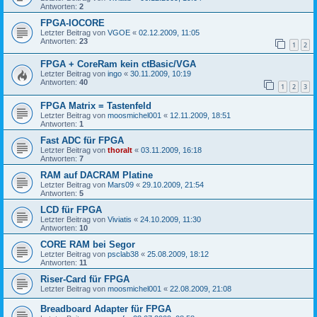
Antworten:
2
FPGA-IOCORE
Letzter Beitrag von
VGOE
«
02.12.2009, 11:05
Antworten:
23
1
2
FPGA + CoreRam kein ctBasic/VGA
Letzter Beitrag von
ingo
«
30.11.2009, 10:19
Antworten:
40
1
2
3
FPGA Matrix = Tastenfeld
Letzter Beitrag von
moosmichel001
«
12.11.2009, 18:51
Antworten:
1
Fast ADC für FPGA
Letzter Beitrag von
thoralt
«
03.11.2009, 16:18
Antworten:
7
RAM auf DACRAM Platine
Letzter Beitrag von
Mars09
«
29.10.2009, 21:54
Antworten:
5
LCD für FPGA
Letzter Beitrag von
Viviatis
«
24.10.2009, 11:30
Antworten:
10
CORE RAM bei Segor
Letzter Beitrag von
psclab38
«
25.08.2009, 18:12
Antworten:
11
Riser-Card für FPGA
Letzter Beitrag von
moosmichel001
«
22.08.2009, 21:08
Breadboard Adapter für FPGA