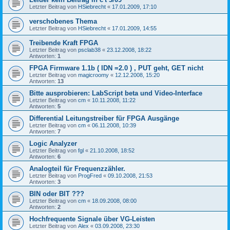
Letzter Beitrag von
HSiebrecht
«
17.01.2009, 17:10
verschobenes Thema
Letzter Beitrag von
HSiebrecht
«
17.01.2009, 14:55
Treibende Kraft FPGA
Letzter Beitrag von
psclab38
«
23.12.2008, 18:22
Antworten:
1
FPGA Firmware 1.1b ( IDN =2.0 ) , PUT geht, GET nicht
Letzter Beitrag von
magicroomy
«
12.12.2008, 15:20
Antworten:
13
Bitte ausprobieren: LabScript beta und Video-Interface
Letzter Beitrag von
cm
«
10.11.2008, 11:22
Antworten:
5
Differential Leitungstreiber für FPGA Ausgänge
Letzter Beitrag von
cm
«
06.11.2008, 10:39
Antworten:
7
Logic Analyzer
Letzter Beitrag von
fgl
«
21.10.2008, 18:52
Antworten:
6
Analogteil für Frequenzzähler.
Letzter Beitrag von
ProgFred
«
09.10.2008, 21:53
Antworten:
3
BIN oder BIT ???
Letzter Beitrag von
cm
«
18.09.2008, 08:00
Antworten:
2
Hochfrequente Signale über VG-Leisten
Letzter Beitrag von
Alex
«
03.09.2008, 23:30