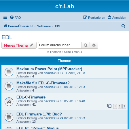
c't-Lab
FAQ
Registrieren
Anmelden
S
Foren-Übersicht
Software
EDL
u
EDL
c
Suche
Erweiterte Suche
Neues Thema
h
9 Themen • Seite
1
von
1
e
Themen
Maximum Power Point (MPP-tracker)
Letzter Beitrag von
psclab38
«
17.11.2016, 21:10
Antworten:
4
Makefile für EDL-C-Firmware?
Letzter Beitrag von
psclab38
«
15.08.2016, 12:03
Antworten:
4
EDL-C-Firmware
Letzter Beitrag von
psclab38
«
18.05.2010, 18:48
Antworten:
41
1
2
3
EDL Firmware 1.78: Bug?
Letzter Beitrag von
psclab38
«
24.02.2010, 19:23
Antworten:
13
EDL Im "Power" Modus