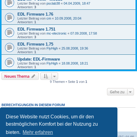
Letzter Beitrag von
psclab38
«
04.04.2009, 18:47
Antworten:
3
EDL Firmware 1.76
Letzter Beitrag von
cm
«
10.09.2008, 20:04
Antworten:
1
EDL Firmware 1.751
Letzter Beitrag von
mc-electronic
«
07.09.2008, 17:58
Antworten:
3
EDL Firmware 1.75
Letzter Beitrag von
FlyHigh
«
25.08.2008, 19:36
Antworten:
1
Update: EDL-Firmware
Letzter Beitrag von
FlyHigh
«
18.08.2008, 18:21
Antworten:
1
Neues Thema
9 Themen • Seite
1
von
1
Gehe zu
BERECHTIGUNGEN IN DIESEM FORUM
Du darfst
keine
neuen Themen in diesem Forum erstellen.
Du darfst
keine
Antworten zu Themen in diesem Forum erstellen.
Diese Website nutzt Cookies, um dir den
Du darfst deine Beiträge in diesem Forum
nicht
ändern.
bestmöglichen Komfort bei der Nutzung zu
Du darfst deine Beiträge in diesem Forum
nicht
löschen.
Du darfst
keine
Dateianhänge in diesem Forum erstellen.
bieten.
Mehr erfahren