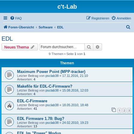
c't-Lab
FAQ
Registrieren
Anmelden
S
Foren-Übersicht
Software
EDL
u
EDL
c
Suche
Erweiterte Suche
Neues Thema
h
9 Themen • Seite
1
von
1
e
Themen
Maximum Power Point (MPP-tracker)
Letzter Beitrag von
psclab38
«
17.11.2016, 21:10
Antworten:
4
Makefile für EDL-C-Firmware?
Letzter Beitrag von
psclab38
«
15.08.2016, 12:03
Antworten:
4
EDL-C-Firmware
Letzter Beitrag von
psclab38
«
18.05.2010, 18:48
Antworten:
41
1
2
3
EDL Firmware 1.78: Bug?
Letzter Beitrag von
psclab38
«
24.02.2010, 19:23
Antworten:
13
EDL Im "Power" Modus