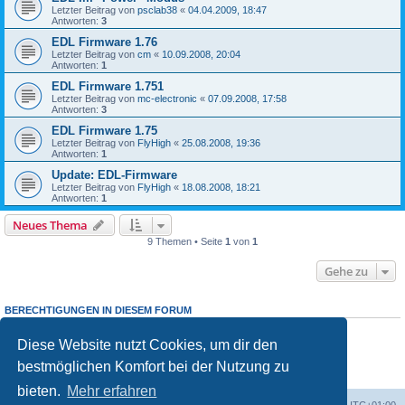
Letzter Beitrag von
psclab38
«
04.04.2009, 18:47
Antworten:
3
EDL Firmware 1.76
Letzter Beitrag von
cm
«
10.09.2008, 20:04
Antworten:
1
EDL Firmware 1.751
Letzter Beitrag von
mc-electronic
«
07.09.2008, 17:58
Antworten:
3
EDL Firmware 1.75
Letzter Beitrag von
FlyHigh
«
25.08.2008, 19:36
Antworten:
1
Update: EDL-Firmware
Letzter Beitrag von
FlyHigh
«
18.08.2008, 18:21
Antworten:
1
Neues Thema
9 Themen • Seite
1
von
1
Gehe zu
BERECHTIGUNGEN IN DIESEM FORUM
Du darfst
keine
neuen Themen in diesem Forum erstellen.
Du darfst
keine
Antworten zu Themen in diesem Forum erstellen.
Diese Website nutzt Cookies, um dir den
Du darfst deine Beiträge in diesem Forum
nicht
ändern.
bestmöglichen Komfort bei der Nutzung zu
Du darfst deine Beiträge in diesem Forum
nicht
löschen.
Du darfst
keine
Dateianhänge in diesem Forum erstellen.
bieten.
Mehr erfahren