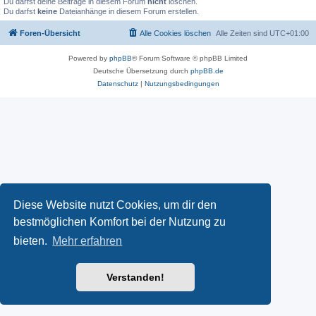
Du darfst deine Beiträge in diesem Forum
nicht
löschen.
Du darfst
keine
Dateianhänge in diesem Forum erstellen.
Foren-Übersicht
Alle Cookies löschen
Alle Zeiten sind
UTC+01:00
Powered by
phpBB
® Forum Software © phpBB Limited
Deutsche Übersetzung durch
phpBB.de
Datenschutz
|
Nutzungsbedingungen
Diese Website nutzt Cookies, um dir den
bestmöglichen Komfort bei der Nutzung zu
bieten.
Mehr erfahren
Verstanden!