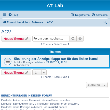
c't-Lab
FAQ
Registrieren
Anmelden
S
Foren-Übersicht
Software
ACV
u
ACV
c
Suche
Erweiterte Suche
Neues Thema
h
1 Thema • Seite
1
von
1
e
Themen
Skalierung der Anzeige klappt nur für den linken Kanal
Letzter Beitrag von
Mino
«
09.10.2014, 11:18
Antworten:
5
Neues Thema
1 Thema • Seite
1
von
1
Gehe zu
BERECHTIGUNGEN IN DIESEM FORUM
Du darfst
keine
neuen Themen in diesem Forum erstellen.
Du darfst
keine
Antworten zu Themen in diesem Forum erstellen.
Du darfst deine Beiträge in diesem Forum
nicht
ändern.