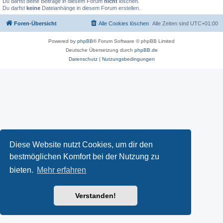
Du darfst deine Beiträge in diesem Forum
nicht
löschen.
Du darfst
keine
Dateianhänge in diesem Forum erstellen.
Foren-Übersicht
Alle Cookies löschen
Alle Zeiten sind
UTC+01:00
Powered by
phpBB
® Forum Software © phpBB Limited
Deutsche Übersetzung durch
phpBB.de
Datenschutz
|
Nutzungsbedingungen
Diese Website nutzt Cookies, um dir den
bestmöglichen Komfort bei der Nutzung zu
bieten.
Mehr erfahren
Verstanden!