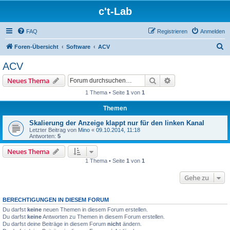
c't-Lab
FAQ
Registrieren
Anmelden
S
Foren-Übersicht
Software
ACV
u
ACV
c
Suche
Erweiterte Suche
Neues Thema
h
1 Thema • Seite
1
von
1
e
Themen
Skalierung der Anzeige klappt nur für den linken Kanal
Letzter Beitrag von
Mino
«
09.10.2014, 11:18
Antworten:
5
Neues Thema
1 Thema • Seite
1
von
1
Gehe zu
BERECHTIGUNGEN IN DIESEM FORUM
Du darfst
keine
neuen Themen in diesem Forum erstellen.
Du darfst
keine
Antworten zu Themen in diesem Forum erstellen.
Du darfst deine Beiträge in diesem Forum
nicht
ändern.