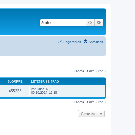
Suche
Erweiterte Suche
Registrieren
Anmelden
1 Thema • Seite
1
von
1
ZUGRIFFE
LETZTER BEITRAG
von
Mino
455323
09.10.2014, 11:18
1 Thema • Seite
1
von
1
Gehe zu