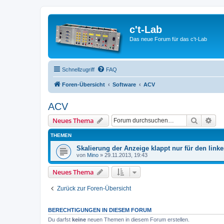
c't-Lab
Das neue Forum für das c't-Lab
Schnellzugriff
FAQ
Foren-Übersicht
Software
ACV
ACV
Suche
Erw
Neues Thema
THEMEN
Skalierung der Anzeige klappt nur für den link
von
Mino
»
29.11.2013, 19:43
Neues Thema
Zurück zur Foren-Übersicht
BERECHTIGUNGEN IN DIESEM FORUM
Du darfst
keine
neuen Themen in diesem Forum erstellen.