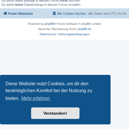
Du darfst deine Beiträge in diesem Forum
nicht
löschen.
Du darfst
keine
Dateianhänge in diesem Forum erstellen.
Foren-Übersicht
Alle Cookies löschen
Alle Zeiten sind
UTC+01:00
Powered by
phpBB
® Forum Software © phpBB Limited
Deutsche Übersetzung durch
phpBB.de
Datenschutz
|
Nutzungsbedingungen
Diese Website nutzt Cookies, um dir den
bestmöglichen Komfort bei der Nutzung zu
bieten.
Mehr erfahren
Verstanden!