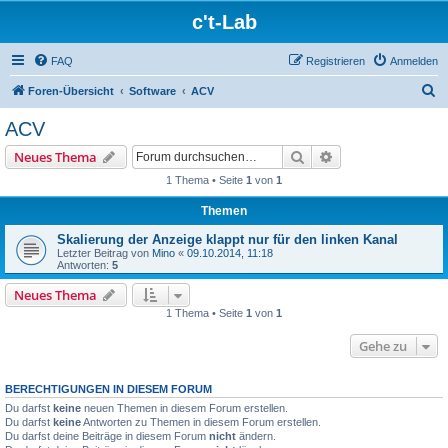
c't-Lab
FAQ
Registrieren
Anmelden
S
Foren-Übersicht
Software
ACV
u
ACV
c
Suche
Erweiterte Suche
Neues Thema
h
1 Thema • Seite
1
von
1
e
Themen
Skalierung der Anzeige klappt nur für den linken Kanal
Letzter Beitrag von
Mino
«
09.10.2014, 11:18
Antworten:
5
Neues Thema
1 Thema • Seite
1
von
1
Gehe zu
BERECHTIGUNGEN IN DIESEM FORUM
Du darfst
keine
neuen Themen in diesem Forum erstellen.
Du darfst
keine
Antworten zu Themen in diesem Forum erstellen.
Du darfst deine Beiträge in diesem Forum
nicht
ändern.