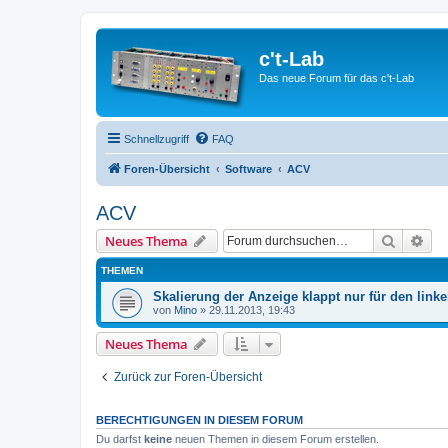
c't-Lab
Das neue Forum für das c't-Lab
Schnellzugriff
FAQ
Foren-Übersicht
Software
ACV
ACV
Suche
Erw
Neues Thema
THEMEN
Skalierung der Anzeige klappt nur für den link
von
Mino
»
29.11.2013, 19:43
Neues Thema
Zurück zur Foren-Übersicht
BERECHTIGUNGEN IN DIESEM FORUM
Du darfst
keine
neuen Themen in diesem Forum erstellen.