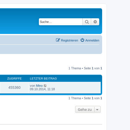
Suche
Erweiterte Suche
Registrieren
Anmelden
1 Thema • Seite
1
von
1
ZUGRIFFE
LETZTER BEITRAG
von
Mino
455360
09.10.2014, 11:18
1 Thema • Seite
1
von
1
Gehe zu