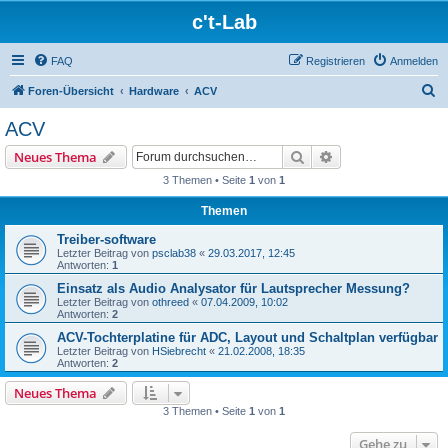
c't-Lab
FAQ
Registrieren
Anmelden
S
Foren-Übersicht
Hardware
ACV
u
ACV
c
Suche
Erweiterte Suche
Neues Thema
h
3 Themen • Seite
1
von
1
e
Themen
Treiber-software
Letzter Beitrag von
psclab38
«
29.03.2017, 12:45
Antworten:
1
Einsatz als Audio Analysator für Lautsprecher Messung?
Letzter Beitrag von
othreed
«
07.04.2009, 10:02
Antworten:
2
ACV-Tochterplatine für ADC, Layout und Schaltplan verfügbar
Letzter Beitrag von
HSiebrecht
«
21.02.2008, 18:35
Antworten:
2
Neues Thema
3 Themen • Seite
1
von
1
Gehe zu