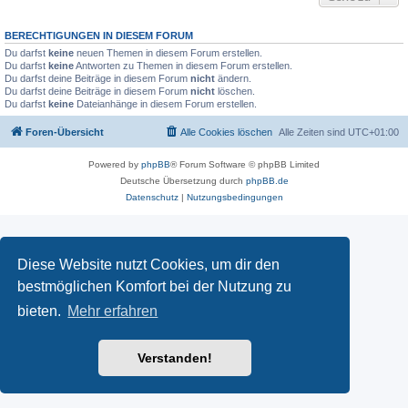
BERECHTIGUNGEN IN DIESEM FORUM
Du darfst
keine
neuen Themen in diesem Forum erstellen.
Du darfst
keine
Antworten zu Themen in diesem Forum erstellen.
Du darfst deine Beiträge in diesem Forum
nicht
ändern.
Du darfst deine Beiträge in diesem Forum
nicht
löschen.
Du darfst
keine
Dateianhänge in diesem Forum erstellen.
Foren-Übersicht
Alle Cookies löschen
Alle Zeiten sind
UTC+01:00
Powered by
phpBB
® Forum Software © phpBB Limited
Deutsche Übersetzung durch
phpBB.de
Datenschutz
|
Nutzungsbedingungen
Diese Website nutzt Cookies, um dir den
bestmöglichen Komfort bei der Nutzung zu
bieten.
Mehr erfahren
Verstanden!