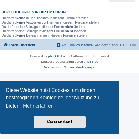
BERECHTIGUNGEN IN DIESEM FORUM
Du darfst
keine
neuen Themen in diesem Forum erstellen.
Du darfst
keine
Antworten zu Themen in diesem Forum erstellen.
Du darfst deine Beiträge in diesem Forum
nicht
ändern.
Du darfst deine Beiträge in diesem Forum
nicht
löschen.
Du darfst
keine
Dateianhänge in diesem Forum erstellen.
Foren-Übersicht
Alle Cookies löschen
Alle Zeiten sind
UTC+01:00
Powered by
phpBB
® Forum Software © phpBB Limited
Deutsche Übersetzung durch
phpBB.de
Datenschutz
|
Nutzungsbedingungen
Diese Website nutzt Cookies, um dir den
bestmöglichen Komfort bei der Nutzung zu
bieten.
Mehr erfahren
Verstanden!