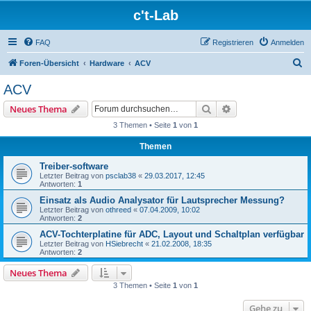
c't-Lab
FAQ
Registrieren
Anmelden
S
Foren-Übersicht
Hardware
ACV
u
ACV
c
Suche
Erweiterte Suche
Neues Thema
h
3 Themen • Seite
1
von
1
e
Themen
Treiber-software
Letzter Beitrag von
psclab38
«
29.03.2017, 12:45
Antworten:
1
Einsatz als Audio Analysator für Lautsprecher Messung?
Letzter Beitrag von
othreed
«
07.04.2009, 10:02
Antworten:
2
ACV-Tochterplatine für ADC, Layout und Schaltplan verfügbar
Letzter Beitrag von
HSiebrecht
«
21.02.2008, 18:35
Antworten:
2
Neues Thema
3 Themen • Seite
1
von
1
Gehe zu