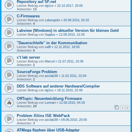
Repository auf SF.net
Letzter Beitrag von
dg1vs
«
22.10.2017, 20:05
Antworten:
13
C-Firmwares
Letzter Beitrag von
Laborgeist
«
20.09.2016, 20:16
Antworten:
4
Labview (Windows) in aktueller Version für kleines Geld
Letzter Beitrag von
Sagitus
«
12.08.2015, 12:29
"Dauerschleife" in der Kommunikation
Letzter Beitrag von
xaffi
«
12.11.2012, 18:50
Antworten:
6
c't lab server
Letzter Beitrag von
Marcel
«
21.07.2011, 10:39
Antworten:
2
SourceForge Problem
Letzter Beitrag von
psclab38
«
11.02.2011, 22:04
Antworten:
2
DDS Software auf anderer Hardware/Compiler
Letzter Beitrag von
dg1vs
«
18.11.2010, 22:49
OffTopic: Neuentwicklung Firmware
Letzter Beitrag von
Lennart
«
12.06.2010, 04:18
Antworten:
24
1
2
Problem Xilinx ISE WebPack
Letzter Beitrag von
psclab38
«
09.06.2010, 20:05
Antworten:
3
ATMega flashen über USB-Adapter