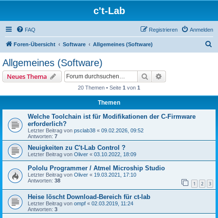
c't-Lab
FAQ
Registrieren
Anmelden
S
Foren-Übersicht
Software
Allgemeines (Software)
u
Allgemeines (Software)
c
Suche
Erweiterte Suche
Neues Thema
h
20 Themen • Seite
1
von
1
e
Themen
Welche Toolchain ist für Modifikationen der C-Firmware
erforderlich?
Letzter Beitrag von
psclab38
«
09.02.2026, 09:52
Antworten:
7
Neuigkeiten zu C't-Lab Control ?
Letzter Beitrag von
Oliver
«
03.10.2022, 18:09
Pololu Programmer / Atmel Microship Studio
Letzter Beitrag von
Oliver
«
19.03.2021, 17:10
Antworten:
38
1
2
3
Heise löscht Download-Bereich für ct-lab
Letzter Beitrag von
ompf
«
02.03.2019, 11:24
Antworten:
3