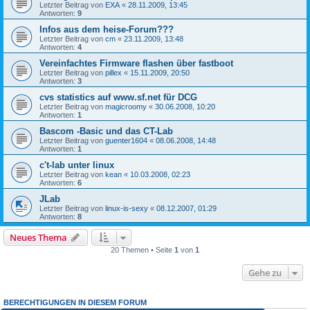
Letzter Beitrag von
EXA
«
28.11.2009, 13:45
Antworten:
9
Infos aus dem heise-Forum???
Letzter Beitrag von
cm
«
23.11.2009, 13:48
Antworten:
4
Vereinfachtes Firmware flashen über fastboot
Letzter Beitrag von
pillex
«
15.11.2009, 20:50
Antworten:
3
cvs statistics auf www.sf.net für DCG
Letzter Beitrag von
magicroomy
«
30.06.2008, 10:20
Antworten:
1
Bascom -Basic und das CT-Lab
Letzter Beitrag von
guenter1604
«
08.06.2008, 14:48
Antworten:
1
c't-lab unter linux
Letzter Beitrag von
kean
«
10.03.2008, 02:23
Antworten:
6
JLab
Letzter Beitrag von
linux-is-sexy
«
08.12.2007, 01:29
Antworten:
8
Neues Thema
20 Themen • Seite
1
von
1
Gehe zu
BERECHTIGUNGEN IN DIESEM FORUM