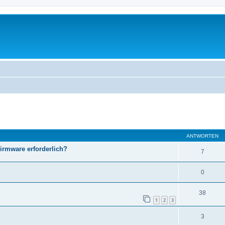
eiterte Suche
ANTWORTEN
Firmware erforderlich?
7
0
38
1
2
3
3