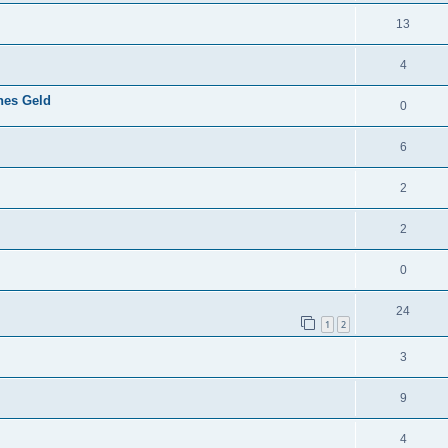
13
4
ines Geld
0
6
2
2
0
24
1
2
3
9
4