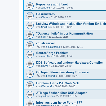
Repository auf SF.net
von
amd-65
»
08.10.2017, 09:59
C-Firmwares
von
Oliver
»
31.05.2016, 22:31
Labview (Windows) in aktueller Version für kle
von
Sagitus
»
12.08.2015, 12:29
"Dauerschleife" in der Kommunikation
von
xaffi
»
11.11.2012, 11:35
c't lab server
von
siegiathome
»
13.07.2011, 12:16
SourceForge Problem
von
amd-65
»
01.02.2011, 17:40
DDS Software auf anderer Hardware/Compiler
von
dg1vs
»
18.11.2010, 22:49
OffTopic: Neuentwicklung Firmware
von
Lennart
»
28.02.2010, 16:26
Problem Xilinx ISE WebPack
von
WernerM
»
08.06.2010, 16:06
ATMega flashen über USB-Adapter
von
joedawson
»
27.11.2009, 10:55
Infos aus dem heise-Forum???
von
gwynplaine
»
15.11.2009, 21:18