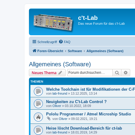
c't-Lab
Das neue Forum für das c't-Lab
Schnellzugriff
FAQ
Foren-Übersicht
Software
Allgemeines (Software)
Allgemeines (Software)
Suche
Erw
Neues Thema
THEMEN
Welche Toolchain ist für Modifikationen der C-
von
lab-freund
»
13.12.2025, 13:14
Neuigkeiten zu C't-Lab Control ?
von
Oliver
»
03.10.2022, 18:09
Pololu Programmer / Atmel Microship Studio
von
Oliver
»
09.02.2021, 19:21
Heise löscht Download-Bereich für ct-lab
von
lab-freund
»
18.01.2019, 14:29