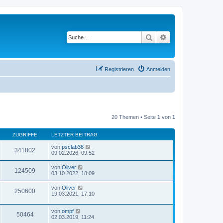
Suche
Erweiterte Suche
Registrieren
Anmelden
20 Themen • Seite
1
von
1
ZUGRIFFE
LETZTER BEITRAG
von
psclab38
341802
09.02.2026, 09:52
von
Oliver
124509
03.10.2022, 18:09
von
Oliver
250600
19.03.2021, 17:10
von
ompf
50464
02.03.2019, 11:24