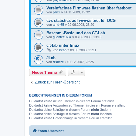
Vereinfachtes Firmware flashen über fastboot
von
pillex
»
14.11.2009, 19:32
cvs statistics auf www.sf.net für DCG
von
amd-65
»
29.06.2008, 23:20
Bascom -Basic und das CT-Lab
von
guenter1604
»
03.06.2008, 13:16
c't-lab unter linux
von
kean
»
09.03.2008, 21:11
JLab
von
rlishere
»
01.12.2007, 23:25
Neues Thema
Zurück zur Foren-Übersicht
BERECHTIGUNGEN IN DIESEM FORUM
Du darfst
keine
neuen Themen in diesem Forum erstellen.
Du darfst
keine
Antworten zu Themen in diesem Forum erstellen.
Du darfst deine Beiträge in diesem Forum
nicht
ändern.
Du darfst deine Beiträge in diesem Forum
nicht
löschen.
Du darfst
keine
Dateianhänge in diesem Forum erstellen.
Foren-Übersicht