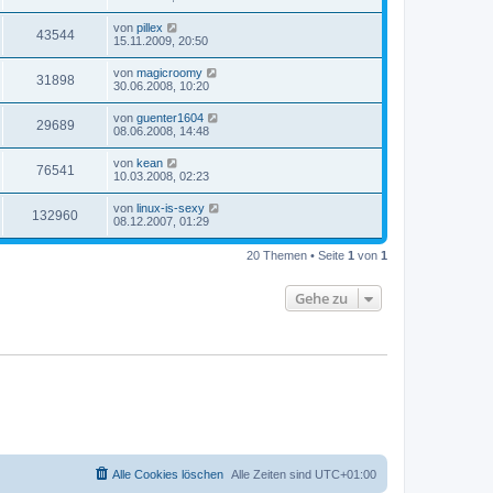
von
pillex
43544
15.11.2009, 20:50
von
magicroomy
31898
30.06.2008, 10:20
von
guenter1604
29689
08.06.2008, 14:48
von
kean
76541
10.03.2008, 02:23
von
linux-is-sexy
132960
08.12.2007, 01:29
20 Themen • Seite
1
von
1
Gehe zu
Alle Cookies löschen
Alle Zeiten sind
UTC+01:00