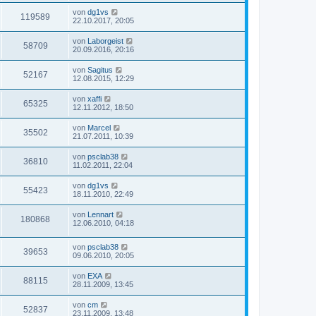
von
dg1vs
119589
22.10.2017, 20:05
von
Laborgeist
58709
20.09.2016, 20:16
von
Sagitus
52167
12.08.2015, 12:29
von
xaffi
65325
12.11.2012, 18:50
von
Marcel
35502
21.07.2011, 10:39
von
psclab38
36810
11.02.2011, 22:04
von
dg1vs
55423
18.11.2010, 22:49
von
Lennart
180868
12.06.2010, 04:18
von
psclab38
39653
09.06.2010, 20:05
von
EXA
88115
28.11.2009, 13:45
von
cm
52837
23.11.2009, 13:48