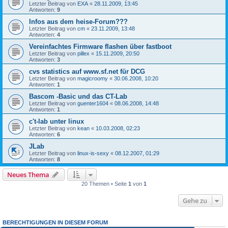
Letzter Beitrag von
EXA
«
28.11.2009, 13:45
Antworten:
9
Infos aus dem heise-Forum???
Letzter Beitrag von
cm
«
23.11.2009, 13:48
Antworten:
4
Vereinfachtes Firmware flashen über fastboot
Letzter Beitrag von
pillex
«
15.11.2009, 20:50
Antworten:
3
cvs statistics auf www.sf.net für DCG
Letzter Beitrag von
magicroomy
«
30.06.2008, 10:20
Antworten:
1
Bascom -Basic und das CT-Lab
Letzter Beitrag von
guenter1604
«
08.06.2008, 14:48
Antworten:
1
c't-lab unter linux
Letzter Beitrag von
kean
«
10.03.2008, 02:23
Antworten:
6
JLab
Letzter Beitrag von
linux-is-sexy
«
08.12.2007, 01:29
Antworten:
8
Neues Thema
20 Themen • Seite
1
von
1
Gehe zu
BERECHTIGUNGEN IN DIESEM FORUM