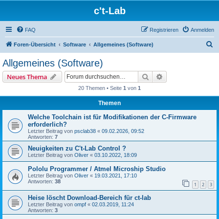
c't-Lab
FAQ
Registrieren
Anmelden
S
Foren-Übersicht
Software
Allgemeines (Software)
u
Allgemeines (Software)
c
Suche
Erweiterte Suche
Neues Thema
h
20 Themen • Seite
1
von
1
e
Themen
Welche Toolchain ist für Modifikationen der C-Firmware
erforderlich?
Letzter Beitrag von
psclab38
«
09.02.2026, 09:52
Antworten:
7
Neuigkeiten zu C't-Lab Control ?
Letzter Beitrag von
Oliver
«
03.10.2022, 18:09
Pololu Programmer / Atmel Microship Studio
Letzter Beitrag von
Oliver
«
19.03.2021, 17:10
Antworten:
38
1
2
3
Heise löscht Download-Bereich für ct-lab
Letzter Beitrag von
ompf
«
02.03.2019, 11:24
Antworten:
3