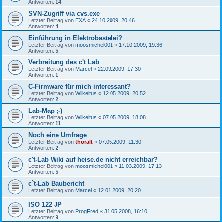
Antworten:
14
SVN-Zugriff via cvs.exe
Letzter Beitrag von
EXA
«
24.10.2009, 20:46
Antworten:
4
Einführung in Elektrobastelei?
Letzter Beitrag von
moosmichel001
«
17.10.2009, 19:36
Antworten:
5
Verbreitung des c't Lab
Letzter Beitrag von
Marcel
«
22.09.2009, 17:30
Antworten:
1
C-Firmware für mich interessant?
Letzter Beitrag von
Wilkeltus
«
12.05.2009, 20:52
Antworten:
2
Lab-Map ;-)
Letzter Beitrag von
Wilkeltus
«
07.05.2009, 18:08
Antworten:
11
Noch eine Umfrage
Letzter Beitrag von
thoralt
«
07.05.2009, 11:30
Antworten:
2
c't-Lab Wiki auf heise.de nicht erreichbar?
Letzter Beitrag von
moosmichel001
«
11.03.2009, 17:13
Antworten:
5
c`t-Lab Baubericht
Letzter Beitrag von
Marcel
«
12.01.2009, 20:20
ISO 122 JP
Letzter Beitrag von
ProgFred
«
31.05.2008, 16:10
Antworten:
9