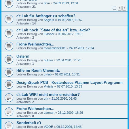
Letzter Beitrag von
bhm
«
24.09.2013, 12:34
Antworten:
21
1
2
c't Lab für Anfänger zu schaffen?
Letzter Beitrag von
Sagitus
«
19.09.2012, 19:57
Antworten:
14
c't Lab noch "State of the art" bzw. aktiv?
Letzter Beitrag von
Flasher
«
05.06.2012, 19:51
Antworten:
2
Frohe Weihnachten...
Letzter Beitrag von
moosmichel001
«
24.12.2011, 17:34
Ostern!
Letzter Beitrag von
huluvu
«
22.04.2011, 21:25
Antworten:
1
Hilfe im Raum Chemnitz
Letzter Beitrag von
ct-lab
«
01.02.2011, 15:31
DesignSpark PCB - Kostenloses Platinen Layout-Programm
Letzter Beitrag von
Viviatis
«
07.07.2010, 13:33
c't-Lab WIKI nicht mehr erreichbar?
Letzter Beitrag von
cm
«
21.05.2010, 09:43
Antworten:
2
Frohe Weihnachten...
Letzter Beitrag von
Lennart
«
26.12.2009, 16:26
Antworten:
8
Sonderheft c't
Letzter Beitrag von
VGOE
«
09.12.2009, 14:43