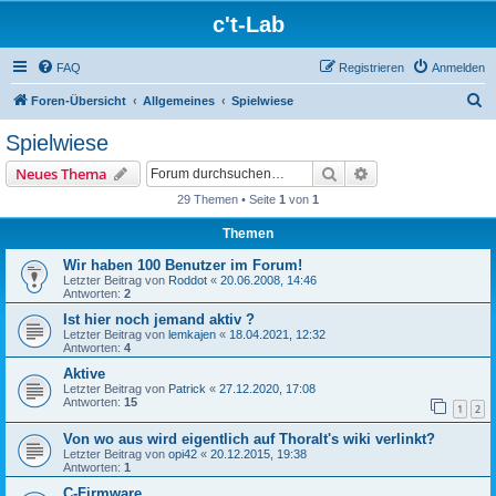
c't-Lab
FAQ
Registrieren
Anmelden
S
Foren-Übersicht
Allgemeines
Spielwiese
u
Spielwiese
c
Suche
Erweiterte Suche
Neues Thema
h
29 Themen • Seite
1
von
1
e
Themen
Wir haben 100 Benutzer im Forum!
Letzter Beitrag von
Roddot
«
20.06.2008, 14:46
Antworten:
2
Ist hier noch jemand aktiv ?
Letzter Beitrag von
lemkajen
«
18.04.2021, 12:32
Antworten:
4
Aktive
Letzter Beitrag von
Patrick
«
27.12.2020, 17:08
Antworten:
15
1
2
Von wo aus wird eigentlich auf Thoralt's wiki verlinkt?
Letzter Beitrag von
opi42
«
20.12.2015, 19:38
Antworten:
1
C-Firmware