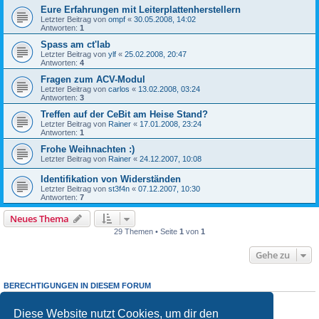
Eure Erfahrungen mit Leiterplattenherstellern
Letzter Beitrag von
ompf
«
30.05.2008, 14:02
Antworten:
1
Spass am ct'lab
Letzter Beitrag von
ylf
«
25.02.2008, 20:47
Antworten:
4
Fragen zum ACV-Modul
Letzter Beitrag von
carlos
«
13.02.2008, 03:24
Antworten:
3
Treffen auf der CeBit am Heise Stand?
Letzter Beitrag von
Rainer
«
17.01.2008, 23:24
Antworten:
1
Frohe Weihnachten :)
Letzter Beitrag von
Rainer
«
24.12.2007, 10:08
Identifikation von Widerständen
Letzter Beitrag von
st3f4n
«
07.12.2007, 10:30
Antworten:
7
Neues Thema
29 Themen • Seite
1
von
1
Gehe zu
BERECHTIGUNGEN IN DIESEM FORUM
Du darfst
keine
neuen Themen in diesem Forum erstellen.
Du darfst
keine
Antworten zu Themen in diesem Forum erstellen.
Diese Website nutzt Cookies, um dir den