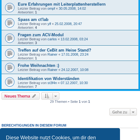
Eure Erfahrungen mit Leiterplattenherstellern
Letzter Beitrag von
ompf
«
30.05.2008, 14:02
Antworten:
1
Spass am ct'lab
Letzter Beitrag von
ylf
«
25.02.2008, 20:47
Antworten:
4
Fragen zum ACV-Modul
Letzter Beitrag von
carlos
«
13.02.2008, 03:24
Antworten:
3
Treffen auf der CeBit am Heise Stand?
Letzter Beitrag von
Rainer
«
17.01.2008, 23:24
Antworten:
1
Frohe Weihnachten :)
Letzter Beitrag von
Rainer
«
24.12.2007, 10:08
Identifikation von Widerständen
Letzter Beitrag von
st3f4n
«
07.12.2007, 10:30
Antworten:
7
Neues Thema
29 Themen • Seite
1
von
1
Gehe zu
BERECHTIGUNGEN IN DIESEM FORUM
Du darfst
keine
neuen Themen in diesem Forum erstellen.
Du darfst
keine
Antworten zu Themen in diesem Forum erstellen.
Diese Website nutzt Cookies, um dir den