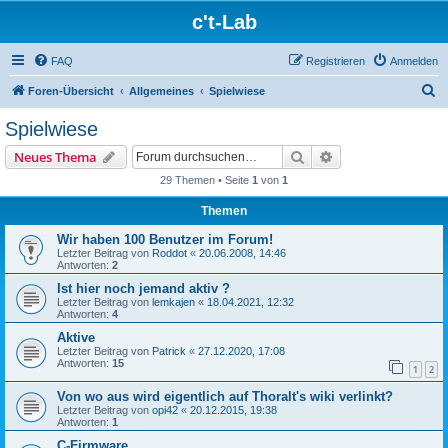
c't-Lab
FAQ
Registrieren
Anmelden
S
Foren-Übersicht
Allgemeines
Spielwiese
u
Spielwiese
c
Suche
Erweiterte Suche
Neues Thema
h
29 Themen • Seite
1
von
1
e
Themen
Wir haben 100 Benutzer im Forum!
Letzter Beitrag von
Roddot
«
20.06.2008, 14:46
Antworten:
2
Ist hier noch jemand aktiv ?
Letzter Beitrag von
lemkajen
«
18.04.2021, 12:32
Antworten:
4
Aktive
Letzter Beitrag von
Patrick
«
27.12.2020, 17:08
Antworten:
15
1
2
Von wo aus wird eigentlich auf Thoralt's wiki verlinkt?
Letzter Beitrag von
opi42
«
20.12.2015, 19:38
Antworten:
1
C-Firmware