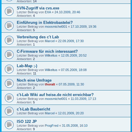
Antworten:
14
SVN-Zugriff via cvs.exe
Letzter Beitrag von
EXA
«
24.10.2009, 20:46
Antworten:
4
Einführung in Elektrobastelei?
Letzter Beitrag von
moosmichel001
«
17.10.2009, 19:36
Antworten:
5
Verbreitung des c't Lab
Letzter Beitrag von
Marcel
«
22.09.2009, 17:30
Antworten:
1
C-Firmware für mich interessant?
Letzter Beitrag von
Wilkeltus
«
12.05.2009, 20:52
Antworten:
2
Lab-Map ;-)
Letzter Beitrag von
Wilkeltus
«
07.05.2009, 18:08
Antworten:
11
Noch eine Umfrage
Letzter Beitrag von
thoralt
«
07.05.2009, 11:30
Antworten:
2
c't-Lab Wiki auf heise.de nicht erreichbar?
Letzter Beitrag von
moosmichel001
«
11.03.2009, 17:13
Antworten:
5
c`t-Lab Baubericht
Letzter Beitrag von
Marcel
«
12.01.2009, 20:20
ISO 122 JP
Letzter Beitrag von
ProgFred
«
31.05.2008, 16:10
Antworten:
9