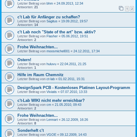
Letzter Beitrag von
bhm
«
24.09.2013, 12:34
Antworten:
21
1
2
c't Lab für Anfänger zu schaffen?
Letzter Beitrag von
Sagitus
«
19.09.2012, 19:57
Antworten:
14
c't Lab noch "State of the art" bzw. aktiv?
Letzter Beitrag von
Flasher
«
05.06.2012, 19:51
Antworten:
2
Frohe Weihnachten...
Letzter Beitrag von
moosmichel001
«
24.12.2011, 17:34
Ostern!
Letzter Beitrag von
huluvu
«
22.04.2011, 21:25
Antworten:
1
Hilfe im Raum Chemnitz
Letzter Beitrag von
ct-lab
«
01.02.2011, 15:31
DesignSpark PCB - Kostenloses Platinen Layout-Programm
Letzter Beitrag von
Viviatis
«
07.07.2010, 13:33
c't-Lab WIKI nicht mehr erreichbar?
Letzter Beitrag von
cm
«
21.05.2010, 09:43
Antworten:
2
Frohe Weihnachten...
Letzter Beitrag von
Lennart
«
26.12.2009, 16:26
Antworten:
8
Sonderheft c't
Letzter Beitrag von
VGOE
«
09.12.2009, 14:43