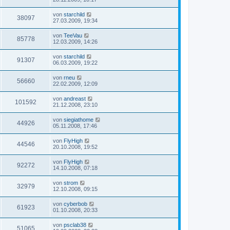
von
starchild
38097
27.03.2009, 19:34
von
TeeVau
85778
12.03.2009, 14:26
von
starchild
91307
06.03.2009, 19:22
von
rneu
56660
22.02.2009, 12:09
von
andreast
101592
21.12.2008, 23:10
von
siegiathome
44926
05.11.2008, 17:46
von
FlyHigh
44546
20.10.2008, 19:52
von
FlyHigh
92272
14.10.2008, 07:18
von
strom
32979
12.10.2008, 09:15
von
cyberbob
61923
01.10.2008, 20:33
von
psclab38
51065