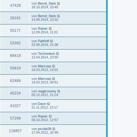
von
Bernd_Stein
47428
18.10.2014, 10:45
von
Bernd_Stein
28161
14.09.2014, 10:32
von
Rainer
55177
12.09.2014, 11:01
von
PatHoff
53392
23.08.2014, 21:08
von
Technetium
68418
12.04.2014, 23:50
von
Marcusp
50819
19.03.2013, 13:01
von
Marcusp
62489
19.03.2013, 09:51
von
magicroomy
45224
05.12.2012, 21:24
von
Dave
41027
21.11.2012, 13:17
von
Rainer
57299
08.10.2012, 12:57
von
psclab38
116857
17.04.2012, 20:48