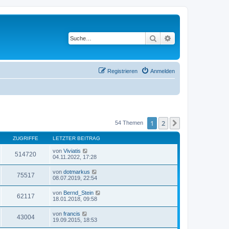
Suche
Erweiterte Suche
Registrieren
Anmelden
1
2
Nächste
54 Themen
ZUGRIFFE
LETZTER BEITRAG
von
Viviatis
514720
04.11.2022, 17:28
von
dotmarkus
75517
08.07.2019, 22:54
von
Bernd_Stein
62117
18.01.2018, 09:58
von
francis
43004
19.09.2015, 18:53