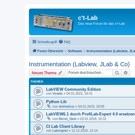
c't-Lab
Das neue Forum für das c't-Lab
Schnellzugriff
FAQ
Foren-Übersicht
Software
Instrumentation (Labview, JL
Instrumentation (Labview, JLab & Co)
Suche
Erw
Neues Thema
THEMEN
LabVIEW Community Edition
von
Viviatis
»
04.01.2022, 16:41
Python Lib
von
dotmarkus
»
04.01.2019, 18:09
LabVIEW6.1 durch ProfiLab-Expert 4.0 ersetzen
von
Bernd_Stein
»
03.01.2018, 15:31
Ct Lab Client Library
von
Laborgeist
»
12.12.2010, 12:14