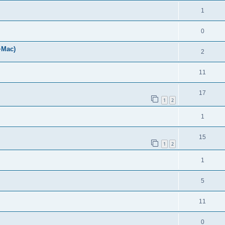
1
0
+Mac)
2
11
17
1
2
1
15
1
2
1
5
11
0