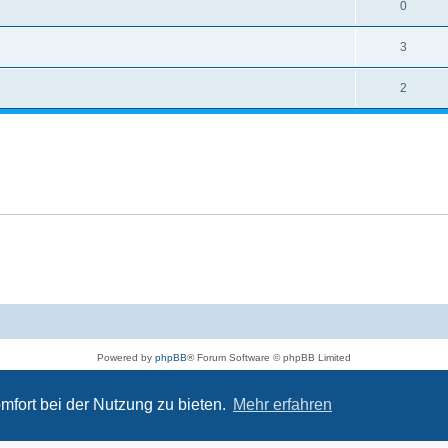
0
3
2
Powered by
phpBB
® Forum Software © phpBB Limited
Deutsche Übersetzung durch
phpBB.de
Datenschutz
|
Nutzungsbedingungen
mfort bei der Nutzung zu bieten.
Mehr erfahren