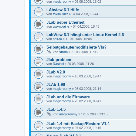
von
magicroomy
»
05.09.2008, 18:02
LAbview 6.1 Hilfe
von
foximulder
»
04.04.2008, 15:44
JLab ueber Ethernet
von
gwynplaine
»
04.04.2008, 18:43
LabView 6.1 hängt unter Linux Kernel 2.6
von
ad130
»
11.04.2008, 16:08
Selbstgebaute/modifizierte VIs?
von
strom
»
21.03.2008, 11:06
Jlab problem
von
Rasieel
»
20.03.2008, 21:26
JLab V2.0
von
magicroomy
»
16.03.2008, 19:47
JLAb 1.99
von
magicroomy
»
08.03.2008, 21:14
JLab und die Firmware
von
magicroomy
»
26.02.2008, 09:41
JLab 1.4.5
von
magicroomy
»
12.02.2008, 23:15
JLab 1.4 mit Backup/Restore V1.4
von
magicroomy
»
07.02.2008, 19:16