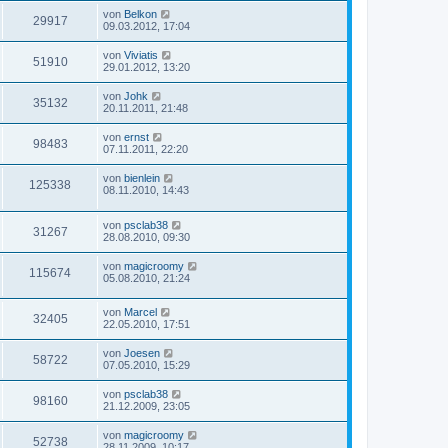
von
Belkon
29917
09.03.2012, 17:04
von
Viviatis
51910
29.01.2012, 13:20
von
Johk
35132
20.11.2011, 21:48
von
ernst
98483
07.11.2011, 22:20
von
bienlein
125338
08.11.2010, 14:43
von
psclab38
31267
28.08.2010, 09:30
von
magicroomy
115674
05.08.2010, 21:24
von
Marcel
32405
22.05.2010, 17:51
von
Joesen
58722
07.05.2010, 15:29
von
psclab38
98160
21.12.2009, 23:05
von
magicroomy
52738
28.11.2009, 10:17