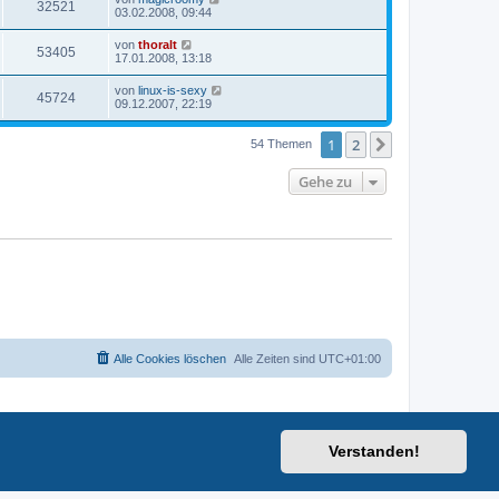
32521
03.02.2008, 09:44
von
thoralt
53405
17.01.2008, 13:18
von
linux-is-sexy
45724
09.12.2007, 22:19
1
2
Nächste
54 Themen
Gehe zu
Alle Cookies löschen
Alle Zeiten sind
UTC+01:00
Verstanden!