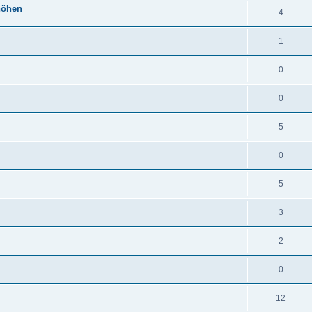
höhen
4
1
0
0
5
0
5
3
2
0
12