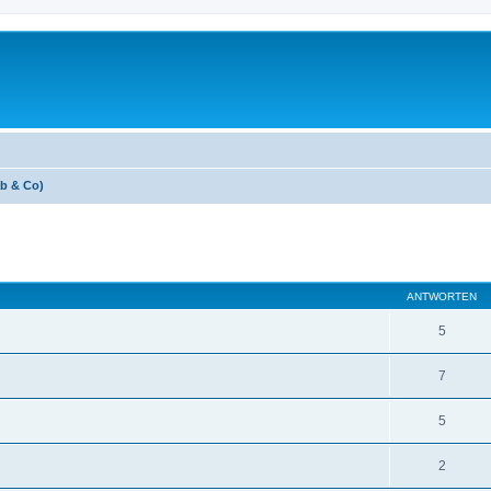
ab & Co)
eiterte Suche
ANTWORTEN
5
7
5
2