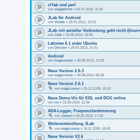
ct'lab und perl
von
siegiathome
»
01.07.2010, 11:42
JLab für Android
von
Viviatis
»
29.01.2012, 13:20
JLab mit serieller Verbindung geht nicht (linux
von
Johk
»
16.05.2010, 16:58
Labview 6.1 unter Ubuntu
von
DerUwe
»
28.03.2010, 21:31
Android
von
magicroomy
»
30.08.2010, 12:30
Neue Version 2.6.3
von
magicroomy
»
28.08.2010, 08:28
Neue Version 2.6.1
von
magicroomy
»
25.12.2009, 19:10
Neue Demo-VIs für EDL und DCG online
von
cm
»
22.05.2010, 11:36
ADA-Logger, Frequenzbestimmung
von
Joesen
»
05.05.2010, 17:09
Weiterentwicklung JLab
von
magicroomy
»
18.11.2009, 16:40
Neue Version V2.6