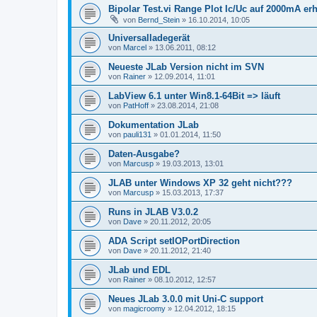
Bipolar Test.vi Range Plot Ic/Uc auf 2000mA er
von
Bernd_Stein
»
16.10.2014, 10:05
Universalladegerät
von
Marcel
»
13.06.2011, 08:12
Neueste JLab Version nicht im SVN
von
Rainer
»
12.09.2014, 11:01
LabView 6.1 unter Win8.1-64Bit => läuft
von
PatHoff
»
23.08.2014, 21:08
Dokumentation JLab
von
pauli131
»
01.01.2014, 11:50
Daten-Ausgabe?
von
Marcusp
»
19.03.2013, 13:01
JLAB unter Windows XP 32 geht nicht???
von
Marcusp
»
15.03.2013, 17:37
Runs in JLAB V3.0.2
von
Dave
»
20.11.2012, 20:05
ADA Script setIOPortDirection
von
Dave
»
20.11.2012, 21:40
JLab und EDL
von
Rainer
»
08.10.2012, 12:57
Neues JLab 3.0.0 mit Uni-C support
von
magicroomy
»
12.04.2012, 18:15