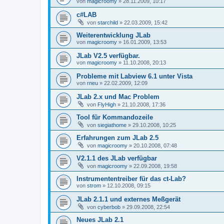
von
magicroomy
»
28.11.2009, 10:17
c#LAB
von
starchild
»
22.03.2009, 15:42
Weiterentwicklung JLab
von
magicroomy
»
16.01.2009, 13:53
JLab V2.5 verfügbar.
von
magicroomy
»
11.10.2008, 20:13
Probleme mit Labview 6.1 unter Vista
von
rneu
»
22.02.2009, 12:09
JLab 2.x und Mac Problem
von
FlyHigh
»
21.10.2008, 17:36
Tool für Kommandozeile
von
siegiathome
»
29.10.2008, 10:25
Erfahrungen zum JLab 2.5
von
magicroomy
»
20.10.2008, 07:48
V2.1.1 des JLab verfügbar
von
magicroomy
»
22.09.2008, 19:58
Instrumententreiber für das ct-Lab?
von
strom
»
12.10.2008, 09:15
JLab 2.1.1 und externes Meßgerät
von
cyberbob
»
29.09.2008, 22:54
Neues JLab 2.1