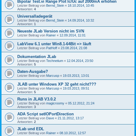
Bipolar Test.vi Range Plot Ic/Uc auf 2000mA erhöhen
Letzter Beitrag von
Bernd_Stein
«
18.10.2014, 10:45
Antworten:
4
Universalladegerät
Letzter Beitrag von
Bernd_Stein
«
14.09.2014, 10:32
Antworten:
1
Neueste JLab Version nicht im SVN
Letzter Beitrag von
Rainer
«
12.09.2014, 11:01
LabView 6.1 unter Win8.1-64Bit => läuft
Letzter Beitrag von
PatHoff
«
23.08.2014, 21:08
Dokumentation JLab
Letzter Beitrag von
Technetium
«
12.04.2014, 23:50
Antworten:
5
Daten-Ausgabe?
Letzter Beitrag von
Marcusp
«
19.03.2013, 13:01
JLAB unter Windows XP 32 geht nicht???
Letzter Beitrag von
Marcusp
«
19.03.2013, 09:51
Antworten:
5
Runs in JLAB V3.0.2
Letzter Beitrag von
magicroomy
«
05.12.2012, 21:24
Antworten:
3
ADA Script setIOPortDirection
Letzter Beitrag von
Dave
«
21.11.2012, 13:17
Antworten:
2
JLab und EDL
Letzter Beitrag von
Rainer
«
08.10.2012, 12:57