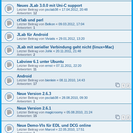
Neues JLab 3.0.0 mit Uni-C support
Letzter Beitrag von
psclab38
«
17.04.2012, 20:48
Antworten:
12
ct'lab und perl
Letzter Beitrag von
Belkon
«
09.03.2012, 17:04
Antworten:
1
JLab für Android
Letzter Beitrag von
Viviatis
«
29.01.2012, 13:20
JLab mit serieller Verbindung geht nicht (linux+Mac)
Letzter Beitrag von
Johk
«
20.11.2011, 21:48
Antworten:
2
Labview 6.1 unter Ubuntu
Letzter Beitrag von
ernst
«
07.11.2011, 22:20
Antworten:
11
Android
Letzter Beitrag von
bienlein
«
08.11.2010, 14:43
Antworten:
17
1
2
Neue Version 2.6.3
Letzter Beitrag von
psclab38
«
28.08.2010, 09:30
Antworten:
1
Neue Version 2.6.1
Letzter Beitrag von
magicroomy
«
05.08.2010, 21:24
Antworten:
15
1
2
Neue Demo-VIs für EDL und DCG online
Letzter Beitrag von
Marcel
«
22.05.2010, 17:51