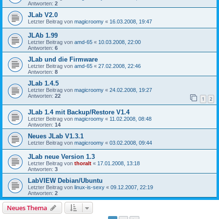
Antworten:
2
JLab V2.0
Letzter Beitrag von
magicroomy
«
16.03.2008, 19:47
JLAb 1.99
Letzter Beitrag von
amd-65
«
10.03.2008, 22:00
Antworten:
6
JLab und die Firmware
Letzter Beitrag von
amd-65
«
27.02.2008, 22:46
Antworten:
8
JLab 1.4.5
Letzter Beitrag von
magicroomy
«
24.02.2008, 19:27
Antworten:
22
1
2
JLab 1.4 mit Backup/Restore V1.4
Letzter Beitrag von
magicroomy
«
11.02.2008, 08:48
Antworten:
14
Neues JLab V1.3.1
Letzter Beitrag von
magicroomy
«
03.02.2008, 09:44
JLab neue Version 1.3
Letzter Beitrag von
thoralt
«
17.01.2008, 13:18
Antworten:
3
LabVIEW Debian/Ubuntu
Letzter Beitrag von
linux-is-sexy
«
09.12.2007, 22:19
Antworten:
2
Neues Thema