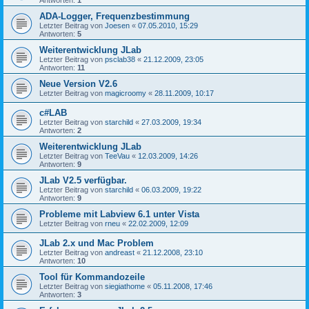
Antworten:
1
ADA-Logger, Frequenzbestimmung
Letzter Beitrag von
Joesen
«
07.05.2010, 15:29
Antworten:
5
Weiterentwicklung JLab
Letzter Beitrag von
psclab38
«
21.12.2009, 23:05
Antworten:
11
Neue Version V2.6
Letzter Beitrag von
magicroomy
«
28.11.2009, 10:17
c#LAB
Letzter Beitrag von
starchild
«
27.03.2009, 19:34
Antworten:
2
Weiterentwicklung JLab
Letzter Beitrag von
TeeVau
«
12.03.2009, 14:26
Antworten:
9
JLab V2.5 verfügbar.
Letzter Beitrag von
starchild
«
06.03.2009, 19:22
Antworten:
9
Probleme mit Labview 6.1 unter Vista
Letzter Beitrag von
rneu
«
22.02.2009, 12:09
JLab 2.x und Mac Problem
Letzter Beitrag von
andreast
«
21.12.2008, 23:10
Antworten:
10
Tool für Kommandozeile
Letzter Beitrag von
siegiathome
«
05.11.2008, 17:46
Antworten:
3