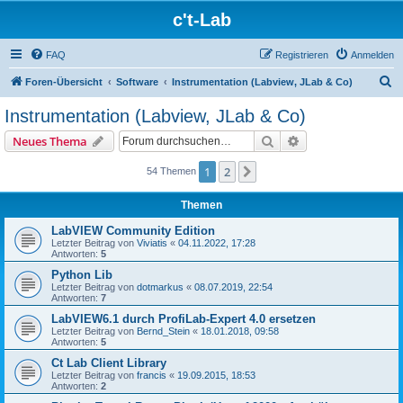
c't-Lab
FAQ
Registrieren
Anmelden
S
Foren-Übersicht
Software
Instrumentation (Labview, JLab & Co)
u
Instrumentation (Labview, JLab & Co)
c
Suche
Erweiterte Suche
Neues Thema
h
e
1
2
Nächste
54 Themen
Themen
LabVIEW Community Edition
Letzter Beitrag von
Viviatis
«
04.11.2022, 17:28
Antworten:
5
Python Lib
Letzter Beitrag von
dotmarkus
«
08.07.2019, 22:54
Antworten:
7
LabVIEW6.1 durch ProfiLab-Expert 4.0 ersetzen
Letzter Beitrag von
Bernd_Stein
«
18.01.2018, 09:58
Antworten:
5
Ct Lab Client Library
Letzter Beitrag von
francis
«
19.09.2015, 18:53
Antworten:
2