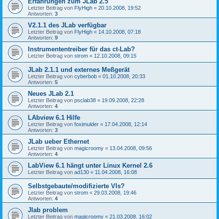
Erfahrungen zum JLab 2.5
Letzter Beitrag von
FlyHigh
«
20.10.2008, 19:52
Antworten:
3
V2.1.1 des JLab verfügbar
Letzter Beitrag von
FlyHigh
«
14.10.2008, 07:18
Antworten:
9
Instrumententreiber für das ct-Lab?
Letzter Beitrag von
strom
«
12.10.2008, 09:15
JLab 2.1.1 und externes Meßgerät
Letzter Beitrag von
cyberbob
«
01.10.2008, 20:33
Antworten:
5
Neues JLab 2.1
Letzter Beitrag von
psclab38
«
19.09.2008, 22:28
Antworten:
4
LAbview 6.1 Hilfe
Letzter Beitrag von
foximulder
«
17.04.2008, 12:14
Antworten:
3
JLab ueber Ethernet
Letzter Beitrag von
magicroomy
«
13.04.2008, 09:56
Antworten:
4
LabView 6.1 hängt unter Linux Kernel 2.6
Letzter Beitrag von
ad130
«
11.04.2008, 16:08
Selbstgebaute/modifizierte VIs?
Letzter Beitrag von
strom
«
29.03.2008, 19:46
Antworten:
4
Jlab problem
Letzter Beitrag von
magicroomy
«
21.03.2008, 16:02