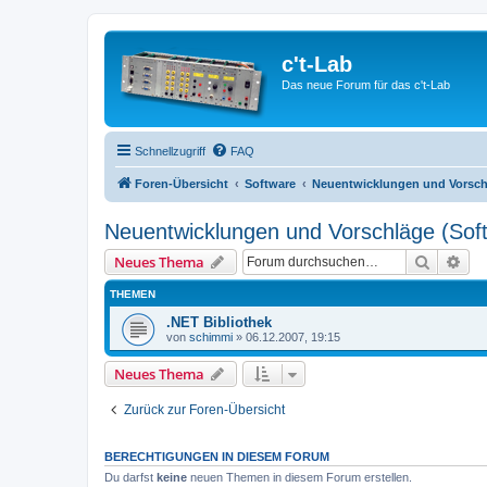
c't-Lab
Das neue Forum für das c't-Lab
Schnellzugriff
FAQ
Foren-Übersicht
Software
Neuentwicklungen und Vorsch
Neuentwicklungen und Vorschläge (Sof
Suche
Erw
Neues Thema
THEMEN
.NET Bibliothek
von
schimmi
»
06.12.2007, 19:15
Neues Thema
Zurück zur Foren-Übersicht
BERECHTIGUNGEN IN DIESEM FORUM
Du darfst
keine
neuen Themen in diesem Forum erstellen.