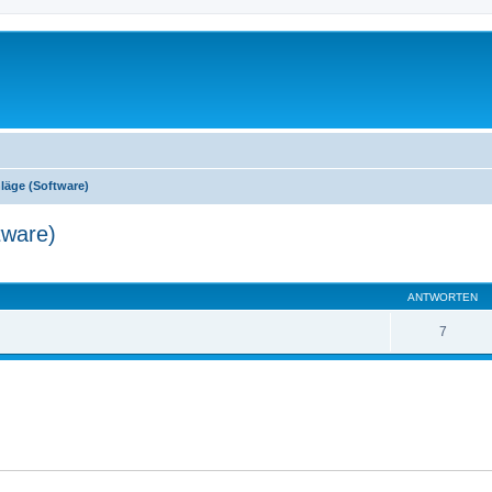
läge (Software)
tware)
eiterte Suche
ANTWORTEN
7