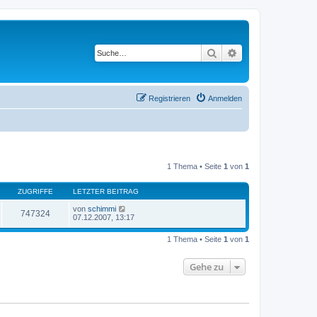
Suche
Erweiterte Suche
Registrieren
Anmelden
1 Thema • Seite
1
von
1
ZUGRIFFE
LETZTER BEITRAG
von
schimmi
747324
07.12.2007, 13:17
1 Thema • Seite
1
von
1
Gehe zu