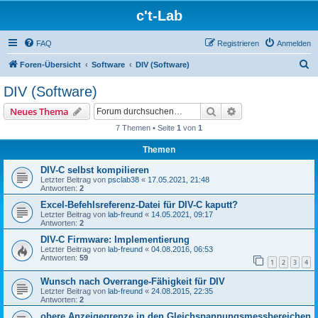
c't-Lab
FAQ
Registrieren
Anmelden
S
Foren-Übersicht
Software
DIV (Software)
u
DIV (Software)
c
Suche
Erweiterte Suche
Neues Thema
h
7 Themen • Seite
1
von
1
e
Themen
DIV-C selbst kompilieren
Letzter Beitrag von
psclab38
«
17.05.2021, 21:48
Antworten:
2
Excel-Befehlsreferenz-Datei für DIV-C kaputt?
Letzter Beitrag von
lab-freund
«
14.05.2021, 09:17
Antworten:
2
DIV-C Firmware: Implementierung
Letzter Beitrag von
lab-freund
«
04.08.2016, 06:53
Antworten:
59
1
2
3
4
Wunsch nach Overrange-Fähigkeit für DIV
Letzter Beitrag von
lab-freund
«
24.08.2015, 22:35
Antworten:
2
obere Anzeigegrenze in den Gleichspannungsmessbereichen