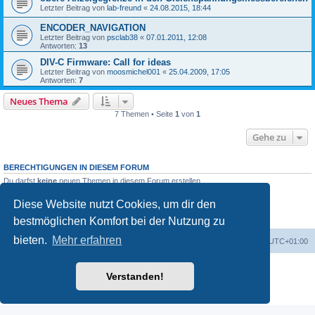
Letzter Beitrag von
lab-freund
«
24.08.2015, 18:44
ENCODER_NAVIGATION
Letzter Beitrag von
psclab38
«
07.01.2011, 12:08
Antworten:
13
DIV-C Firmware: Call for ideas
Letzter Beitrag von
moosmichel001
«
25.04.2009, 17:05
Antworten:
7
Neues Thema
7 Themen • Seite
1
von
1
Gehe zu
BERECHTIGUNGEN IN DIESEM FORUM
Du darfst
keine
neuen Themen in diesem Forum erstellen.
Du darfst
keine
Antworten zu Themen in diesem Forum erstellen.
Du darfst deine Beiträge in diesem Forum
nicht
ändern.
Diese Website nutzt Cookies, um dir den
Du darfst deine Beiträge in diesem Forum
nicht
löschen.
bestmöglichen Komfort bei der Nutzung zu
Du darfst
keine
Dateianhänge in diesem Forum erstellen.
bieten.
Mehr erfahren
Foren-Übersicht
Alle Cookies löschen
Alle Zeiten sind
UTC+01:00
Powered by
phpBB
® Forum Software © phpBB Limited
Verstanden!
Deutsche Übersetzung durch
phpBB.de
Datenschutz
|
Nutzungsbedingungen