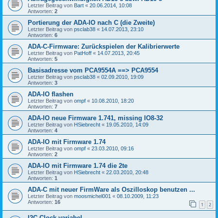
Letzter Beitrag von
Bart
«
20.06.2014, 10:08
Antworten:
2
Portierung der ADA-IO nach C (die Zweite)
Letzter Beitrag von
psclab38
«
14.07.2013, 23:10
Antworten:
6
ADA-C-Firmware: Zurückspielen der Kalibrierwerte
Letzter Beitrag von
PatHoff
«
14.07.2013, 20:45
Antworten:
5
Basisadresse vom PCA9554A ==> PCA9554
Letzter Beitrag von
psclab38
«
02.09.2010, 19:09
Antworten:
3
ADA-IO flashen
Letzter Beitrag von
ompf
«
10.08.2010, 18:20
Antworten:
7
ADA-IO neue Firmware 1.741, missing IO8-32
Letzter Beitrag von
HSiebrecht
«
19.05.2010, 14:09
Antworten:
4
ADA-IO mit Firmware 1.74
Letzter Beitrag von
ompf
«
23.03.2010, 09:16
Antworten:
2
ADA-IO mit Firmware 1.74 die 2te
Letzter Beitrag von
HSiebrecht
«
22.03.2010, 20:48
Antworten:
1
ADA-C mit neuer FirmWare als Oszilloskop benutzen ...
Letzter Beitrag von
moosmichel001
«
08.10.2009, 11:23
Antworten:
16
1
2
I2C Clock variabel