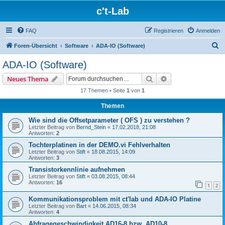
c't-Lab
FAQ
Registrieren
Anmelden
S
Foren-Übersicht
Software
ADA-IO (Software)
u
ADA-IO (Software)
c
Suche
Erweiterte Suche
Neues Thema
h
17 Themen • Seite
1
von
1
e
Themen
Wie sind die Offsetparameter ( OFS ) zu verstehen ?
Letzter Beitrag von
Bernd_Stein
«
17.02.2018, 21:08
Antworten:
2
Tochterplatinen in der DEMO.vi Fehlverhalten
Letzter Beitrag von
Stift
«
18.08.2015, 14:09
Antworten:
3
Transistorkennlinie aufnehmen
Letzter Beitrag von
Stift
«
03.08.2015, 08:44
Antworten:
16
1
2
Kommunikationsproblem mit ct'lab und ADA-IO Platine
Letzter Beitrag von
Bart
«
14.06.2015, 08:34
Antworten:
4
Abfragegeschwindigkeit AD16-8 bzw. AD10-8