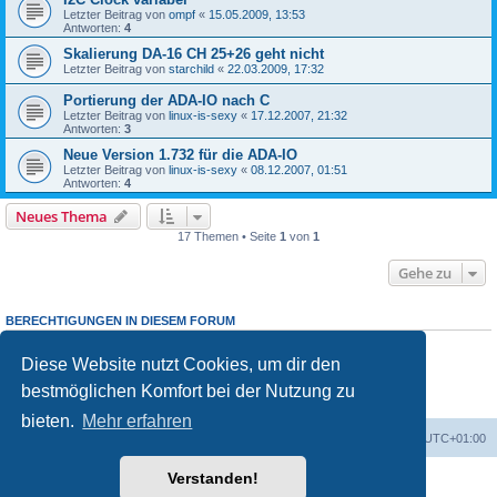
Letzter Beitrag von
ompf
«
15.05.2009, 13:53
Antworten:
4
Skalierung DA-16 CH 25+26 geht nicht
Letzter Beitrag von
starchild
«
22.03.2009, 17:32
Portierung der ADA-IO nach C
Letzter Beitrag von
linux-is-sexy
«
17.12.2007, 21:32
Antworten:
3
Neue Version 1.732 für die ADA-IO
Letzter Beitrag von
linux-is-sexy
«
08.12.2007, 01:51
Antworten:
4
Neues Thema
17 Themen • Seite
1
von
1
Gehe zu
BERECHTIGUNGEN IN DIESEM FORUM
Du darfst
keine
neuen Themen in diesem Forum erstellen.
Du darfst
keine
Antworten zu Themen in diesem Forum erstellen.
Diese Website nutzt Cookies, um dir den
Du darfst deine Beiträge in diesem Forum
nicht
ändern.
bestmöglichen Komfort bei der Nutzung zu
Du darfst deine Beiträge in diesem Forum
nicht
löschen.
Du darfst
keine
Dateianhänge in diesem Forum erstellen.
bieten.
Mehr erfahren
Foren-Übersicht
Alle Cookies löschen
Alle Zeiten sind
UTC+01:00
Verstanden!
Powered by
phpBB
® Forum Software © phpBB Limited