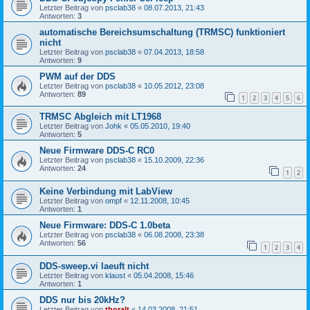
Letzter Beitrag von
psclab38
«
08.07.2013, 21:43
Antworten:
3
automatische Bereichsumschaltung (TRMSC) funktioniert
nicht
Letzter Beitrag von
psclab38
«
07.04.2013, 18:58
Antworten:
9
PWM auf der DDS
Letzter Beitrag von
psclab38
«
10.05.2012, 23:08
Antworten:
89
1
2
3
4
5
6
TRMSC Abgleich mit LT1968
Letzter Beitrag von
Johk
«
05.05.2010, 19:40
Antworten:
5
Neue Firmware DDS-C RC0
Letzter Beitrag von
psclab38
«
15.10.2009, 22:36
Antworten:
24
1
2
Keine Verbindung mit LabView
Letzter Beitrag von
ompf
«
12.11.2008, 10:45
Antworten:
1
Neue Firmware: DDS-C 1.0beta
Letzter Beitrag von
psclab38
«
06.08.2008, 23:38
Antworten:
56
1
2
3
4
DDS-sweep.vi laeuft nicht
Letzter Beitrag von
klaust
«
05.04.2008, 15:46
Antworten:
1
DDS nur bis 20kHz?
Letzter Beitrag von
thoralt
«
14.03.2008, 21:51