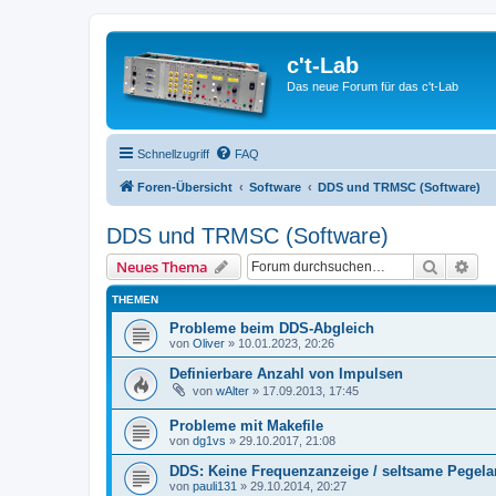
c't-Lab
Das neue Forum für das c't-Lab
Schnellzugriff
FAQ
Foren-Übersicht
Software
DDS und TRMSC (Software)
DDS und TRMSC (Software)
Suche
Erw
Neues Thema
THEMEN
Probleme beim DDS-Abgleich
von
Oliver
»
10.01.2023, 20:26
Definierbare Anzahl von Impulsen
von
wAlter
»
17.09.2013, 17:45
Probleme mit Makefile
von
dg1vs
»
29.10.2017, 21:08
DDS: Keine Frequenzanzeige / seltsame Pegela
von
pauli131
»
29.10.2014, 20:27