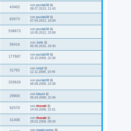
von
psclab38
43402
08.07.2013, 21:43
von
psclab38
82673
07.04.2013, 18:58
von
psclab38
538673
10.05.2012, 23:08
von
Johk
56416
05.05.2010, 19:40
von
psclab38
177687
15.10.2009, 22:36
von
ompf
31762
12.11.2008, 10:45
von
psclab38
333626
06.08.2008, 23:38
von
klaust
29900
05.04.2008, 15:46
von
thoralt
92570
14.03.2008, 21:51
von
thoralt
31408
28.02.2008, 08:30
von
magicroomy