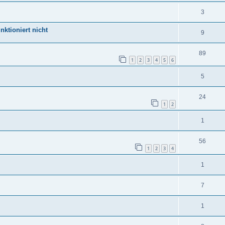
3
ktioniert nicht
9
89
1
2
3
4
5
6
5
24
1
2
1
56
1
2
3
4
1
7
1