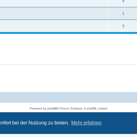
8
1
0
Powered by
phpBB
® Forum Software © phpBB Limited
Deutsche Übersetzung durch
phpBB.de
Datenschutz
|
Nutzungsbedingungen
mfort bei der Nutzung zu bieten.
Mehr erfahren