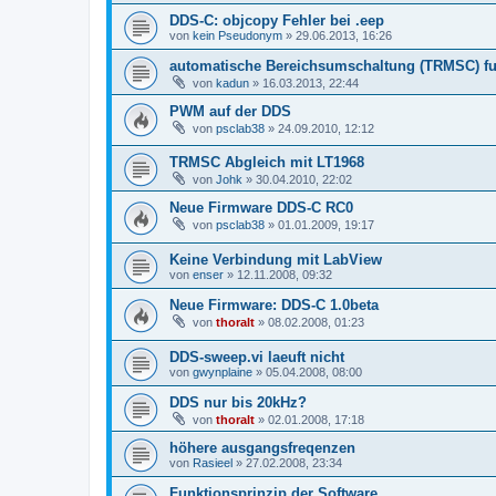
DDS-C: objcopy Fehler bei .eep
von
kein Pseudonym
»
29.06.2013, 16:26
automatische Bereichsumschaltung (TRMSC) fun
von
kadun
»
16.03.2013, 22:44
PWM auf der DDS
von
psclab38
»
24.09.2010, 12:12
TRMSC Abgleich mit LT1968
von
Johk
»
30.04.2010, 22:02
Neue Firmware DDS-C RC0
von
psclab38
»
01.01.2009, 19:17
Keine Verbindung mit LabView
von
enser
»
12.11.2008, 09:32
Neue Firmware: DDS-C 1.0beta
von
thoralt
»
08.02.2008, 01:23
DDS-sweep.vi laeuft nicht
von
gwynplaine
»
05.04.2008, 08:00
DDS nur bis 20kHz?
von
thoralt
»
02.01.2008, 17:18
höhere ausgangsfreqenzen
von
Rasieel
»
27.02.2008, 23:34
Funktionsprinzip der Software