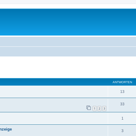
eiterte Suche
ANTWORTEN
13
33
1
2
3
1
nzeige
3