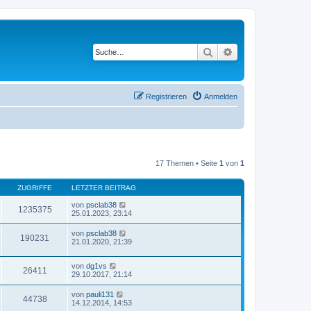
Suche
Erweiterte Suche
Registrieren
Anmelden
17 Themen • Seite
1
von
1
ZUGRIFFE
LETZTER BEITRAG
von
psclab38
1235375
25.01.2023, 23:14
von
psclab38
190231
21.01.2020, 21:39
von
dg1vs
26411
29.10.2017, 21:14
von
pauli131
44738
14.12.2014, 14:53