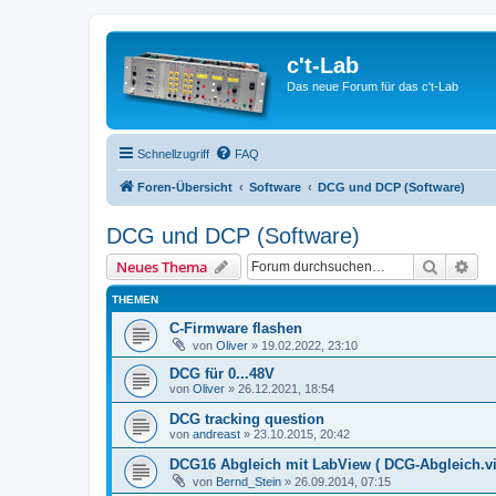
c't-Lab
Das neue Forum für das c't-Lab
Schnellzugriff
FAQ
Foren-Übersicht
Software
DCG und DCP (Software)
DCG und DCP (Software)
Suche
Erw
Neues Thema
THEMEN
C-Firmware flashen
von
Oliver
»
19.02.2022, 23:10
DCG für 0...48V
von
Oliver
»
26.12.2021, 18:54
DCG tracking question
von
andreast
»
23.10.2015, 20:42
DCG16 Abgleich mit LabView ( DCG-Abgleich.vi
von
Bernd_Stein
»
26.09.2014, 07:15