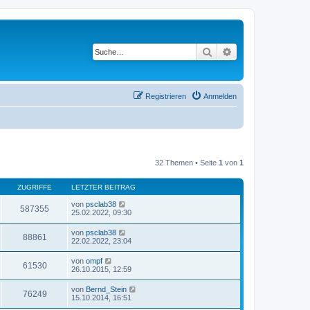
Suche
Erweiterte Suche
Registrieren
Anmelden
32 Themen • Seite
1
von
1
ZUGRIFFE
LETZTER BEITRAG
von
psclab38
587355
25.02.2022, 09:30
von
psclab38
88861
22.02.2022, 23:04
von
ompf
61530
26.10.2015, 12:59
von
Bernd_Stein
76249
15.10.2014, 16:51