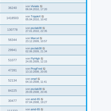
von
Viviatis
36240
06.04.2010, 17:20
von
TrippleX
1418503
05.04.2010, 10:42
von
psclab38
130778
27.01.2010, 22:35
von
Marcel
56344
23.12.2009, 10:57
von
psclab38
29941
02.06.2009, 21:34
von
FlyHigh
51077
24.05.2009, 12:15
von
ProgFred
47281
13.10.2008, 20:05
von
ompf
52134
04.10.2008, 11:41
von
psclab38
84225
29.09.2008, 20:45
von
amd-65
30477
07.04.2008, 19:27
von
amd-65
111222