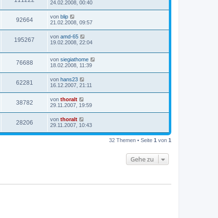
24.02.2008, 00:40
von
blip
92664
21.02.2008, 09:57
von
amd-65
195267
19.02.2008, 22:04
von
siegiathome
76688
18.02.2008, 11:39
von
hans23
62281
16.12.2007, 21:11
von
thoralt
38782
29.11.2007, 19:59
von
thoralt
28206
29.11.2007, 10:43
32 Themen • Seite
1
von
1
Gehe zu