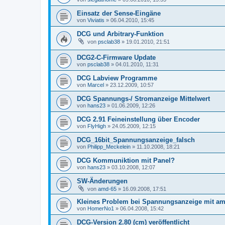
Einsatz der Sense-Eingäne
von
Viviatis
»
06.04.2010, 15:45
DCG und Arbitrary-Funktion
von
psclab38
»
19.01.2010, 21:51
DCG2-C-Firmware Update
von
psclab38
»
04.01.2010, 11:31
DCG Labview Programme
von
Marcel
»
23.12.2009, 10:57
DCG Spannungs-/ Stromanzeige Mittelwert
von
hans23
»
01.06.2009, 12:26
DCG 2.91 Feineinstellung über Encoder
von
FlyHigh
»
24.05.2009, 12:15
DCG_16bit_Spannungsanzeige_falsch
von
Philipp_Meckelein
»
11.10.2008, 18:21
DCG Kommuniktion mit Panel?
von
hans23
»
03.10.2008, 12:07
SW-Änderungen
von
amd-65
»
16.09.2008, 17:51
Kleines Problem bei Spannungsanzeige mit am
von
HomerNo1
»
06.04.2008, 15:42
DCG-Version 2.80 (cm) veröffentlicht