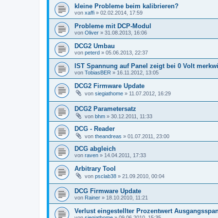
kleine Probleme beim kalibrieren?
von
xaffi
»
02.02.2014, 17:59
Probleme mit DCP-Modul
von
Oliver
»
31.08.2013, 16:06
DCG2 Umbau
von
peterd
»
05.06.2013, 22:37
IST Spannung auf Panel zeigt bei 0 Volt merkw
von
TobiasBER
»
16.11.2012, 13:05
DCG2 Firmware Update
von
siegiathome
»
11.07.2012, 16:29
DCG2 Parametersatz
von
bhm
»
30.12.2011, 11:33
DCG - Reader
von
theandreas
»
01.07.2011, 23:00
DCG abgleich
von
raven
»
14.04.2011, 17:33
Arbitrary Tool
von
psclab38
»
21.09.2010, 00:04
DCG Firmware Update
von
Rainer
»
18.10.2010, 11:21
Verlust eingestellter Prozentwert Ausgangssp
von
siegiathome
»
09.06.2010, 15:35