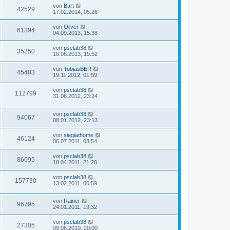
von
Bart
42529
17.02.2014, 05:26
von
Oliver
61394
04.09.2013, 15:38
von
psclab38
35250
10.06.2013, 19:52
von
TobiasBER
45483
19.11.2012, 01:59
von
psclab38
112799
31.08.2012, 23:24
von
psclab38
94067
08.01.2012, 23:13
von
siegiathome
46124
06.07.2011, 08:54
von
psclab38
86695
18.04.2011, 21:20
von
psclab38
157730
13.02.2011, 00:59
von
Rainer
96795
24.01.2011, 19:32
von
psclab38
27305
09.06.2010, 20:00