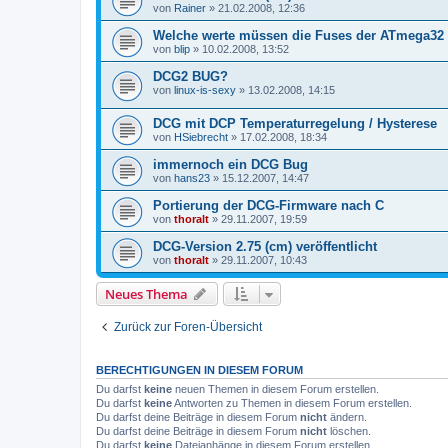
von
Rainer
»
21.02.2008, 12:36
Welche werte müssen die Fuses der ATmega32 
von
blip
»
10.02.2008, 13:52
DCG2 BUG?
von
linux-is-sexy
»
13.02.2008, 14:15
DCG mit DCP Temperaturregelung / Hysterese
von
HSiebrecht
»
17.02.2008, 18:34
immernoch ein DCG Bug
von
hans23
»
15.12.2007, 14:47
Portierung der DCG-Firmware nach C
von
thoralt
»
29.11.2007, 19:59
DCG-Version 2.75 (cm) veröffentlicht
von
thoralt
»
29.11.2007, 10:43
Neues Thema
Zurück zur Foren-Übersicht
BERECHTIGUNGEN IN DIESEM FORUM
Du darfst
keine
neuen Themen in diesem Forum erstellen.
Du darfst
keine
Antworten zu Themen in diesem Forum erstellen.
Du darfst deine Beiträge in diesem Forum
nicht
ändern.
Du darfst deine Beiträge in diesem Forum
nicht
löschen.
Du darfst
keine
Dateianhänge in diesem Forum erstellen.