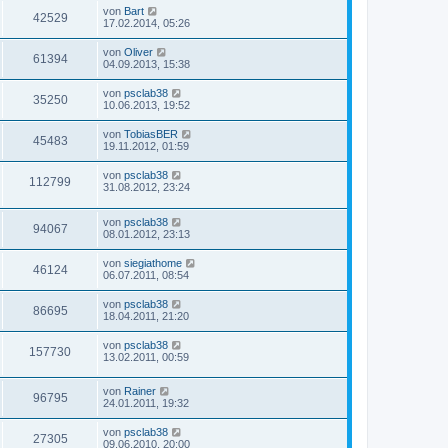
von
Bart
42529
17.02.2014, 05:26
von
Oliver
61394
04.09.2013, 15:38
von
psclab38
35250
10.06.2013, 19:52
von
TobiasBER
45483
19.11.2012, 01:59
von
psclab38
112799
31.08.2012, 23:24
von
psclab38
94067
08.01.2012, 23:13
von
siegiathome
46124
06.07.2011, 08:54
von
psclab38
86695
18.04.2011, 21:20
von
psclab38
157730
13.02.2011, 00:59
von
Rainer
96795
24.01.2011, 19:32
von
psclab38
27305
09.06.2010, 20:00