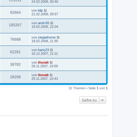
24.02.2008, 00:40
von
blip
92664
21.02.2008, 09:57
von
amd-65
195267
19.02.2008, 22:04
von
siegiathome
76688
18.02.2008, 11:39
von
hans23
62281
16.12.2007, 21:11
von
thoralt
38782
29.11.2007, 19:59
von
thoralt
28206
29.11.2007, 10:43
32 Themen • Seite
1
von
1
Gehe zu