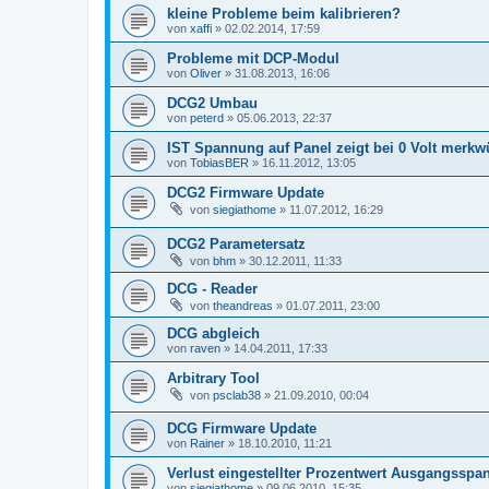
kleine Probleme beim kalibrieren?
von
xaffi
»
02.02.2014, 17:59
Probleme mit DCP-Modul
von
Oliver
»
31.08.2013, 16:06
DCG2 Umbau
von
peterd
»
05.06.2013, 22:37
IST Spannung auf Panel zeigt bei 0 Volt merkw
von
TobiasBER
»
16.11.2012, 13:05
DCG2 Firmware Update
von
siegiathome
»
11.07.2012, 16:29
DCG2 Parametersatz
von
bhm
»
30.12.2011, 11:33
DCG - Reader
von
theandreas
»
01.07.2011, 23:00
DCG abgleich
von
raven
»
14.04.2011, 17:33
Arbitrary Tool
von
psclab38
»
21.09.2010, 00:04
DCG Firmware Update
von
Rainer
»
18.10.2010, 11:21
Verlust eingestellter Prozentwert Ausgangssp
von
siegiathome
»
09.06.2010, 15:35