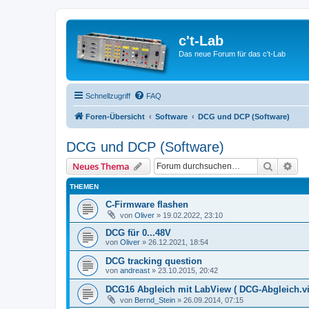
c't-Lab
Das neue Forum für das c't-Lab
Schnellzugriff
FAQ
Foren-Übersicht
Software
DCG und DCP (Software)
DCG und DCP (Software)
Suche
Erw
Neues Thema
THEMEN
C-Firmware flashen
von
Oliver
»
19.02.2022, 23:10
DCG für 0...48V
von
Oliver
»
26.12.2021, 18:54
DCG tracking question
von
andreast
»
23.10.2015, 20:42
DCG16 Abgleich mit LabView ( DCG-Abgleich.vi
von
Bernd_Stein
»
26.09.2014, 07:15