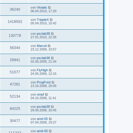
von
Viviatis
36240
06.04.2010, 17:20
von
TrippleX
1418502
05.04.2010, 10:42
von
psclab38
130778
27.01.2010, 22:35
von
Marcel
56344
23.12.2009, 10:57
von
psclab38
29941
02.06.2009, 21:34
von
FlyHigh
51077
24.05.2009, 12:15
von
ProgFred
47281
13.10.2008, 20:05
von
ompf
52134
04.10.2008, 11:41
von
psclab38
84225
29.09.2008, 20:45
von
amd-65
30477
07.04.2008, 19:27
von
amd-65
111222