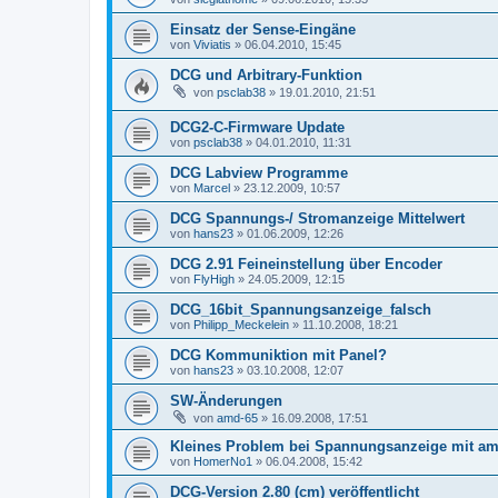
Einsatz der Sense-Eingäne
von
Viviatis
»
06.04.2010, 15:45
DCG und Arbitrary-Funktion
von
psclab38
»
19.01.2010, 21:51
DCG2-C-Firmware Update
von
psclab38
»
04.01.2010, 11:31
DCG Labview Programme
von
Marcel
»
23.12.2009, 10:57
DCG Spannungs-/ Stromanzeige Mittelwert
von
hans23
»
01.06.2009, 12:26
DCG 2.91 Feineinstellung über Encoder
von
FlyHigh
»
24.05.2009, 12:15
DCG_16bit_Spannungsanzeige_falsch
von
Philipp_Meckelein
»
11.10.2008, 18:21
DCG Kommuniktion mit Panel?
von
hans23
»
03.10.2008, 12:07
SW-Änderungen
von
amd-65
»
16.09.2008, 17:51
Kleines Problem bei Spannungsanzeige mit am
von
HomerNo1
»
06.04.2008, 15:42
DCG-Version 2.80 (cm) veröffentlicht