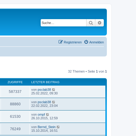
Suche
Erweiterte Suche
Registrieren
Anmelden
32 Themen • Seite
1
von
1
ZUGRIFFE
LETZTER BEITRAG
von
psclab38
587337
25.02.2022, 09:30
von
psclab38
88860
22.02.2022, 23:04
von
ompf
61530
26.10.2015, 12:59
von
Bernd_Stein
76249
15.10.2014, 16:51