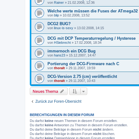
von
Rainer
»
21.02.2008, 12:36
Welche werte müssen die Fuses der ATmega32 
von
blip
»
10.02.2008, 13:52
DCG2 BUG?
von
linux-is-sexy
»
13.02.2008, 14:15
DCG mit DCP Temperaturregelung / Hysterese
von
HSiebrecht
»
17.02.2008, 18:34
immernoch ein DCG Bug
von
hans23
»
15.12.2007, 14:47
Portierung der DCG-Firmware nach C
von
thoralt
»
29.11.2007, 19:59
DCG-Version 2.75 (cm) veröffentlicht
von
thoralt
»
29.11.2007, 10:43
Neues Thema
Zurück zur Foren-Übersicht
BERECHTIGUNGEN IN DIESEM FORUM
Du darfst
keine
neuen Themen in diesem Forum erstellen.
Du darfst
keine
Antworten zu Themen in diesem Forum erstellen.
Du darfst deine Beiträge in diesem Forum
nicht
ändern.
Du darfst deine Beiträge in diesem Forum
nicht
löschen.
Du darfst
keine
Dateianhänge in diesem Forum erstellen.