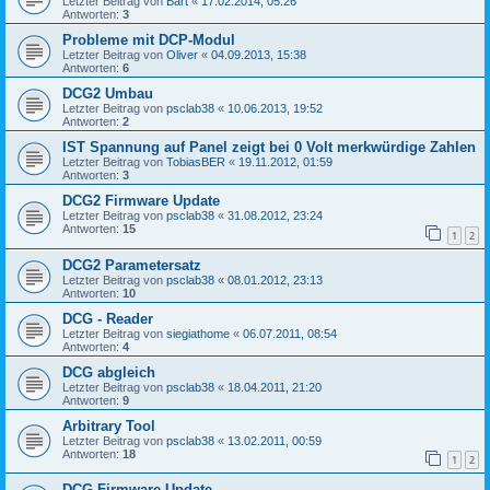
Letzter Beitrag von
Bart
«
17.02.2014, 05:26
Antworten:
3
Probleme mit DCP-Modul
Letzter Beitrag von
Oliver
«
04.09.2013, 15:38
Antworten:
6
DCG2 Umbau
Letzter Beitrag von
psclab38
«
10.06.2013, 19:52
Antworten:
2
IST Spannung auf Panel zeigt bei 0 Volt merkwürdige Zahlen
Letzter Beitrag von
TobiasBER
«
19.11.2012, 01:59
Antworten:
3
DCG2 Firmware Update
Letzter Beitrag von
psclab38
«
31.08.2012, 23:24
Antworten:
15
1
2
DCG2 Parametersatz
Letzter Beitrag von
psclab38
«
08.01.2012, 23:13
Antworten:
10
DCG - Reader
Letzter Beitrag von
siegiathome
«
06.07.2011, 08:54
Antworten:
4
DCG abgleich
Letzter Beitrag von
psclab38
«
18.04.2011, 21:20
Antworten:
9
Arbitrary Tool
Letzter Beitrag von
psclab38
«
13.02.2011, 00:59
Antworten:
18
1
2
DCG Firmware Update