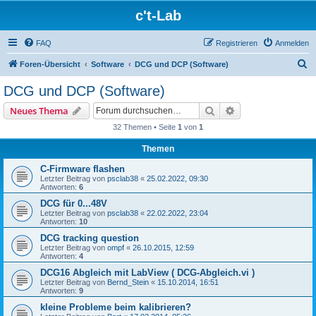
c't-Lab
FAQ
Registrieren
Anmelden
S
Foren-Übersicht
Software
DCG und DCP (Software)
u
DCG und DCP (Software)
c
Suche
Erweiterte Suche
Neues Thema
h
32 Themen • Seite
1
von
1
e
Themen
C-Firmware flashen
Letzter Beitrag von
psclab38
«
25.02.2022, 09:30
Antworten:
6
DCG für 0...48V
Letzter Beitrag von
psclab38
«
22.02.2022, 23:04
Antworten:
10
DCG tracking question
Letzter Beitrag von
ompf
«
26.10.2015, 12:59
Antworten:
4
DCG16 Abgleich mit LabView ( DCG-Abgleich.vi )
Letzter Beitrag von
Bernd_Stein
«
15.10.2014, 16:51
Antworten:
9
kleine Probleme beim kalibrieren?