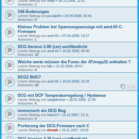
Letzter Beitrag von
ompf
«
04.10.2008, 11:41
Antworten:
3
SW-Änderungen
Letzter Beitrag von
psclab38
«
29.09.2008, 20:45
Antworten:
8
Kleines Problem bei Spannungsanzeige mit amd-65 C-
Firmware
Letzter Beitrag von
amd-65
«
07.04.2008, 19:27
Antworten:
1
DCG-Version 2.80 (cm) veröffentlicht
Letzter Beitrag von
amd-65
«
24.02.2008, 00:40
Antworten:
10
Welche werte müssen die Fuses der ATmega32 enthalten ?
Letzter Beitrag von
blip
«
21.02.2008, 09:57
Antworten:
8
DCG2 BUG?
Letzter Beitrag von
amd-65
«
19.02.2008, 22:04
Antworten:
20
1
2
DCG mit DCP Temperaturregelung / Hysterese
Letzter Beitrag von
siegiathome
«
18.02.2008, 11:39
Antworten:
6
immernoch ein DCG Bug
Letzter Beitrag von
hans23
«
16.12.2007, 21:11
Antworten:
4
Portierung der DCG-Firmware nach C
Letzter Beitrag von
thoralt
«
29.11.2007, 19:59
DCG-Version 2.75 (cm) veröffentlicht