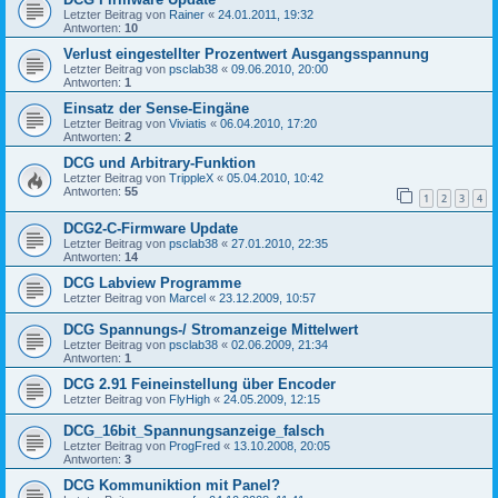
Letzter Beitrag von
Rainer
«
24.01.2011, 19:32
Antworten:
10
Verlust eingestellter Prozentwert Ausgangsspannung
Letzter Beitrag von
psclab38
«
09.06.2010, 20:00
Antworten:
1
Einsatz der Sense-Eingäne
Letzter Beitrag von
Viviatis
«
06.04.2010, 17:20
Antworten:
2
DCG und Arbitrary-Funktion
Letzter Beitrag von
TrippleX
«
05.04.2010, 10:42
Antworten:
55
1
2
3
4
DCG2-C-Firmware Update
Letzter Beitrag von
psclab38
«
27.01.2010, 22:35
Antworten:
14
DCG Labview Programme
Letzter Beitrag von
Marcel
«
23.12.2009, 10:57
DCG Spannungs-/ Stromanzeige Mittelwert
Letzter Beitrag von
psclab38
«
02.06.2009, 21:34
Antworten:
1
DCG 2.91 Feineinstellung über Encoder
Letzter Beitrag von
FlyHigh
«
24.05.2009, 12:15
DCG_16bit_Spannungsanzeige_falsch
Letzter Beitrag von
ProgFred
«
13.10.2008, 20:05
Antworten:
3
DCG Kommuniktion mit Panel?