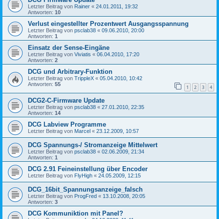
Letzter Beitrag von
Rainer
«
24.01.2011, 19:32
Antworten:
10
Verlust eingestellter Prozentwert Ausgangsspannung
Letzter Beitrag von
psclab38
«
09.06.2010, 20:00
Antworten:
1
Einsatz der Sense-Eingäne
Letzter Beitrag von
Viviatis
«
06.04.2010, 17:20
Antworten:
2
DCG und Arbitrary-Funktion
Letzter Beitrag von
TrippleX
«
05.04.2010, 10:42
Antworten:
55
1
2
3
4
DCG2-C-Firmware Update
Letzter Beitrag von
psclab38
«
27.01.2010, 22:35
Antworten:
14
DCG Labview Programme
Letzter Beitrag von
Marcel
«
23.12.2009, 10:57
DCG Spannungs-/ Stromanzeige Mittelwert
Letzter Beitrag von
psclab38
«
02.06.2009, 21:34
Antworten:
1
DCG 2.91 Feineinstellung über Encoder
Letzter Beitrag von
FlyHigh
«
24.05.2009, 12:15
DCG_16bit_Spannungsanzeige_falsch
Letzter Beitrag von
ProgFred
«
13.10.2008, 20:05
Antworten:
3
DCG Kommuniktion mit Panel?