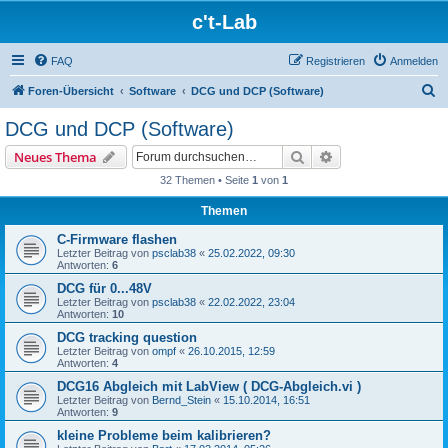
c't-Lab
FAQ
Registrieren
Anmelden
S
Foren-Übersicht
Software
DCG und DCP (Software)
u
DCG und DCP (Software)
c
Suche
Erweiterte Suche
Neues Thema
h
32 Themen • Seite
1
von
1
e
Themen
C-Firmware flashen
Letzter Beitrag von
psclab38
«
25.02.2022, 09:30
Antworten:
6
DCG für 0...48V
Letzter Beitrag von
psclab38
«
22.02.2022, 23:04
Antworten:
10
DCG tracking question
Letzter Beitrag von
ompf
«
26.10.2015, 12:59
Antworten:
4
DCG16 Abgleich mit LabView ( DCG-Abgleich.vi )
Letzter Beitrag von
Bernd_Stein
«
15.10.2014, 16:51
Antworten:
9
kleine Probleme beim kalibrieren?