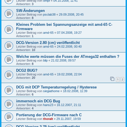
Letzter Beitrag von
ompf
«
04.10.2008, 11:41
Antworten:
3
SW-Änderungen
Letzter Beitrag von
psclab38
«
29.09.2008, 20:45
Antworten:
8
Kleines Problem bei Spannungsanzeige mit amd-65 C-
Firmware
Letzter Beitrag von
amd-65
«
07.04.2008, 19:27
Antworten:
1
DCG-Version 2.80 (cm) veröffentlicht
Letzter Beitrag von
amd-65
«
24.02.2008, 00:40
Antworten:
10
Welche werte müssen die Fuses der ATmega32 enthalten ?
Letzter Beitrag von
blip
«
21.02.2008, 09:57
Antworten:
8
DCG2 BUG?
Letzter Beitrag von
amd-65
«
19.02.2008, 22:04
Antworten:
20
1
2
DCG mit DCP Temperaturregelung / Hysterese
Letzter Beitrag von
siegiathome
«
18.02.2008, 11:39
Antworten:
6
immernoch ein DCG Bug
Letzter Beitrag von
hans23
«
16.12.2007, 21:11
Antworten:
4
Portierung der DCG-Firmware nach C
Letzter Beitrag von
thoralt
«
29.11.2007, 19:59
DCG-Version 2.75 (cm) veröffentlicht