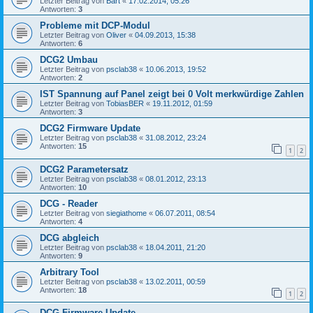
Letzter Beitrag von
Bart
«
17.02.2014, 05:26
Antworten:
3
Probleme mit DCP-Modul
Letzter Beitrag von
Oliver
«
04.09.2013, 15:38
Antworten:
6
DCG2 Umbau
Letzter Beitrag von
psclab38
«
10.06.2013, 19:52
Antworten:
2
IST Spannung auf Panel zeigt bei 0 Volt merkwürdige Zahlen
Letzter Beitrag von
TobiasBER
«
19.11.2012, 01:59
Antworten:
3
DCG2 Firmware Update
Letzter Beitrag von
psclab38
«
31.08.2012, 23:24
Antworten:
15
1
2
DCG2 Parametersatz
Letzter Beitrag von
psclab38
«
08.01.2012, 23:13
Antworten:
10
DCG - Reader
Letzter Beitrag von
siegiathome
«
06.07.2011, 08:54
Antworten:
4
DCG abgleich
Letzter Beitrag von
psclab38
«
18.04.2011, 21:20
Antworten:
9
Arbitrary Tool
Letzter Beitrag von
psclab38
«
13.02.2011, 00:59
Antworten:
18
1
2
DCG Firmware Update