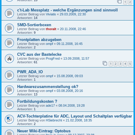
Antworten:
15
1
2
c't-Lab Messplatz - welche Ergänzungen sind sinnvoll
Letzter Beitrag von
Viviatis
«
29.03.2009, 22:30
Antworten:
14
SMD-Sortierboxen
Letzter Beitrag von
thoralt
«
20.11.2008, 22:46
Antworten:
9
Frontplatten abzugeben
Letzter Beitrag von
ompf
«
09.11.2008, 16:45
Antworten:
2
CVC aus der Bastelecke
Letzter Beitrag von
ProgFred
«
13.09.2008, 11:57
Antworten:
61
1
2
3
4
5
PWR_ADA_IO
Letzter Beitrag von
ompf
«
15.08.2008, 09:03
Antworten:
1
Hardwarezusammenstellung ok?
Letzter Beitrag von
ompf
«
03.08.2008, 20:16
Antworten:
13
Fortbildungskosten ?
Letzter Beitrag von
ade17
«
08.04.2008, 19:28
Antworten:
1
ACV-Tochterplatine für ADC, Layout und Schaltplan verfügbar
Letzter Beitrag von
HSiebrecht
«
21.02.2008, 18:35
Antworten:
2
Neuer Wiki-Eintrag: Optobus