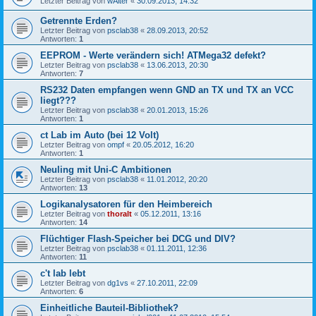
Letzter Beitrag von
wAlter
«
30.09.2013, 14:32
Getrennte Erden?
Letzter Beitrag von
psclab38
«
28.09.2013, 20:52
Antworten:
1
EEPROM - Werte verändern sich! ATMega32 defekt?
Letzter Beitrag von
psclab38
«
13.06.2013, 20:30
Antworten:
7
RS232 Daten empfangen wenn GND an TX und TX an VCC
liegt???
Letzter Beitrag von
psclab38
«
20.01.2013, 15:26
Antworten:
1
ct Lab im Auto (bei 12 Volt)
Letzter Beitrag von
ompf
«
20.05.2012, 16:20
Antworten:
1
Neuling mit Uni-C Ambitionen
Letzter Beitrag von
psclab38
«
11.01.2012, 20:20
Antworten:
13
Logikanalysatoren für den Heimbereich
Letzter Beitrag von
thoralt
«
05.12.2011, 13:16
Antworten:
14
Flüchtiger Flash-Speicher bei DCG und DIV?
Letzter Beitrag von
psclab38
«
01.11.2011, 12:36
Antworten:
11
c't lab lebt
Letzter Beitrag von
dg1vs
«
27.10.2011, 22:09
Antworten:
6
Einheitliche Bauteil-Bibliothek?