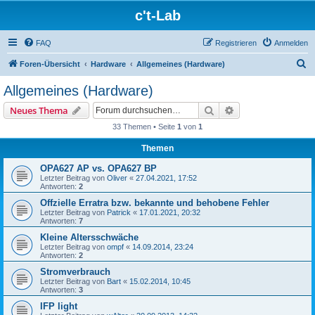
c't-Lab
FAQ
Registrieren
Anmelden
S
Foren-Übersicht
Hardware
Allgemeines (Hardware)
u
Allgemeines (Hardware)
c
Suche
Erweiterte Suche
Neues Thema
h
33 Themen • Seite
1
von
1
e
Themen
OPA627 AP vs. OPA627 BP
Letzter Beitrag von
Oliver
«
27.04.2021, 17:52
Antworten:
2
Offzielle Erratra bzw. bekannte und behobene Fehler
Letzter Beitrag von
Patrick
«
17.01.2021, 20:32
Antworten:
7
Kleine Altersschwäche
Letzter Beitrag von
ompf
«
14.09.2014, 23:24
Antworten:
2
Stromverbrauch
Letzter Beitrag von
Bart
«
15.02.2014, 10:45
Antworten:
3
IFP light