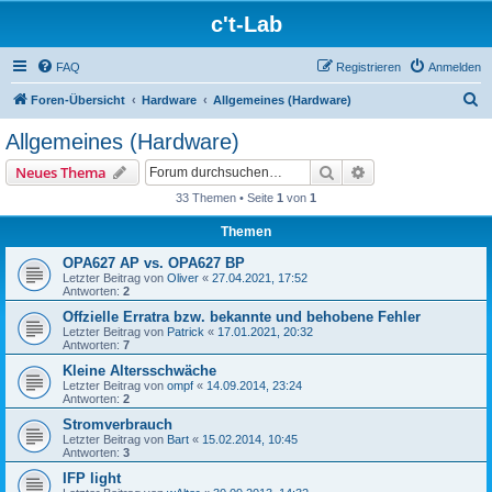
c't-Lab
FAQ
Registrieren
Anmelden
S
Foren-Übersicht
Hardware
Allgemeines (Hardware)
u
Allgemeines (Hardware)
c
Suche
Erweiterte Suche
Neues Thema
h
33 Themen • Seite
1
von
1
e
Themen
OPA627 AP vs. OPA627 BP
Letzter Beitrag von
Oliver
«
27.04.2021, 17:52
Antworten:
2
Offzielle Erratra bzw. bekannte und behobene Fehler
Letzter Beitrag von
Patrick
«
17.01.2021, 20:32
Antworten:
7
Kleine Altersschwäche
Letzter Beitrag von
ompf
«
14.09.2014, 23:24
Antworten:
2
Stromverbrauch
Letzter Beitrag von
Bart
«
15.02.2014, 10:45
Antworten:
3
IFP light