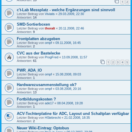
Antworten:
15
1
2
c't-Lab Messplatz - welche Ergänzungen sind sinnvoll
Letzter Beitrag von
Viviatis
«
29.03.2009, 22:30
Antworten:
14
SMD-Sortierboxen
Letzter Beitrag von
thoralt
«
20.11.2008, 22:46
Antworten:
9
Frontplatten abzugeben
Letzter Beitrag von
ompf
«
09.11.2008, 16:45
Antworten:
2
CVC aus der Bastelecke
Letzter Beitrag von
ProgFred
«
13.09.2008, 11:57
Antworten:
61
1
2
3
4
5
PWR_ADA_IO
Letzter Beitrag von
ompf
«
15.08.2008, 09:03
Antworten:
1
Hardwarezusammenstellung ok?
Letzter Beitrag von
ompf
«
03.08.2008, 20:16
Antworten:
13
Fortbildungskosten ?
Letzter Beitrag von
ade17
«
08.04.2008, 19:28
Antworten:
1
ACV-Tochterplatine für ADC, Layout und Schaltplan verfügbar
Letzter Beitrag von
HSiebrecht
«
21.02.2008, 18:35
Antworten:
2
Neuer Wiki-Eintrag: Optobus