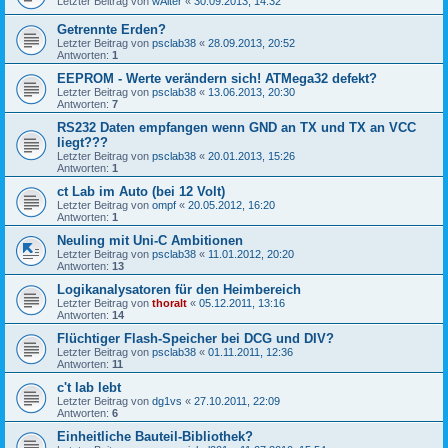
Letzter Beitrag von
wAlter
«
30.09.2013, 14:32
Getrennte Erden?
Letzter Beitrag von
psclab38
«
28.09.2013, 20:52
Antworten:
1
EEPROM - Werte verändern sich! ATMega32 defekt?
Letzter Beitrag von
psclab38
«
13.06.2013, 20:30
Antworten:
7
RS232 Daten empfangen wenn GND an TX und TX an VCC
liegt???
Letzter Beitrag von
psclab38
«
20.01.2013, 15:26
Antworten:
1
ct Lab im Auto (bei 12 Volt)
Letzter Beitrag von
ompf
«
20.05.2012, 16:20
Antworten:
1
Neuling mit Uni-C Ambitionen
Letzter Beitrag von
psclab38
«
11.01.2012, 20:20
Antworten:
13
Logikanalysatoren für den Heimbereich
Letzter Beitrag von
thoralt
«
05.12.2011, 13:16
Antworten:
14
Flüchtiger Flash-Speicher bei DCG und DIV?
Letzter Beitrag von
psclab38
«
01.11.2011, 12:36
Antworten:
11
c't lab lebt
Letzter Beitrag von
dg1vs
«
27.10.2011, 22:09
Antworten:
6
Einheitliche Bauteil-Bibliothek?