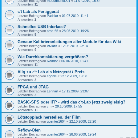
Letzter Beitrag von
moosmichel001
«
11.07.2010, 15:54
Antworten:
11
c't Lab als Fertiggerät
Letzter Beitrag von
Paddler
«
01.07.2010, 11:41
Antworten:
2
Schnelles USB Interface?
Letzter Beitrag von
amd-65
«
28.05.2010, 19:26
Antworten:
5
Genaue Kalibrieranleitungen aller Module für das Wiki
Letzter Beitrag von
Viviatis
«
12.05.2010, 23:14
Antworten:
9
Wie Durchkontaktierung vergrößern?
Letzter Beitrag von
Roddot
«
06.04.2010, 13:41
Antworten:
11
Allg zu c't Lab als Netzgerät / Preis
Letzter Beitrag von
egonle
«
22.12.2009, 19:58
Antworten:
3
FPGA und JTAG
Letzter Beitrag von
Lennart
«
17.12.2009, 23:07
Antworten:
3
BASIC-SPS oder IFP - wird das c't-Lab jetzt zweigleisig?
Letzter Beitrag von
cm
«
29.10.2009, 17:55
Antworten:
11
Lötstopplack herstellen, der Film
Letzter Beitrag von
guenter1604
«
22.10.2009, 22:20
Reflow-Ofen
Letzter Beitrag von
guenter1604
«
28.06.2009, 19:24