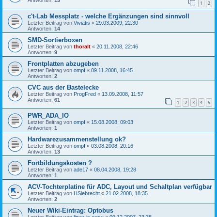
Antworten:
15
1
2
c't-Lab Messplatz - welche Ergänzungen sind sinnvoll
Letzter Beitrag von
Viviatis
«
29.03.2009, 22:30
Antworten:
14
SMD-Sortierboxen
Letzter Beitrag von
thoralt
«
20.11.2008, 22:46
Antworten:
9
Frontplatten abzugeben
Letzter Beitrag von
ompf
«
09.11.2008, 16:45
Antworten:
2
CVC aus der Bastelecke
Letzter Beitrag von
ProgFred
«
13.09.2008, 11:57
Antworten:
61
1
2
3
4
5
PWR_ADA_IO
Letzter Beitrag von
ompf
«
15.08.2008, 09:03
Antworten:
1
Hardwarezusammenstellung ok?
Letzter Beitrag von
ompf
«
03.08.2008, 20:16
Antworten:
13
Fortbildungskosten ?
Letzter Beitrag von
ade17
«
08.04.2008, 19:28
Antworten:
1
ACV-Tochterplatine für ADC, Layout und Schaltplan verfügbar
Letzter Beitrag von
HSiebrecht
«
21.02.2008, 18:35
Antworten:
2
Neuer Wiki-Eintrag: Optobus