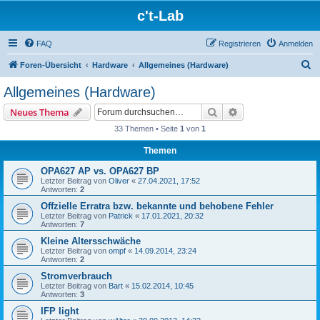
c't-Lab
FAQ
Registrieren
Anmelden
S
Foren-Übersicht
Hardware
Allgemeines (Hardware)
u
Allgemeines (Hardware)
c
Suche
Erweiterte Suche
Neues Thema
h
33 Themen • Seite
1
von
1
e
Themen
OPA627 AP vs. OPA627 BP
Letzter Beitrag von
Oliver
«
27.04.2021, 17:52
Antworten:
2
Offzielle Erratra bzw. bekannte und behobene Fehler
Letzter Beitrag von
Patrick
«
17.01.2021, 20:32
Antworten:
7
Kleine Altersschwäche
Letzter Beitrag von
ompf
«
14.09.2014, 23:24
Antworten:
2
Stromverbrauch
Letzter Beitrag von
Bart
«
15.02.2014, 10:45
Antworten:
3
IFP light