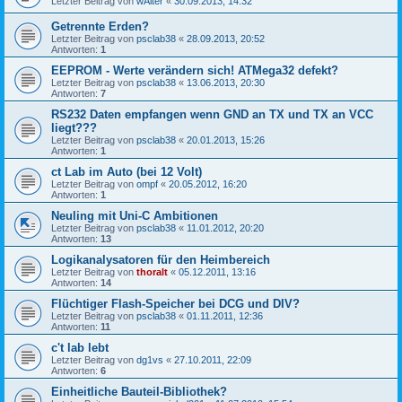
Letzter Beitrag von
wAlter
«
30.09.2013, 14:32
Getrennte Erden?
Letzter Beitrag von
psclab38
«
28.09.2013, 20:52
Antworten:
1
EEPROM - Werte verändern sich! ATMega32 defekt?
Letzter Beitrag von
psclab38
«
13.06.2013, 20:30
Antworten:
7
RS232 Daten empfangen wenn GND an TX und TX an VCC
liegt???
Letzter Beitrag von
psclab38
«
20.01.2013, 15:26
Antworten:
1
ct Lab im Auto (bei 12 Volt)
Letzter Beitrag von
ompf
«
20.05.2012, 16:20
Antworten:
1
Neuling mit Uni-C Ambitionen
Letzter Beitrag von
psclab38
«
11.01.2012, 20:20
Antworten:
13
Logikanalysatoren für den Heimbereich
Letzter Beitrag von
thoralt
«
05.12.2011, 13:16
Antworten:
14
Flüchtiger Flash-Speicher bei DCG und DIV?
Letzter Beitrag von
psclab38
«
01.11.2011, 12:36
Antworten:
11
c't lab lebt
Letzter Beitrag von
dg1vs
«
27.10.2011, 22:09
Antworten:
6
Einheitliche Bauteil-Bibliothek?