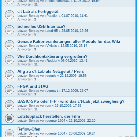
Letzter Beitrag von
moosmichel001
«
11.07.2010, 15:54
Antworten:
11
c't Lab als Fertiggerät
Letzter Beitrag von
Paddler
«
01.07.2010, 11:41
Antworten:
2
Schnelles USB Interface?
Letzter Beitrag von
amd-65
«
28.05.2010, 19:26
Antworten:
5
Genaue Kalibrieranleitungen aller Module für das Wiki
Letzter Beitrag von
Viviatis
«
12.05.2010, 23:14
Antworten:
9
Wie Durchkontaktierung vergrößern?
Letzter Beitrag von
Roddot
«
06.04.2010, 13:41
Antworten:
11
Allg zu c't Lab als Netzgerät / Preis
Letzter Beitrag von
egonle
«
22.12.2009, 19:58
Antworten:
3
FPGA und JTAG
Letzter Beitrag von
Lennart
«
17.12.2009, 23:07
Antworten:
3
BASIC-SPS oder IFP - wird das c't-Lab jetzt zweigleisig?
Letzter Beitrag von
cm
«
29.10.2009, 17:55
Antworten:
11
Lötstopplack herstellen, der Film
Letzter Beitrag von
guenter1604
«
22.10.2009, 22:20
Reflow-Ofen
Letzter Beitrag von
guenter1604
«
28.06.2009, 19:24