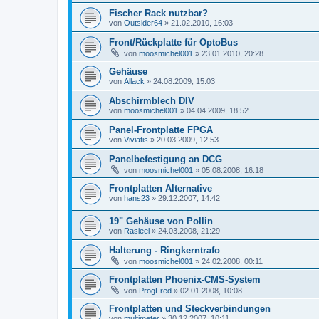
Fischer Rack nutzbar?
von
Outsider64
»
21.02.2010, 16:03
Front/Rückplatte für OptoBus
von
moosmichel001
»
23.01.2010, 20:28
Gehäuse
von
Allack
»
24.08.2009, 15:03
Abschirmblech DIV
von
moosmichel001
»
04.04.2009, 18:52
Panel-Frontplatte FPGA
von
Viviatis
»
20.03.2009, 12:53
Panelbefestigung an DCG
von
moosmichel001
»
05.08.2008, 16:18
Frontplatten Alternative
von
hans23
»
29.12.2007, 14:42
19" Gehäuse von Pollin
von
Rasieel
»
24.03.2008, 21:29
Halterung - Ringkerntrafo
von
moosmichel001
»
24.02.2008, 00:11
Frontplatten Phoenix-CMS-System
von
ProgFred
»
02.01.2008, 10:08
Frontplatten und Steckverbindungen
von
multimeter
»
30.12.2007, 10:11