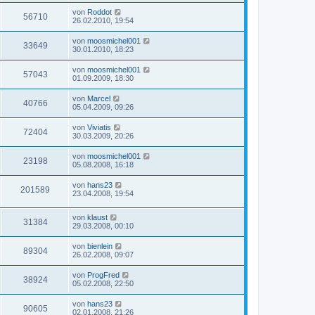
von
Roddot
56710
26.02.2010, 19:54
von
moosmichel001
33649
30.01.2010, 18:23
von
moosmichel001
57043
01.09.2009, 18:30
von
Marcel
40766
05.04.2009, 09:26
von
Viviatis
72404
30.03.2009, 20:26
von
moosmichel001
23198
05.08.2008, 16:18
von
hans23
201589
23.04.2008, 19:54
von
klaust
31384
29.03.2008, 00:10
von
bienlein
89304
26.02.2008, 09:07
von
ProgFred
38924
05.02.2008, 22:50
von
hans23
90605
02.01.2008, 21:26