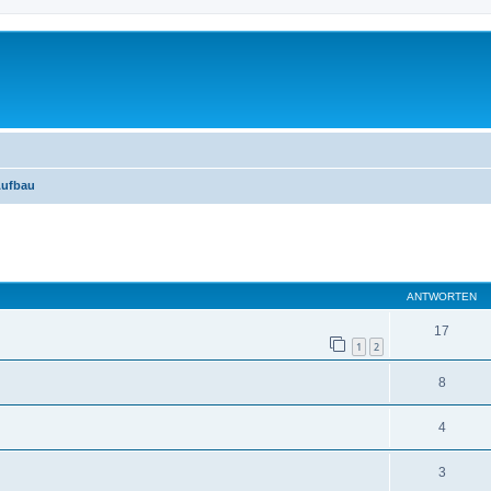
Aufbau
eiterte Suche
ANTWORTEN
17
1
2
8
4
3