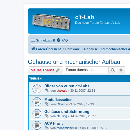
c't-Lab
Das neue Forum für das c't-Lab
Schnellzugriff
FAQ
Foren-Übersicht
Hardware
Gehäuse und mechanischer 
Gehäuse und mechanischer Aufbau
Suche
Erw
Neues Thema
THEMEN
Bilder von euren c't-Labs
von
thoralt
»
30.11.2007, 22:31
Modulkassetten
von
Oliver
»
23.07.2016, 12:33
Gehäuse und Schirmung
von
Neuling
»
14.02.2016, 20:27
ACV-Front
von
moosmichel001
»
08.11.2009, 15:55