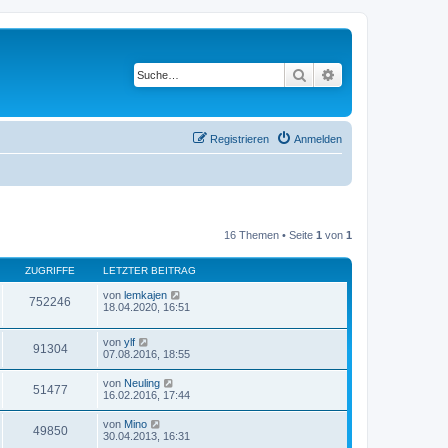
Suche
Erweiterte Suche
Registrieren
Anmelden
16 Themen • Seite
1
von
1
ZUGRIFFE
LETZTER BEITRAG
von
lemkajen
752246
18.04.2020, 16:51
von
ylf
91304
07.08.2016, 18:55
von
Neuling
51477
16.02.2016, 17:44
von
Mino
49850
30.04.2013, 16:31