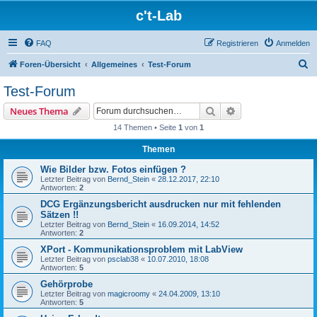
c't-Lab
FAQ
Registrieren
Anmelden
S
Foren-Übersicht
Allgemeines
Test-Forum
u
Test-Forum
c
Suche
Erweiterte Suche
Neues Thema
h
14 Themen • Seite
1
von
1
e
Themen
Wie Bilder bzw. Fotos einfügen ?
Letzter Beitrag von
Bernd_Stein
«
28.12.2017, 22:10
Antworten:
2
DCG Ergänzungsbericht ausdrucken nur mit fehlenden
Sätzen !!
Letzter Beitrag von
Bernd_Stein
«
16.09.2014, 14:52
Antworten:
2
XPort - Kommunikationsproblem mit LabView
Letzter Beitrag von
psclab38
«
10.07.2010, 18:08
Antworten:
5
Gehörprobe
Letzter Beitrag von
magicroomy
«
24.04.2009, 13:10
Antworten:
5