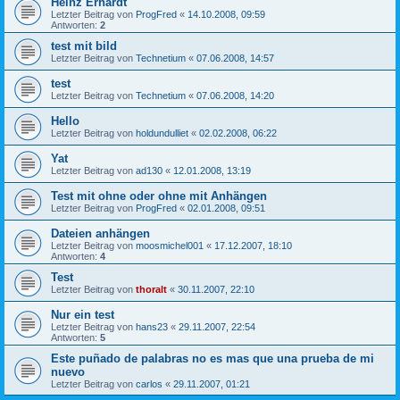
Heinz Erhardt
Letzter Beitrag von
ProgFred
«
14.10.2008, 09:59
Antworten:
2
test mit bild
Letzter Beitrag von
Technetium
«
07.06.2008, 14:57
test
Letzter Beitrag von
Technetium
«
07.06.2008, 14:20
Hello
Letzter Beitrag von
holdundulliet
«
02.02.2008, 06:22
Yat
Letzter Beitrag von
ad130
«
12.01.2008, 13:19
Test mit ohne oder ohne mit Anhängen
Letzter Beitrag von
ProgFred
«
02.01.2008, 09:51
Dateien anhängen
Letzter Beitrag von
moosmichel001
«
17.12.2007, 18:10
Antworten:
4
Test
Letzter Beitrag von
thoralt
«
30.11.2007, 22:10
Nur ein test
Letzter Beitrag von
hans23
«
29.11.2007, 22:54
Antworten:
5
Este puñado de palabras no es mas que una prueba de mi
nuevo
Letzter Beitrag von
carlos
«
29.11.2007, 01:21