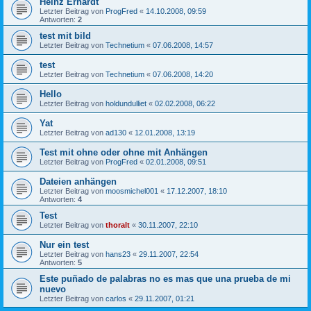
Heinz Erhardt
Letzter Beitrag von
ProgFred
«
14.10.2008, 09:59
Antworten:
2
test mit bild
Letzter Beitrag von
Technetium
«
07.06.2008, 14:57
test
Letzter Beitrag von
Technetium
«
07.06.2008, 14:20
Hello
Letzter Beitrag von
holdundulliet
«
02.02.2008, 06:22
Yat
Letzter Beitrag von
ad130
«
12.01.2008, 13:19
Test mit ohne oder ohne mit Anhängen
Letzter Beitrag von
ProgFred
«
02.01.2008, 09:51
Dateien anhängen
Letzter Beitrag von
moosmichel001
«
17.12.2007, 18:10
Antworten:
4
Test
Letzter Beitrag von
thoralt
«
30.11.2007, 22:10
Nur ein test
Letzter Beitrag von
hans23
«
29.11.2007, 22:54
Antworten:
5
Este puñado de palabras no es mas que una prueba de mi
nuevo
Letzter Beitrag von
carlos
«
29.11.2007, 01:21