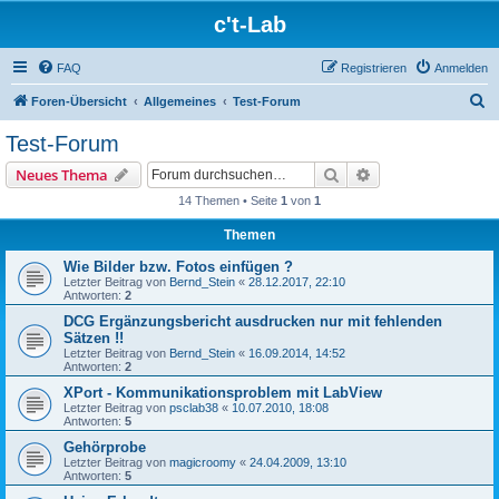
c't-Lab
FAQ
Registrieren
Anmelden
S
Foren-Übersicht
Allgemeines
Test-Forum
u
Test-Forum
c
Suche
Erweiterte Suche
Neues Thema
h
14 Themen • Seite
1
von
1
e
Themen
Wie Bilder bzw. Fotos einfügen ?
Letzter Beitrag von
Bernd_Stein
«
28.12.2017, 22:10
Antworten:
2
DCG Ergänzungsbericht ausdrucken nur mit fehlenden
Sätzen !!
Letzter Beitrag von
Bernd_Stein
«
16.09.2014, 14:52
Antworten:
2
XPort - Kommunikationsproblem mit LabView
Letzter Beitrag von
psclab38
«
10.07.2010, 18:08
Antworten:
5
Gehörprobe
Letzter Beitrag von
magicroomy
«
24.04.2009, 13:10
Antworten:
5