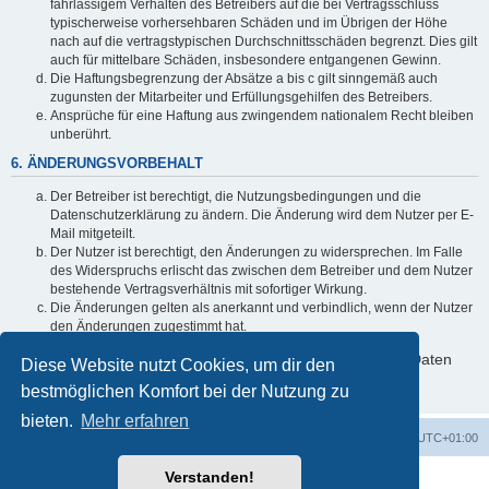
fahrlässigem Verhalten des Betreibers auf die bei Vertragsschluss
typischerweise vorhersehbaren Schäden und im Übrigen der Höhe
nach auf die vertragstypischen Durchschnittsschäden begrenzt. Dies gilt
auch für mittelbare Schäden, insbesondere entgangenen Gewinn.
Die Haftungsbegrenzung der Absätze a bis c gilt sinngemäß auch
zugunsten der Mitarbeiter und Erfüllungsgehilfen des Betreibers.
Ansprüche für eine Haftung aus zwingendem nationalem Recht bleiben
unberührt.
6. ÄNDERUNGSVORBEHALT
Der Betreiber ist berechtigt, die Nutzungsbedingungen und die
Datenschutzerklärung zu ändern. Die Änderung wird dem Nutzer per E-
Mail mitgeteilt.
Der Nutzer ist berechtigt, den Änderungen zu widersprechen. Im Falle
des Widerspruchs erlischt das zwischen dem Betreiber und dem Nutzer
bestehende Vertragsverhältnis mit sofortiger Wirkung.
Die Änderungen gelten als anerkannt und verbindlich, wenn der Nutzer
den Änderungen zugestimmt hat.
Informationen über den Umgang mit deinen persönlichen Daten
Diese Website nutzt Cookies, um dir den
sind in der Datenschutzerklärung enthalten.
bestmöglichen Komfort bei der Nutzung zu
bieten.
Mehr erfahren
Foren-Übersicht
Alle Cookies löschen
Alle Zeiten sind
UTC+01:00
Verstanden!
Powered by
phpBB
® Forum Software © phpBB Limited