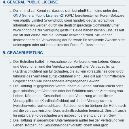
4. GENERAL PUBLIC LICENSE
Du nimmst zur Kenntnis, dass es sich bei phpBB um eine unter der „
GNU General Public License v2
“ (GPL) bereitgestellten Foren-Software
von phpBB Limited (www.phpbb.com) handelt; deutschsprachige
Informationen werden durch die deutschsprachige Community unter
www.phpbb.de zur Verfügung gestellt. Beide haben keinen Einfluss auf
die Art und Weise, wie die Software verwendet wird. Sie können
insbesondere die Verwendung der Software für bestimmte Zwecke nicht
untersagen oder auf Inhalte fremder Foren Einfluss nehmen.
5. GEWÄHRLEISTUNG
Der Betreiber haftet mit Ausnahme der Verletzung von Leben, Körper
und Gesundheit und der Verletzung wesentlicher Vertragspflichten
(Kardinalpflichten) nur für Schäden, die auf ein vorsätzliches oder grob
fahrlässiges Verhalten zurückzuführen sind. Dies gilt auch für mittelbare
Folgeschäden wie insbesondere entgangenen Gewinn.
Die Haftung ist gegenüber Verbrauchern außer bei vorsätzlichem oder
grob fahrlässigem Verhalten oder bei Schäden aus der Verletzung von
Leben, Körper und Gesundheit und der Verletzung wesentlicher
Vertragspflichten (Kardinalpflichten) auf die bei Vertragsschluss
typischerweise vorhersehbaren Schäden und im übrigen der Höhe nach
auf die vertragstypischen Durchschnittsschäden begrenzt. Dies gilt auch
für mittelbare Folgeschäden wie insbesondere entgangenen Gewinn.
Die Haftung ist gegenüber Unternehmern außer bei der Verletzung von
Leben, Körper und Gesundheit oder vorsätzlichem oder grob