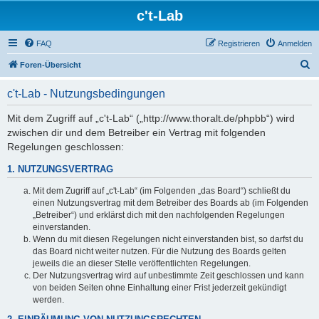
c't-Lab
FAQ
Registrieren
Anmelden
S
Foren-Übersicht
u
c't-Lab - Nutzungsbedingungen
c
h
Mit dem Zugriff auf „c't-Lab“ („http://www.thoralt.de/phpbb“) wird
zwischen dir und dem Betreiber ein Vertrag mit folgenden
e
Regelungen geschlossen:
1. NUTZUNGSVERTRAG
Mit dem Zugriff auf „c't-Lab“ (im Folgenden „das Board“) schließt du
einen Nutzungsvertrag mit dem Betreiber des Boards ab (im Folgenden
„Betreiber“) und erklärst dich mit den nachfolgenden Regelungen
einverstanden.
Wenn du mit diesen Regelungen nicht einverstanden bist, so darfst du
das Board nicht weiter nutzen. Für die Nutzung des Boards gelten
jeweils die an dieser Stelle veröffentlichten Regelungen.
Der Nutzungsvertrag wird auf unbestimmte Zeit geschlossen und kann
von beiden Seiten ohne Einhaltung einer Frist jederzeit gekündigt
werden.