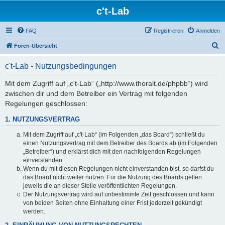
c't-Lab
FAQ
Registrieren
Anmelden
S
Foren-Übersicht
u
c't-Lab - Nutzungsbedingungen
c
h
Mit dem Zugriff auf „c't-Lab“ („http://www.thoralt.de/phpbb“) wird
zwischen dir und dem Betreiber ein Vertrag mit folgenden
e
Regelungen geschlossen:
1. NUTZUNGSVERTRAG
Mit dem Zugriff auf „c't-Lab“ (im Folgenden „das Board“) schließt du
einen Nutzungsvertrag mit dem Betreiber des Boards ab (im Folgenden
„Betreiber“) und erklärst dich mit den nachfolgenden Regelungen
einverstanden.
Wenn du mit diesen Regelungen nicht einverstanden bist, so darfst du
das Board nicht weiter nutzen. Für die Nutzung des Boards gelten
jeweils die an dieser Stelle veröffentlichten Regelungen.
Der Nutzungsvertrag wird auf unbestimmte Zeit geschlossen und kann
von beiden Seiten ohne Einhaltung einer Frist jederzeit gekündigt
werden.