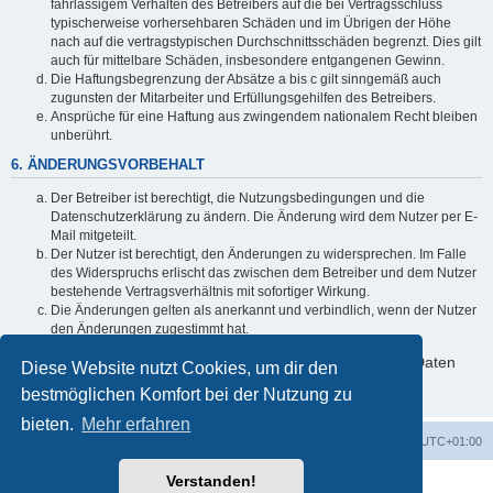
fahrlässigem Verhalten des Betreibers auf die bei Vertragsschluss
typischerweise vorhersehbaren Schäden und im Übrigen der Höhe
nach auf die vertragstypischen Durchschnittsschäden begrenzt. Dies gilt
auch für mittelbare Schäden, insbesondere entgangenen Gewinn.
Die Haftungsbegrenzung der Absätze a bis c gilt sinngemäß auch
zugunsten der Mitarbeiter und Erfüllungsgehilfen des Betreibers.
Ansprüche für eine Haftung aus zwingendem nationalem Recht bleiben
unberührt.
6. ÄNDERUNGSVORBEHALT
Der Betreiber ist berechtigt, die Nutzungsbedingungen und die
Datenschutzerklärung zu ändern. Die Änderung wird dem Nutzer per E-
Mail mitgeteilt.
Der Nutzer ist berechtigt, den Änderungen zu widersprechen. Im Falle
des Widerspruchs erlischt das zwischen dem Betreiber und dem Nutzer
bestehende Vertragsverhältnis mit sofortiger Wirkung.
Die Änderungen gelten als anerkannt und verbindlich, wenn der Nutzer
den Änderungen zugestimmt hat.
Informationen über den Umgang mit deinen persönlichen Daten
Diese Website nutzt Cookies, um dir den
sind in der Datenschutzerklärung enthalten.
bestmöglichen Komfort bei der Nutzung zu
bieten.
Mehr erfahren
Foren-Übersicht
Alle Cookies löschen
Alle Zeiten sind
UTC+01:00
Verstanden!
Powered by
phpBB
® Forum Software © phpBB Limited