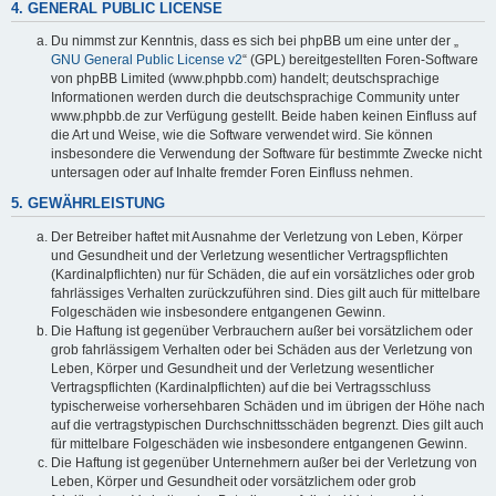
4. GENERAL PUBLIC LICENSE
Du nimmst zur Kenntnis, dass es sich bei phpBB um eine unter der „
GNU General Public License v2
“ (GPL) bereitgestellten Foren-Software
von phpBB Limited (www.phpbb.com) handelt; deutschsprachige
Informationen werden durch die deutschsprachige Community unter
www.phpbb.de zur Verfügung gestellt. Beide haben keinen Einfluss auf
die Art und Weise, wie die Software verwendet wird. Sie können
insbesondere die Verwendung der Software für bestimmte Zwecke nicht
untersagen oder auf Inhalte fremder Foren Einfluss nehmen.
5. GEWÄHRLEISTUNG
Der Betreiber haftet mit Ausnahme der Verletzung von Leben, Körper
und Gesundheit und der Verletzung wesentlicher Vertragspflichten
(Kardinalpflichten) nur für Schäden, die auf ein vorsätzliches oder grob
fahrlässiges Verhalten zurückzuführen sind. Dies gilt auch für mittelbare
Folgeschäden wie insbesondere entgangenen Gewinn.
Die Haftung ist gegenüber Verbrauchern außer bei vorsätzlichem oder
grob fahrlässigem Verhalten oder bei Schäden aus der Verletzung von
Leben, Körper und Gesundheit und der Verletzung wesentlicher
Vertragspflichten (Kardinalpflichten) auf die bei Vertragsschluss
typischerweise vorhersehbaren Schäden und im übrigen der Höhe nach
auf die vertragstypischen Durchschnittsschäden begrenzt. Dies gilt auch
für mittelbare Folgeschäden wie insbesondere entgangenen Gewinn.
Die Haftung ist gegenüber Unternehmern außer bei der Verletzung von
Leben, Körper und Gesundheit oder vorsätzlichem oder grob