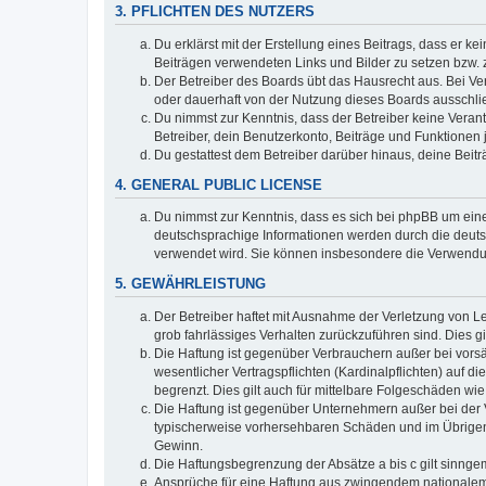
3. PFLICHTEN DES NUTZERS
Du erklärst mit der Erstellung eines Beitrags, dass er ke
Beiträgen verwendeten Links und Bilder zu setzen bzw.
Der Betreiber des Boards übt das Hausrecht aus. Bei V
oder dauerhaft von der Nutzung dieses Boards ausschlie
Du nimmst zur Kenntnis, dass der Betreiber keine Verantw
Betreiber, dein Benutzerkonto, Beiträge und Funktionen 
Du gestattest dem Betreiber darüber hinaus, deine Beit
4. GENERAL PUBLIC LICENSE
Du nimmst zur Kenntnis, dass es sich bei phpBB um eine
deutschsprachige Informationen werden durch die deuts
verwendet wird. Sie können insbesondere die Verwendun
5. GEWÄHRLEISTUNG
Der Betreiber haftet mit Ausnahme der Verletzung von Le
grob fahrlässiges Verhalten zurückzuführen sind. Dies 
Die Haftung ist gegenüber Verbrauchern außer bei vors
wesentlicher Vertragspflichten (Kardinalpflichten) auf
begrenzt. Dies gilt auch für mittelbare Folgeschäden 
Die Haftung ist gegenüber Unternehmern außer bei der V
typischerweise vorhersehbaren Schäden und im Übrigen 
Gewinn.
Die Haftungsbegrenzung der Absätze a bis c gilt sinnge
Ansprüche für eine Haftung aus zwingendem nationalem