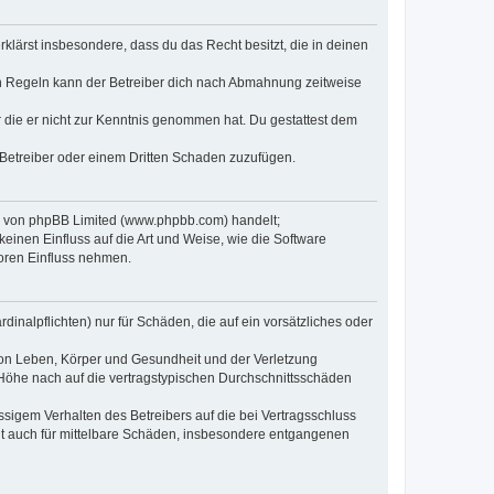
erklärst insbesondere, dass du das Recht besitzt, die in deinen
n Regeln kann der Betreiber dich nach Abmahnung zeitweise
er die er nicht zur Kenntnis genommen hat. Du gestattest dem
 Betreiber oder einem Dritten Schaden zuzufügen.
re von phpBB Limited (www.phpbb.com) handelt;
inen Einfluss auf die Art und Weise, wie die Software
oren Einfluss nehmen.
inalpflichten) nur für Schäden, die auf ein vorsätzliches oder
von Leben, Körper und Gesundheit und der Verletzung
r Höhe nach auf die vertragstypischen Durchschnittsschäden
sigem Verhalten des Betreibers auf die bei Vertragsschluss
lt auch für mittelbare Schäden, insbesondere entgangenen