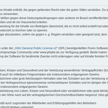
ine Inhalte enthält, die gegen geltendes Recht oder die guten Sitten verstoßen. Du 
 zu verwenden.
erstößen gegen diese Nutzungsbedingungen oder anderer im Board veröffentlichte
ßen und dir ein Hausverbot erteilen.
ortung für die Inhalte von Beiträgen übernimmt, die er nicht selbst erstellt hat od
jederzeit zu löschen oder zu sperren.
räge abzuändern, sofern sie gegen o. g. Regeln verstoßen oder geeignet sind, dem
 unter der „
GNU General Public License v2
“ (GPL) bereitgestellten Foren-Softwa
chsprachige Community unter www.phpbb.de zur Verfügung gestellt. Beide haben ke
g der Software für bestimmte Zwecke nicht untersagen oder auf Inhalte fremder F
ben, Körper und Gesundheit und der Verletzung wesentlicher Vertragspflichten (Kard
gilt auch für mittelbare Folgeschäden wie insbesondere entgangenen Gewinn.
ätzlichem oder grob fahrlässigem Verhalten oder bei Schäden aus der Verletzung 
 die bei Vertragsschluss typischerweise vorhersehbaren Schäden und im übrigen de
wie insbesondere entgangenen Gewinn.
erletzung von Leben, Körper und Gesundheit oder vorsätzlichem oder grob fahrläs
der Höhe nach auf die vertragstypischen Durchschnittsschäden begrenzt. Dies gi
mäß auch zugunsten der Mitarbeiter und Erfüllungsgehilfen des Betreibers.
 Recht bleiben unberührt.