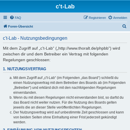
c't-Lab
FAQ
Registrieren
Anmelden
S
Foren-Übersicht
u
c't-Lab - Nutzungsbedingungen
c
h
Mit dem Zugriff auf „c't-Lab“ („http://www.thoralt.de/phpbb“) wird
zwischen dir und dem Betreiber ein Vertrag mit folgenden
e
Regelungen geschlossen:
1. NUTZUNGSVERTRAG
Mit dem Zugriff auf „c't-Lab“ (im Folgenden „das Board“) schließt du
einen Nutzungsvertrag mit dem Betreiber des Boards ab (im Folgenden
„Betreiber“) und erklärst dich mit den nachfolgenden Regelungen
einverstanden.
Wenn du mit diesen Regelungen nicht einverstanden bist, so darfst du
das Board nicht weiter nutzen. Für die Nutzung des Boards gelten
jeweils die an dieser Stelle veröffentlichten Regelungen.
Der Nutzungsvertrag wird auf unbestimmte Zeit geschlossen und kann
von beiden Seiten ohne Einhaltung einer Frist jederzeit gekündigt
werden.