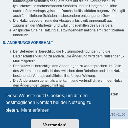
fahrlässigem Verhalten des Betreibers auf die bei Vertragsschluss
typischerweise vorhersehbaren Schäden und im Übrigen der Höhe
nach auf die vertragstypischen Durchschnittsschäden begrenzt. Dies gilt
auch für mittelbare Schäden, insbesondere entgangenen Gewinn.
Die Haftungsbegrenzung der Absätze a bis c gilt sinngemäß auch
zugunsten der Mitarbeiter und Erfüllungsgehilfen des Betreibers.
Ansprüche für eine Haftung aus zwingendem nationalem Recht bleiben
unberührt.
6. ÄNDERUNGSVORBEHALT
Der Betreiber ist berechtigt, die Nutzungsbedingungen und die
Datenschutzerklärung zu ändern. Die Änderung wird dem Nutzer per E-
Mail mitgeteilt.
Der Nutzer ist berechtigt, den Änderungen zu widersprechen. Im Falle
des Widerspruchs erlischt das zwischen dem Betreiber und dem Nutzer
bestehende Vertragsverhältnis mit sofortiger Wirkung.
Die Änderungen gelten als anerkannt und verbindlich, wenn der Nutzer
den Änderungen zugestimmt hat.
Informationen über den Umgang mit deinen persönlichen Daten
Diese Website nutzt Cookies, um dir den
sind in der Datenschutzerklärung enthalten.
bestmöglichen Komfort bei der Nutzung zu
bieten.
Mehr erfahren
Foren-Übersicht
Alle Cookies löschen
Alle Zeiten sind
UTC+01:00
Verstanden!
Powered by
phpBB
® Forum Software © phpBB Limited