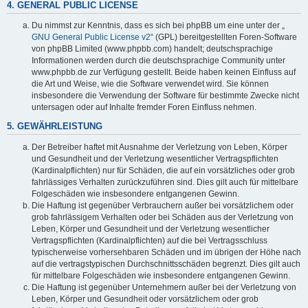
4. GENERAL PUBLIC LICENSE
Du nimmst zur Kenntnis, dass es sich bei phpBB um eine unter der „
GNU General Public License v2
“ (GPL) bereitgestellten Foren-Software
von phpBB Limited (www.phpbb.com) handelt; deutschsprachige
Informationen werden durch die deutschsprachige Community unter
www.phpbb.de zur Verfügung gestellt. Beide haben keinen Einfluss auf
die Art und Weise, wie die Software verwendet wird. Sie können
insbesondere die Verwendung der Software für bestimmte Zwecke nicht
untersagen oder auf Inhalte fremder Foren Einfluss nehmen.
5. GEWÄHRLEISTUNG
Der Betreiber haftet mit Ausnahme der Verletzung von Leben, Körper
und Gesundheit und der Verletzung wesentlicher Vertragspflichten
(Kardinalpflichten) nur für Schäden, die auf ein vorsätzliches oder grob
fahrlässiges Verhalten zurückzuführen sind. Dies gilt auch für mittelbare
Folgeschäden wie insbesondere entgangenen Gewinn.
Die Haftung ist gegenüber Verbrauchern außer bei vorsätzlichem oder
grob fahrlässigem Verhalten oder bei Schäden aus der Verletzung von
Leben, Körper und Gesundheit und der Verletzung wesentlicher
Vertragspflichten (Kardinalpflichten) auf die bei Vertragsschluss
typischerweise vorhersehbaren Schäden und im übrigen der Höhe nach
auf die vertragstypischen Durchschnittsschäden begrenzt. Dies gilt auch
für mittelbare Folgeschäden wie insbesondere entgangenen Gewinn.
Die Haftung ist gegenüber Unternehmern außer bei der Verletzung von
Leben, Körper und Gesundheit oder vorsätzlichem oder grob