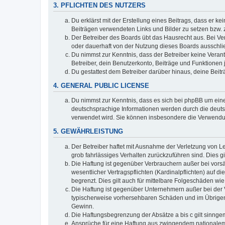
3. PFLICHTEN DES NUTZERS
Du erklärst mit der Erstellung eines Beitrags, dass er ke
Beiträgen verwendeten Links und Bilder zu setzen bzw.
Der Betreiber des Boards übt das Hausrecht aus. Bei V
oder dauerhaft von der Nutzung dieses Boards ausschlie
Du nimmst zur Kenntnis, dass der Betreiber keine Verantw
Betreiber, dein Benutzerkonto, Beiträge und Funktionen 
Du gestattest dem Betreiber darüber hinaus, deine Beit
4. GENERAL PUBLIC LICENSE
Du nimmst zur Kenntnis, dass es sich bei phpBB um eine
deutschsprachige Informationen werden durch die deuts
verwendet wird. Sie können insbesondere die Verwendun
5. GEWÄHRLEISTUNG
Der Betreiber haftet mit Ausnahme der Verletzung von Le
grob fahrlässiges Verhalten zurückzuführen sind. Dies 
Die Haftung ist gegenüber Verbrauchern außer bei vors
wesentlicher Vertragspflichten (Kardinalpflichten) auf
begrenzt. Dies gilt auch für mittelbare Folgeschäden 
Die Haftung ist gegenüber Unternehmern außer bei der V
typischerweise vorhersehbaren Schäden und im Übrigen 
Gewinn.
Die Haftungsbegrenzung der Absätze a bis c gilt sinnge
Ansprüche für eine Haftung aus zwingendem nationalem