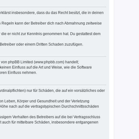
erklärst insbesondere, dass du das Recht besitzt, die in deinen
n Regeln kann der Betreiber dich nach Abmahnung zeitweise
er die er nicht zur Kenntnis genommen hat. Du gestattest dem
 Betreiber oder einem Dritten Schaden zuzufügen.
re von phpBB Limited (www.phpbb.com) handelt;
inen Einfluss auf die Art und Weise, wie die Software
oren Einfluss nehmen.
inalpflichten) nur für Schäden, die auf ein vorsätzliches oder
von Leben, Körper und Gesundheit und der Verletzung
r Höhe nach auf die vertragstypischen Durchschnittsschäden
sigem Verhalten des Betreibers auf die bei Vertragsschluss
lt auch für mittelbare Schäden, insbesondere entgangenen