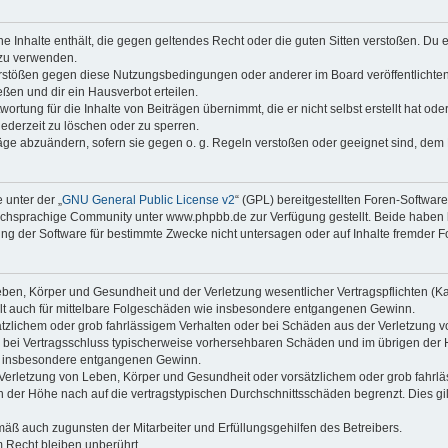
ine Inhalte enthält, die gegen geltendes Recht oder die guten Sitten verstoßen. Du 
 zu verwenden.
erstößen gegen diese Nutzungsbedingungen oder anderer im Board veröffentlichte
ßen und dir ein Hausverbot erteilen.
ortung für die Inhalte von Beiträgen übernimmt, die er nicht selbst erstellt hat od
jederzeit zu löschen oder zu sperren.
räge abzuändern, sofern sie gegen o. g. Regeln verstoßen oder geeignet sind, dem
 unter der „
GNU General Public License v2
“ (GPL) bereitgestellten Foren-Softwa
chsprachige Community unter www.phpbb.de zur Verfügung gestellt. Beide haben ke
g der Software für bestimmte Zwecke nicht untersagen oder auf Inhalte fremder F
ben, Körper und Gesundheit und der Verletzung wesentlicher Vertragspflichten (Kard
gilt auch für mittelbare Folgeschäden wie insbesondere entgangenen Gewinn.
ätzlichem oder grob fahrlässigem Verhalten oder bei Schäden aus der Verletzung 
 die bei Vertragsschluss typischerweise vorhersehbaren Schäden und im übrigen de
wie insbesondere entgangenen Gewinn.
erletzung von Leben, Körper und Gesundheit oder vorsätzlichem oder grob fahrläs
der Höhe nach auf die vertragstypischen Durchschnittsschäden begrenzt. Dies gi
mäß auch zugunsten der Mitarbeiter und Erfüllungsgehilfen des Betreibers.
 Recht bleiben unberührt.