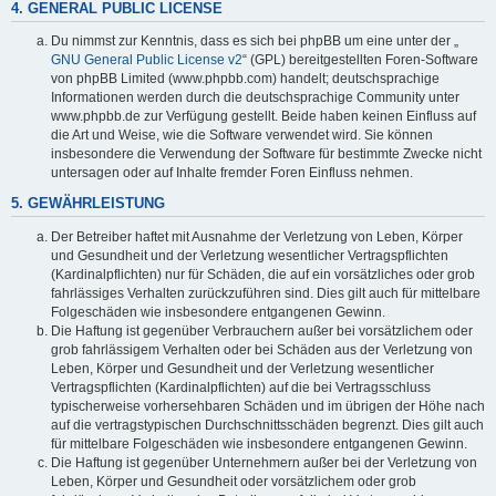
4. GENERAL PUBLIC LICENSE
Du nimmst zur Kenntnis, dass es sich bei phpBB um eine unter der „
GNU General Public License v2
“ (GPL) bereitgestellten Foren-Software
von phpBB Limited (www.phpbb.com) handelt; deutschsprachige
Informationen werden durch die deutschsprachige Community unter
www.phpbb.de zur Verfügung gestellt. Beide haben keinen Einfluss auf
die Art und Weise, wie die Software verwendet wird. Sie können
insbesondere die Verwendung der Software für bestimmte Zwecke nicht
untersagen oder auf Inhalte fremder Foren Einfluss nehmen.
5. GEWÄHRLEISTUNG
Der Betreiber haftet mit Ausnahme der Verletzung von Leben, Körper
und Gesundheit und der Verletzung wesentlicher Vertragspflichten
(Kardinalpflichten) nur für Schäden, die auf ein vorsätzliches oder grob
fahrlässiges Verhalten zurückzuführen sind. Dies gilt auch für mittelbare
Folgeschäden wie insbesondere entgangenen Gewinn.
Die Haftung ist gegenüber Verbrauchern außer bei vorsätzlichem oder
grob fahrlässigem Verhalten oder bei Schäden aus der Verletzung von
Leben, Körper und Gesundheit und der Verletzung wesentlicher
Vertragspflichten (Kardinalpflichten) auf die bei Vertragsschluss
typischerweise vorhersehbaren Schäden und im übrigen der Höhe nach
auf die vertragstypischen Durchschnittsschäden begrenzt. Dies gilt auch
für mittelbare Folgeschäden wie insbesondere entgangenen Gewinn.
Die Haftung ist gegenüber Unternehmern außer bei der Verletzung von
Leben, Körper und Gesundheit oder vorsätzlichem oder grob