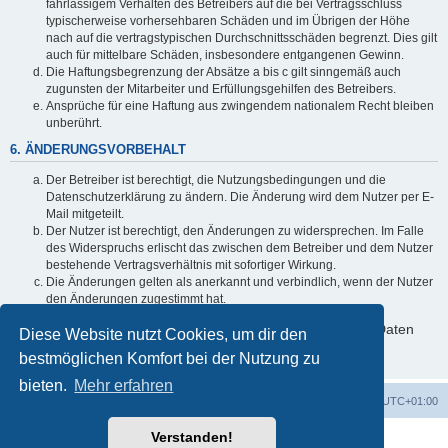
fahrlässigem Verhalten des Betreibers auf die bei Vertragsschluss
typischerweise vorhersehbaren Schäden und im Übrigen der Höhe
nach auf die vertragstypischen Durchschnittsschäden begrenzt. Dies gilt
auch für mittelbare Schäden, insbesondere entgangenen Gewinn.
Die Haftungsbegrenzung der Absätze a bis c gilt sinngemäß auch
zugunsten der Mitarbeiter und Erfüllungsgehilfen des Betreibers.
Ansprüche für eine Haftung aus zwingendem nationalem Recht bleiben
unberührt.
6. ÄNDERUNGSVORBEHALT
Der Betreiber ist berechtigt, die Nutzungsbedingungen und die
Datenschutzerklärung zu ändern. Die Änderung wird dem Nutzer per E-
Mail mitgeteilt.
Der Nutzer ist berechtigt, den Änderungen zu widersprechen. Im Falle
des Widerspruchs erlischt das zwischen dem Betreiber und dem Nutzer
bestehende Vertragsverhältnis mit sofortiger Wirkung.
Die Änderungen gelten als anerkannt und verbindlich, wenn der Nutzer
den Änderungen zugestimmt hat.
Informationen über den Umgang mit deinen persönlichen Daten
Diese Website nutzt Cookies, um dir den
sind in der Datenschutzerklärung enthalten.
bestmöglichen Komfort bei der Nutzung zu
bieten.
Mehr erfahren
Foren-Übersicht
Alle Cookies löschen
Alle Zeiten sind
UTC+01:00
Verstanden!
Powered by
phpBB
® Forum Software © phpBB Limited