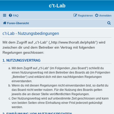
c't-Lab
FAQ
Registrieren
Anmelden
S
Foren-Übersicht
u
c't-Lab - Nutzungsbedingungen
c
h
Mit dem Zugriff auf „c't-Lab“ („http://www.thoralt.de/phpbb“) wird
zwischen dir und dem Betreiber ein Vertrag mit folgenden
e
Regelungen geschlossen:
1. NUTZUNGSVERTRAG
Mit dem Zugriff auf „c't-Lab“ (im Folgenden „das Board“) schließt du
einen Nutzungsvertrag mit dem Betreiber des Boards ab (im Folgenden
„Betreiber“) und erklärst dich mit den nachfolgenden Regelungen
einverstanden.
Wenn du mit diesen Regelungen nicht einverstanden bist, so darfst du
das Board nicht weiter nutzen. Für die Nutzung des Boards gelten
jeweils die an dieser Stelle veröffentlichten Regelungen.
Der Nutzungsvertrag wird auf unbestimmte Zeit geschlossen und kann
von beiden Seiten ohne Einhaltung einer Frist jederzeit gekündigt
werden.