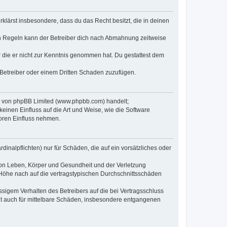
erklärst insbesondere, dass du das Recht besitzt, die in deinen
n Regeln kann der Betreiber dich nach Abmahnung zeitweise
er die er nicht zur Kenntnis genommen hat. Du gestattest dem
 Betreiber oder einem Dritten Schaden zuzufügen.
re von phpBB Limited (www.phpbb.com) handelt;
inen Einfluss auf die Art und Weise, wie die Software
oren Einfluss nehmen.
inalpflichten) nur für Schäden, die auf ein vorsätzliches oder
von Leben, Körper und Gesundheit und der Verletzung
r Höhe nach auf die vertragstypischen Durchschnittsschäden
sigem Verhalten des Betreibers auf die bei Vertragsschluss
lt auch für mittelbare Schäden, insbesondere entgangenen