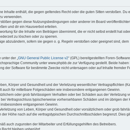
ine Inhalte enthält, die gegen geltendes Recht oder die guten Sitten verstoßen. Du 
 zu verwenden.
erstößen gegen diese Nutzungsbedingungen oder anderer im Board veröffentlichte
ßen und dir ein Hausverbot erteilen.
ortung für die Inhalte von Beiträgen übernimmt, die er nicht selbst erstellt hat od
jederzeit zu löschen oder zu sperren.
räge abzuändern, sofern sie gegen o. g. Regeln verstoßen oder geeignet sind, dem
 unter der „
GNU General Public License v2
“ (GPL) bereitgestellten Foren-Softwa
chsprachige Community unter www.phpbb.de zur Verfügung gestellt. Beide haben ke
g der Software für bestimmte Zwecke nicht untersagen oder auf Inhalte fremder F
ben, Körper und Gesundheit und der Verletzung wesentlicher Vertragspflichten (Kard
gilt auch für mittelbare Folgeschäden wie insbesondere entgangenen Gewinn.
ätzlichem oder grob fahrlässigem Verhalten oder bei Schäden aus der Verletzung 
 die bei Vertragsschluss typischerweise vorhersehbaren Schäden und im übrigen de
wie insbesondere entgangenen Gewinn.
erletzung von Leben, Körper und Gesundheit oder vorsätzlichem oder grob fahrläs
der Höhe nach auf die vertragstypischen Durchschnittsschäden begrenzt. Dies gi
mäß auch zugunsten der Mitarbeiter und Erfüllungsgehilfen des Betreibers.
 Recht bleiben unberührt.