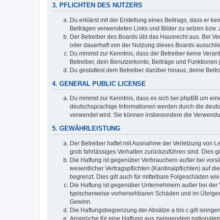
3. PFLICHTEN DES NUTZERS
Du erklärst mit der Erstellung eines Beitrags, dass er ke
Beiträgen verwendeten Links und Bilder zu setzen bzw.
Der Betreiber des Boards übt das Hausrecht aus. Bei V
oder dauerhaft von der Nutzung dieses Boards ausschlie
Du nimmst zur Kenntnis, dass der Betreiber keine Verantw
Betreiber, dein Benutzerkonto, Beiträge und Funktionen 
Du gestattest dem Betreiber darüber hinaus, deine Beit
4. GENERAL PUBLIC LICENSE
Du nimmst zur Kenntnis, dass es sich bei phpBB um eine
deutschsprachige Informationen werden durch die deuts
verwendet wird. Sie können insbesondere die Verwendun
5. GEWÄHRLEISTUNG
Der Betreiber haftet mit Ausnahme der Verletzung von Le
grob fahrlässiges Verhalten zurückzuführen sind. Dies 
Die Haftung ist gegenüber Verbrauchern außer bei vors
wesentlicher Vertragspflichten (Kardinalpflichten) auf
begrenzt. Dies gilt auch für mittelbare Folgeschäden 
Die Haftung ist gegenüber Unternehmern außer bei der V
typischerweise vorhersehbaren Schäden und im Übrigen 
Gewinn.
Die Haftungsbegrenzung der Absätze a bis c gilt sinnge
Ansprüche für eine Haftung aus zwingendem nationalem