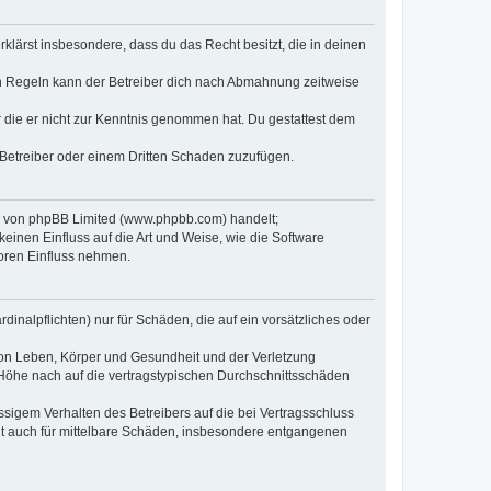
erklärst insbesondere, dass du das Recht besitzt, die in deinen
n Regeln kann der Betreiber dich nach Abmahnung zeitweise
er die er nicht zur Kenntnis genommen hat. Du gestattest dem
 Betreiber oder einem Dritten Schaden zuzufügen.
re von phpBB Limited (www.phpbb.com) handelt;
inen Einfluss auf die Art und Weise, wie die Software
oren Einfluss nehmen.
inalpflichten) nur für Schäden, die auf ein vorsätzliches oder
von Leben, Körper und Gesundheit und der Verletzung
r Höhe nach auf die vertragstypischen Durchschnittsschäden
sigem Verhalten des Betreibers auf die bei Vertragsschluss
lt auch für mittelbare Schäden, insbesondere entgangenen