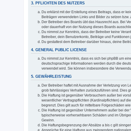
3. PFLICHTEN DES NUTZERS
Du erklärst mit der Erstellung eines Beitrags, dass er ke
Beiträgen verwendeten Links und Bilder zu setzen bzw.
Der Betreiber des Boards übt das Hausrecht aus. Bei V
oder dauerhaft von der Nutzung dieses Boards ausschlie
Du nimmst zur Kenntnis, dass der Betreiber keine Verantw
Betreiber, dein Benutzerkonto, Beiträge und Funktionen 
Du gestattest dem Betreiber darüber hinaus, deine Beit
4. GENERAL PUBLIC LICENSE
Du nimmst zur Kenntnis, dass es sich bei phpBB um eine
deutschsprachige Informationen werden durch die deuts
verwendet wird. Sie können insbesondere die Verwendun
5. GEWÄHRLEISTUNG
Der Betreiber haftet mit Ausnahme der Verletzung von Le
grob fahrlässiges Verhalten zurückzuführen sind. Dies 
Die Haftung ist gegenüber Verbrauchern außer bei vors
wesentlicher Vertragspflichten (Kardinalpflichten) auf
begrenzt. Dies gilt auch für mittelbare Folgeschäden 
Die Haftung ist gegenüber Unternehmern außer bei der V
typischerweise vorhersehbaren Schäden und im Übrigen 
Gewinn.
Die Haftungsbegrenzung der Absätze a bis c gilt sinnge
Ansprüche für eine Haftung aus zwingendem nationalem