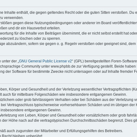
ine Inhalte enthält, die gegen geltendes Recht oder die guten Sitten verstoßen. Du 
 zu verwenden.
erstößen gegen diese Nutzungsbedingungen oder anderer im Board veröffentlichte
ßen und dir ein Hausverbot erteilen.
ortung für die Inhalte von Beiträgen übernimmt, die er nicht selbst erstellt hat od
jederzeit zu löschen oder zu sperren.
räge abzuändern, sofern sie gegen o. g. Regeln verstoßen oder geeignet sind, dem
 unter der „
GNU General Public License v2
“ (GPL) bereitgestellten Foren-Softwa
chsprachige Community unter www.phpbb.de zur Verfügung gestellt. Beide haben ke
g der Software für bestimmte Zwecke nicht untersagen oder auf Inhalte fremder F
ben, Körper und Gesundheit und der Verletzung wesentlicher Vertragspflichten (Kard
gilt auch für mittelbare Folgeschäden wie insbesondere entgangenen Gewinn.
ätzlichem oder grob fahrlässigem Verhalten oder bei Schäden aus der Verletzung 
 die bei Vertragsschluss typischerweise vorhersehbaren Schäden und im übrigen de
wie insbesondere entgangenen Gewinn.
erletzung von Leben, Körper und Gesundheit oder vorsätzlichem oder grob fahrläs
der Höhe nach auf die vertragstypischen Durchschnittsschäden begrenzt. Dies gi
mäß auch zugunsten der Mitarbeiter und Erfüllungsgehilfen des Betreibers.
 Recht bleiben unberührt.