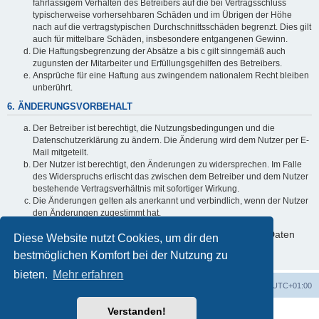
fahrlässigem Verhalten des Betreibers auf die bei Vertragsschluss
typischerweise vorhersehbaren Schäden und im Übrigen der Höhe
nach auf die vertragstypischen Durchschnittsschäden begrenzt. Dies gilt
auch für mittelbare Schäden, insbesondere entgangenen Gewinn.
Die Haftungsbegrenzung der Absätze a bis c gilt sinngemäß auch
zugunsten der Mitarbeiter und Erfüllungsgehilfen des Betreibers.
Ansprüche für eine Haftung aus zwingendem nationalem Recht bleiben
unberührt.
6. ÄNDERUNGSVORBEHALT
Der Betreiber ist berechtigt, die Nutzungsbedingungen und die
Datenschutzerklärung zu ändern. Die Änderung wird dem Nutzer per E-
Mail mitgeteilt.
Der Nutzer ist berechtigt, den Änderungen zu widersprechen. Im Falle
des Widerspruchs erlischt das zwischen dem Betreiber und dem Nutzer
bestehende Vertragsverhältnis mit sofortiger Wirkung.
Die Änderungen gelten als anerkannt und verbindlich, wenn der Nutzer
den Änderungen zugestimmt hat.
Informationen über den Umgang mit deinen persönlichen Daten
Diese Website nutzt Cookies, um dir den
sind in der Datenschutzerklärung enthalten.
bestmöglichen Komfort bei der Nutzung zu
bieten.
Mehr erfahren
Foren-Übersicht
Alle Cookies löschen
Alle Zeiten sind
UTC+01:00
Verstanden!
Powered by
phpBB
® Forum Software © phpBB Limited