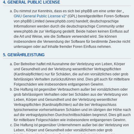
4. GENERAL PUBLIC LICENSE
Du nimmst zur Kenntnis, dass es sich bei phpBB um eine unter der „
GNU General Public License v2
“ (GPL) bereitgestellten Foren-Software
von phpBB Limited (www.phpbb.com) handelt; deutschsprachige
Informationen werden durch die deutschsprachige Community unter
www.phpbb.de zur Verfügung gestellt. Beide haben keinen Einfluss auf
die Art und Weise, wie die Software verwendet wird. Sie können
insbesondere die Verwendung der Software für bestimmte Zwecke nicht
untersagen oder auf Inhalte fremder Foren Einfluss nehmen.
5. GEWÄHRLEISTUNG
Der Betreiber haftet mit Ausnahme der Verletzung von Leben, Körper
und Gesundheit und der Verletzung wesentlicher Vertragspflichten
(Kardinalpflichten) nur für Schäden, die auf ein vorsätzliches oder grob
fahrlässiges Verhalten zurückzuführen sind. Dies gilt auch für mittelbare
Folgeschäden wie insbesondere entgangenen Gewinn.
Die Haftung ist gegenüber Verbrauchern außer bei vorsätzlichem oder
grob fahrlässigem Verhalten oder bei Schäden aus der Verletzung von
Leben, Körper und Gesundheit und der Verletzung wesentlicher
Vertragspflichten (Kardinalpflichten) auf die bei Vertragsschluss
typischerweise vorhersehbaren Schäden und im übrigen der Höhe nach
auf die vertragstypischen Durchschnittsschäden begrenzt. Dies gilt auch
für mittelbare Folgeschäden wie insbesondere entgangenen Gewinn.
Die Haftung ist gegenüber Unternehmern außer bei der Verletzung von
Leben, Körper und Gesundheit oder vorsätzlichem oder grob