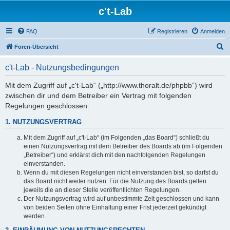
c't-Lab
FAQ
Registrieren
Anmelden
S
Foren-Übersicht
u
c't-Lab - Nutzungsbedingungen
c
h
Mit dem Zugriff auf „c't-Lab“ („http://www.thoralt.de/phpbb“) wird
zwischen dir und dem Betreiber ein Vertrag mit folgenden
e
Regelungen geschlossen:
1. NUTZUNGSVERTRAG
Mit dem Zugriff auf „c't-Lab“ (im Folgenden „das Board“) schließt du
einen Nutzungsvertrag mit dem Betreiber des Boards ab (im Folgenden
„Betreiber“) und erklärst dich mit den nachfolgenden Regelungen
einverstanden.
Wenn du mit diesen Regelungen nicht einverstanden bist, so darfst du
das Board nicht weiter nutzen. Für die Nutzung des Boards gelten
jeweils die an dieser Stelle veröffentlichten Regelungen.
Der Nutzungsvertrag wird auf unbestimmte Zeit geschlossen und kann
von beiden Seiten ohne Einhaltung einer Frist jederzeit gekündigt
werden.