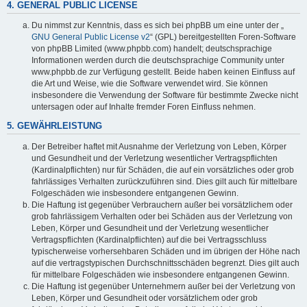
4. GENERAL PUBLIC LICENSE
Du nimmst zur Kenntnis, dass es sich bei phpBB um eine unter der „
GNU General Public License v2
“ (GPL) bereitgestellten Foren-Software
von phpBB Limited (www.phpbb.com) handelt; deutschsprachige
Informationen werden durch die deutschsprachige Community unter
www.phpbb.de zur Verfügung gestellt. Beide haben keinen Einfluss auf
die Art und Weise, wie die Software verwendet wird. Sie können
insbesondere die Verwendung der Software für bestimmte Zwecke nicht
untersagen oder auf Inhalte fremder Foren Einfluss nehmen.
5. GEWÄHRLEISTUNG
Der Betreiber haftet mit Ausnahme der Verletzung von Leben, Körper
und Gesundheit und der Verletzung wesentlicher Vertragspflichten
(Kardinalpflichten) nur für Schäden, die auf ein vorsätzliches oder grob
fahrlässiges Verhalten zurückzuführen sind. Dies gilt auch für mittelbare
Folgeschäden wie insbesondere entgangenen Gewinn.
Die Haftung ist gegenüber Verbrauchern außer bei vorsätzlichem oder
grob fahrlässigem Verhalten oder bei Schäden aus der Verletzung von
Leben, Körper und Gesundheit und der Verletzung wesentlicher
Vertragspflichten (Kardinalpflichten) auf die bei Vertragsschluss
typischerweise vorhersehbaren Schäden und im übrigen der Höhe nach
auf die vertragstypischen Durchschnittsschäden begrenzt. Dies gilt auch
für mittelbare Folgeschäden wie insbesondere entgangenen Gewinn.
Die Haftung ist gegenüber Unternehmern außer bei der Verletzung von
Leben, Körper und Gesundheit oder vorsätzlichem oder grob