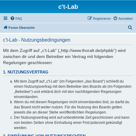
c't-Lab
FAQ
Registrieren
Anmelden
S
Foren-Übersicht
u
c't-Lab - Nutzungsbedingungen
c
h
Mit dem Zugriff auf „c't-Lab“ („http://www.thoralt.de/phpbb“) wird
zwischen dir und dem Betreiber ein Vertrag mit folgenden
e
Regelungen geschlossen:
1. NUTZUNGSVERTRAG
Mit dem Zugriff auf „c't-Lab“ (im Folgenden „das Board“) schließt du
einen Nutzungsvertrag mit dem Betreiber des Boards ab (im Folgenden
„Betreiber“) und erklärst dich mit den nachfolgenden Regelungen
einverstanden.
Wenn du mit diesen Regelungen nicht einverstanden bist, so darfst du
das Board nicht weiter nutzen. Für die Nutzung des Boards gelten
jeweils die an dieser Stelle veröffentlichten Regelungen.
Der Nutzungsvertrag wird auf unbestimmte Zeit geschlossen und kann
von beiden Seiten ohne Einhaltung einer Frist jederzeit gekündigt
werden.