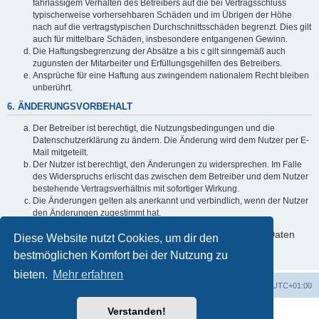
fahrlässigem Verhalten des Betreibers auf die bei Vertragsschluss
typischerweise vorhersehbaren Schäden und im Übrigen der Höhe
nach auf die vertragstypischen Durchschnittsschäden begrenzt. Dies gilt
auch für mittelbare Schäden, insbesondere entgangenen Gewinn.
Die Haftungsbegrenzung der Absätze a bis c gilt sinngemäß auch
zugunsten der Mitarbeiter und Erfüllungsgehilfen des Betreibers.
Ansprüche für eine Haftung aus zwingendem nationalem Recht bleiben
unberührt.
6. ÄNDERUNGSVORBEHALT
Der Betreiber ist berechtigt, die Nutzungsbedingungen und die
Datenschutzerklärung zu ändern. Die Änderung wird dem Nutzer per E-
Mail mitgeteilt.
Der Nutzer ist berechtigt, den Änderungen zu widersprechen. Im Falle
des Widerspruchs erlischt das zwischen dem Betreiber und dem Nutzer
bestehende Vertragsverhältnis mit sofortiger Wirkung.
Die Änderungen gelten als anerkannt und verbindlich, wenn der Nutzer
den Änderungen zugestimmt hat.
Informationen über den Umgang mit deinen persönlichen Daten
Diese Website nutzt Cookies, um dir den
sind in der Datenschutzerklärung enthalten.
bestmöglichen Komfort bei der Nutzung zu
bieten.
Mehr erfahren
Foren-Übersicht
Alle Cookies löschen
Alle Zeiten sind
UTC+01:00
Verstanden!
Powered by
phpBB
® Forum Software © phpBB Limited