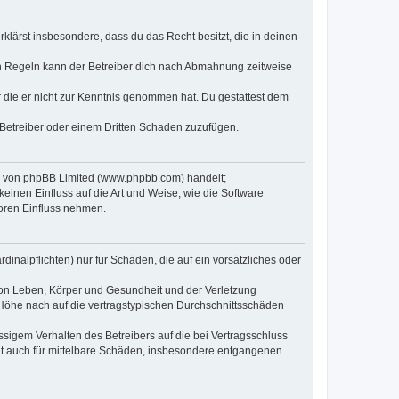
erklärst insbesondere, dass du das Recht besitzt, die in deinen
n Regeln kann der Betreiber dich nach Abmahnung zeitweise
er die er nicht zur Kenntnis genommen hat. Du gestattest dem
 Betreiber oder einem Dritten Schaden zuzufügen.
re von phpBB Limited (www.phpbb.com) handelt;
inen Einfluss auf die Art und Weise, wie die Software
oren Einfluss nehmen.
inalpflichten) nur für Schäden, die auf ein vorsätzliches oder
von Leben, Körper und Gesundheit und der Verletzung
r Höhe nach auf die vertragstypischen Durchschnittsschäden
sigem Verhalten des Betreibers auf die bei Vertragsschluss
lt auch für mittelbare Schäden, insbesondere entgangenen