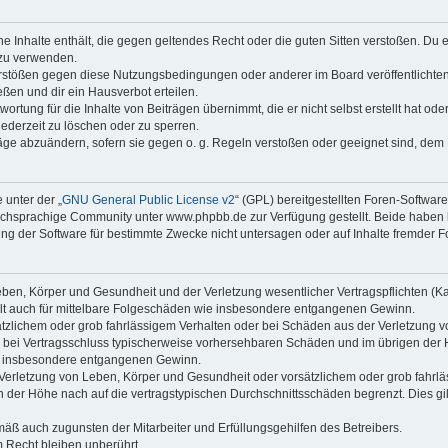
ine Inhalte enthält, die gegen geltendes Recht oder die guten Sitten verstoßen. Du 
 zu verwenden.
erstößen gegen diese Nutzungsbedingungen oder anderer im Board veröffentlichte
ßen und dir ein Hausverbot erteilen.
ortung für die Inhalte von Beiträgen übernimmt, die er nicht selbst erstellt hat od
jederzeit zu löschen oder zu sperren.
räge abzuändern, sofern sie gegen o. g. Regeln verstoßen oder geeignet sind, dem
 unter der „
GNU General Public License v2
“ (GPL) bereitgestellten Foren-Softwa
chsprachige Community unter www.phpbb.de zur Verfügung gestellt. Beide haben ke
g der Software für bestimmte Zwecke nicht untersagen oder auf Inhalte fremder F
ben, Körper und Gesundheit und der Verletzung wesentlicher Vertragspflichten (Kard
gilt auch für mittelbare Folgeschäden wie insbesondere entgangenen Gewinn.
ätzlichem oder grob fahrlässigem Verhalten oder bei Schäden aus der Verletzung 
 die bei Vertragsschluss typischerweise vorhersehbaren Schäden und im übrigen de
wie insbesondere entgangenen Gewinn.
erletzung von Leben, Körper und Gesundheit oder vorsätzlichem oder grob fahrläs
der Höhe nach auf die vertragstypischen Durchschnittsschäden begrenzt. Dies gi
mäß auch zugunsten der Mitarbeiter und Erfüllungsgehilfen des Betreibers.
 Recht bleiben unberührt.