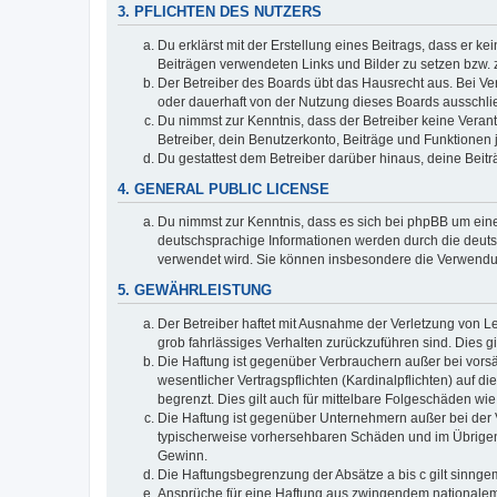
3. PFLICHTEN DES NUTZERS
Du erklärst mit der Erstellung eines Beitrags, dass er ke
Beiträgen verwendeten Links und Bilder zu setzen bzw.
Der Betreiber des Boards übt das Hausrecht aus. Bei V
oder dauerhaft von der Nutzung dieses Boards ausschlie
Du nimmst zur Kenntnis, dass der Betreiber keine Verantw
Betreiber, dein Benutzerkonto, Beiträge und Funktionen 
Du gestattest dem Betreiber darüber hinaus, deine Beit
4. GENERAL PUBLIC LICENSE
Du nimmst zur Kenntnis, dass es sich bei phpBB um eine
deutschsprachige Informationen werden durch die deuts
verwendet wird. Sie können insbesondere die Verwendun
5. GEWÄHRLEISTUNG
Der Betreiber haftet mit Ausnahme der Verletzung von Le
grob fahrlässiges Verhalten zurückzuführen sind. Dies 
Die Haftung ist gegenüber Verbrauchern außer bei vors
wesentlicher Vertragspflichten (Kardinalpflichten) auf
begrenzt. Dies gilt auch für mittelbare Folgeschäden 
Die Haftung ist gegenüber Unternehmern außer bei der V
typischerweise vorhersehbaren Schäden und im Übrigen 
Gewinn.
Die Haftungsbegrenzung der Absätze a bis c gilt sinnge
Ansprüche für eine Haftung aus zwingendem nationalem