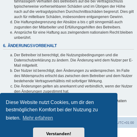
fahrlässigem Verhalten des Betreibers auf die bei Vertragsschluss
typischerweise vorhersehbaren Schäden und im Übrigen der Höhe
nach auf die vertragstypischen Durchschnittsschäden begrenzt. Dies gilt
auch für mittelbare Schäden, insbesondere entgangenen Gewinn.
Die Haftungsbegrenzung der Absätze a bis c gilt sinngemäß auch
zugunsten der Mitarbeiter und Erfüllungsgehilfen des Betreibers.
Ansprüche für eine Haftung aus zwingendem nationalem Recht bleiben
unberührt.
6. ÄNDERUNGSVORBEHALT
Der Betreiber ist berechtigt, die Nutzungsbedingungen und die
Datenschutzerklärung zu ändern. Die Änderung wird dem Nutzer per E-
Mail mitgeteilt.
Der Nutzer ist berechtigt, den Änderungen zu widersprechen. Im Falle
des Widerspruchs erlischt das zwischen dem Betreiber und dem Nutzer
bestehende Vertragsverhältnis mit sofortiger Wirkung.
Die Änderungen gelten als anerkannt und verbindlich, wenn der Nutzer
den Änderungen zugestimmt hat.
Informationen über den Umgang mit deinen persönlichen Daten
Diese Website nutzt Cookies, um dir den
sind in der Datenschutzerklärung enthalten.
bestmöglichen Komfort bei der Nutzung zu
bieten.
Mehr erfahren
Foren-Übersicht
Alle Cookies löschen
Alle Zeiten sind
UTC+01:00
Verstanden!
Powered by
phpBB
® Forum Software © phpBB Limited