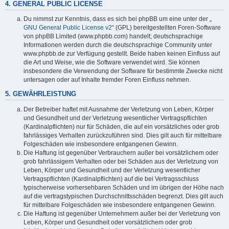
4. GENERAL PUBLIC LICENSE
Du nimmst zur Kenntnis, dass es sich bei phpBB um eine unter der „
GNU General Public License v2
“ (GPL) bereitgestellten Foren-Software
von phpBB Limited (www.phpbb.com) handelt; deutschsprachige
Informationen werden durch die deutschsprachige Community unter
www.phpbb.de zur Verfügung gestellt. Beide haben keinen Einfluss auf
die Art und Weise, wie die Software verwendet wird. Sie können
insbesondere die Verwendung der Software für bestimmte Zwecke nicht
untersagen oder auf Inhalte fremder Foren Einfluss nehmen.
5. GEWÄHRLEISTUNG
Der Betreiber haftet mit Ausnahme der Verletzung von Leben, Körper
und Gesundheit und der Verletzung wesentlicher Vertragspflichten
(Kardinalpflichten) nur für Schäden, die auf ein vorsätzliches oder grob
fahrlässiges Verhalten zurückzuführen sind. Dies gilt auch für mittelbare
Folgeschäden wie insbesondere entgangenen Gewinn.
Die Haftung ist gegenüber Verbrauchern außer bei vorsätzlichem oder
grob fahrlässigem Verhalten oder bei Schäden aus der Verletzung von
Leben, Körper und Gesundheit und der Verletzung wesentlicher
Vertragspflichten (Kardinalpflichten) auf die bei Vertragsschluss
typischerweise vorhersehbaren Schäden und im übrigen der Höhe nach
auf die vertragstypischen Durchschnittsschäden begrenzt. Dies gilt auch
für mittelbare Folgeschäden wie insbesondere entgangenen Gewinn.
Die Haftung ist gegenüber Unternehmern außer bei der Verletzung von
Leben, Körper und Gesundheit oder vorsätzlichem oder grob