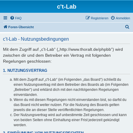
c't-Lab
FAQ
Registrieren
Anmelden
S
Foren-Übersicht
u
c't-Lab - Nutzungsbedingungen
c
h
Mit dem Zugriff auf „c't-Lab“ („http://www.thoralt.de/phpbb“) wird
zwischen dir und dem Betreiber ein Vertrag mit folgenden
e
Regelungen geschlossen:
1. NUTZUNGSVERTRAG
Mit dem Zugriff auf „c't-Lab“ (im Folgenden „das Board“) schließt du
einen Nutzungsvertrag mit dem Betreiber des Boards ab (im Folgenden
„Betreiber“) und erklärst dich mit den nachfolgenden Regelungen
einverstanden.
Wenn du mit diesen Regelungen nicht einverstanden bist, so darfst du
das Board nicht weiter nutzen. Für die Nutzung des Boards gelten
jeweils die an dieser Stelle veröffentlichten Regelungen.
Der Nutzungsvertrag wird auf unbestimmte Zeit geschlossen und kann
von beiden Seiten ohne Einhaltung einer Frist jederzeit gekündigt
werden.