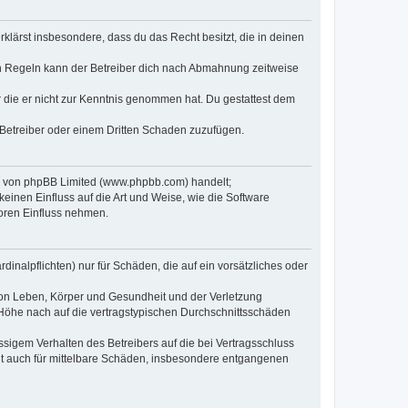
erklärst insbesondere, dass du das Recht besitzt, die in deinen
n Regeln kann der Betreiber dich nach Abmahnung zeitweise
er die er nicht zur Kenntnis genommen hat. Du gestattest dem
 Betreiber oder einem Dritten Schaden zuzufügen.
re von phpBB Limited (www.phpbb.com) handelt;
inen Einfluss auf die Art und Weise, wie die Software
oren Einfluss nehmen.
inalpflichten) nur für Schäden, die auf ein vorsätzliches oder
von Leben, Körper und Gesundheit und der Verletzung
r Höhe nach auf die vertragstypischen Durchschnittsschäden
sigem Verhalten des Betreibers auf die bei Vertragsschluss
lt auch für mittelbare Schäden, insbesondere entgangenen