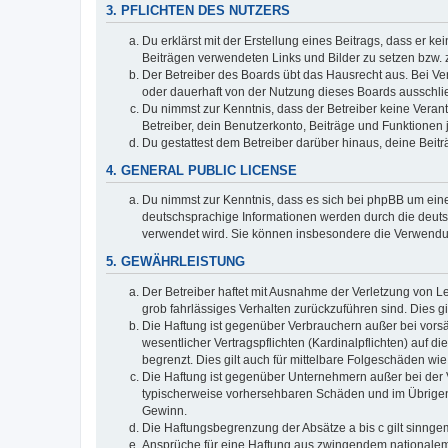
3. PFLICHTEN DES NUTZERS
Du erklärst mit der Erstellung eines Beitrags, dass er ke
Beiträgen verwendeten Links und Bilder zu setzen bzw.
Der Betreiber des Boards übt das Hausrecht aus. Bei V
oder dauerhaft von der Nutzung dieses Boards ausschlie
Du nimmst zur Kenntnis, dass der Betreiber keine Verantw
Betreiber, dein Benutzerkonto, Beiträge und Funktionen 
Du gestattest dem Betreiber darüber hinaus, deine Beit
4. GENERAL PUBLIC LICENSE
Du nimmst zur Kenntnis, dass es sich bei phpBB um eine
deutschsprachige Informationen werden durch die deuts
verwendet wird. Sie können insbesondere die Verwendun
5. GEWÄHRLEISTUNG
Der Betreiber haftet mit Ausnahme der Verletzung von Le
grob fahrlässiges Verhalten zurückzuführen sind. Dies 
Die Haftung ist gegenüber Verbrauchern außer bei vors
wesentlicher Vertragspflichten (Kardinalpflichten) auf
begrenzt. Dies gilt auch für mittelbare Folgeschäden 
Die Haftung ist gegenüber Unternehmern außer bei der V
typischerweise vorhersehbaren Schäden und im Übrigen 
Gewinn.
Die Haftungsbegrenzung der Absätze a bis c gilt sinnge
Ansprüche für eine Haftung aus zwingendem nationalem