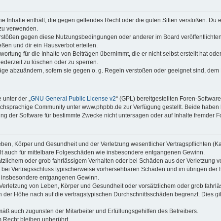
ine Inhalte enthält, die gegen geltendes Recht oder die guten Sitten verstoßen. Du 
 zu verwenden.
erstößen gegen diese Nutzungsbedingungen oder anderer im Board veröffentlichte
ßen und dir ein Hausverbot erteilen.
ortung für die Inhalte von Beiträgen übernimmt, die er nicht selbst erstellt hat od
jederzeit zu löschen oder zu sperren.
räge abzuändern, sofern sie gegen o. g. Regeln verstoßen oder geeignet sind, dem
 unter der „
GNU General Public License v2
“ (GPL) bereitgestellten Foren-Softwa
chsprachige Community unter www.phpbb.de zur Verfügung gestellt. Beide haben ke
g der Software für bestimmte Zwecke nicht untersagen oder auf Inhalte fremder F
ben, Körper und Gesundheit und der Verletzung wesentlicher Vertragspflichten (Kard
gilt auch für mittelbare Folgeschäden wie insbesondere entgangenen Gewinn.
ätzlichem oder grob fahrlässigem Verhalten oder bei Schäden aus der Verletzung 
 die bei Vertragsschluss typischerweise vorhersehbaren Schäden und im übrigen de
wie insbesondere entgangenen Gewinn.
erletzung von Leben, Körper und Gesundheit oder vorsätzlichem oder grob fahrläs
der Höhe nach auf die vertragstypischen Durchschnittsschäden begrenzt. Dies gi
mäß auch zugunsten der Mitarbeiter und Erfüllungsgehilfen des Betreibers.
 Recht bleiben unberührt.